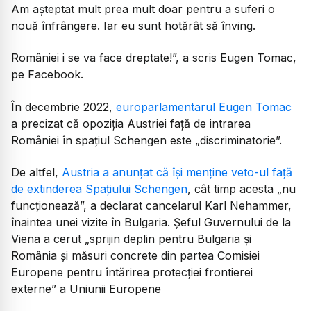
Am așteptat mult prea mult doar pentru a suferi o
nouă înfrângere. Iar eu sunt hotărât să înving.
României i se va face dreptate!”, a scris Eugen Tomac,
pe Facebook.
În decembrie 2022,
europarlamentarul Eugen Tomac
a precizat că opoziția Austriei față de intrarea
României în spațiul Schengen este „discriminatorie”.
De altfel,
Austria a anunțat că își menține veto-ul față
de extinderea Spațiului Schengen
, cât timp acesta „nu
funcționează”, a declarat cancelarul Karl Nehammer,
înaintea unei vizite în Bulgaria. Șeful Guvernului de la
Viena a cerut „sprijin deplin pentru Bulgaria şi
România şi măsuri concrete din partea Comisiei
Europene pentru întărirea protecţiei frontierei
externe” a Uniunii Europene