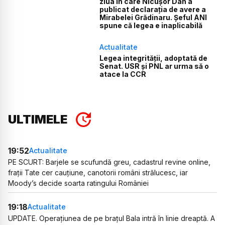
ziua în care Nicușor Dan a
publicat declarația de avere a
Mirabelei Grădinaru. Șeful ANI
spune că legea e inaplicabilă
Actualitate
Legea integrității, adoptată de
Senat. USR și PNL ar urma să o
atace la CCR
ULTIMELE
19:52
Actualitate
PE SCURT: Barjele se scufundă greu, cadastrul revine online,
frații Tate cer cauțiune, canotorii români strălucesc, iar
Moody’s decide soarta ratingului României
19:18
Actualitate
UPDATE. Operațiunea de pe brațul Bala intră în linie dreaptă. A