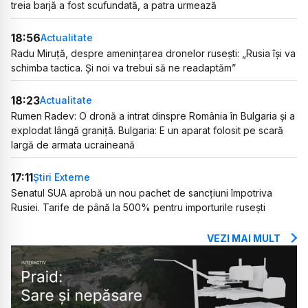
treia barjă a fost scufundată, a patra urmează
18:56
Actualitate
Radu Miruță, despre amenințarea dronelor rusești: „Rusia își va
schimba tactica. Și noi va trebui să ne readaptăm”
18:23
Actualitate
Rumen Radev: O dronă a intrat dinspre România în Bulgaria și a
explodat lângă graniță. Bulgaria: E un aparat folosit pe scară
largă de armata ucraineană
17:11
Știri Externe
Senatul SUA aprobă un nou pachet de sancțiuni împotriva
Rusiei. Tarife de până la 500% pentru importurile rusești
VEZI MAI MULT