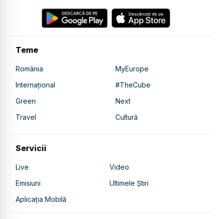
Teme
România
MyEurope
Internațional
#TheCube
Green
Next
Travel
Cultură
Servicii
Live
Video
Emisiuni
Ultimele Știri
Aplicația Mobilă