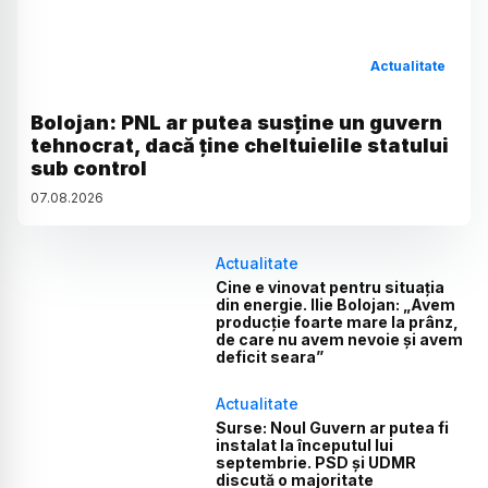
Actualitate
Bolojan: PNL ar putea susține un guvern
tehnocrat, dacă ține cheltuielile statului
sub control
07
.
08
.
2026
Actualitate
Cine e vinovat pentru situația
din energie. Ilie Bolojan: „Avem
producție foarte mare la prânz,
de care nu avem nevoie și avem
deficit seara”
Actualitate
Surse: Noul Guvern ar putea fi
instalat la începutul lui
septembrie. PSD și UDMR
discută o majoritate