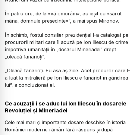
În patru ore, de la «vă omorâm», au ieșit cu «sărut
mâna, domnule președinte»”, a mai spus Mironov.
În schimb, fostul consilier prezidențial l-a catalogat pe
procurorii militari care îl acuză pe Ion Iliescu de crime
împotriva umanității în „dosarul Mineriadei” drept
„oleacă fanarioți”.
„Oleacă fanarioți. Eu așa aș zice. Acel procuror care l-
a luat la mitralieră pe Ion Iliescu e fanariot în gândirea
lui”, a concluzionat el.
Ce acuzații i se aduc lui Ion Iliescu în dosarele
Revoluției și Mineriadei
Cele mai mari și importante dosare deschise în istoria
României moderne rămân fără răspuns și după