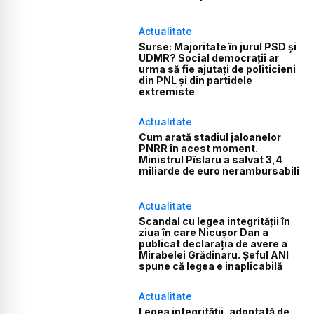
Actualitate
Surse: Majoritate în jurul PSD și
UDMR? Social democrații ar
urma să fie ajutați de politicieni
din PNL și din partidele
extremiste
Actualitate
Cum arată stadiul jaloanelor
PNRR în acest moment.
Ministrul Pîslaru a salvat 3,4
miliarde de euro nerambursabili
Actualitate
Scandal cu legea integrității în
ziua în care Nicușor Dan a
publicat declarația de avere a
Mirabelei Grădinaru. Șeful ANI
spune că legea e inaplicabilă
Actualitate
Legea integrității, adoptată de