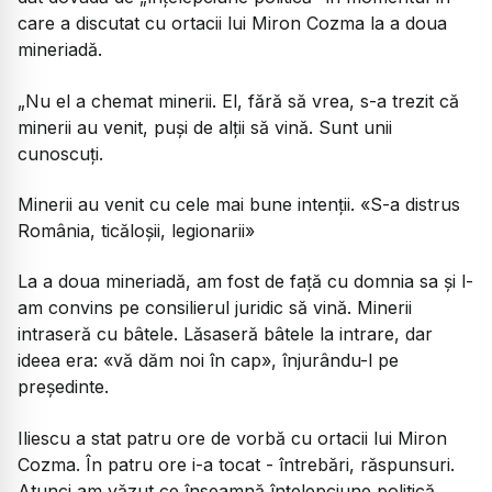
care a discutat cu ortacii lui Miron Cozma la a doua
mineriadă.
„Nu el a chemat minerii. El, fără să vrea, s-a trezit că
minerii au venit, puși de alții să vină. Sunt unii
cunoscuți.
Minerii au venit cu cele mai bune intenții. «S-a distrus
România, ticăloșii, legionarii»
La a doua mineriadă, am fost de față cu domnia sa și l-
am convins pe consilierul juridic să vină. Minerii
intraseră cu bâtele. Lăsaseră bâtele la intrare, dar
ideea era: «vă dăm noi în cap», înjurându-l pe
președinte.
Iliescu a stat patru ore de vorbă cu ortacii lui Miron
Cozma. În patru ore i-a tocat - întrebări, răspunsuri.
Atunci am văzut ce înseamnă înțelepciune politică.