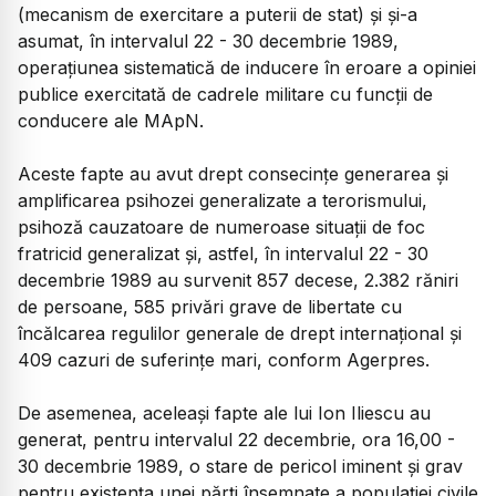
(mecanism de exercitare a puterii de stat) şi şi-a
asumat, în intervalul 22 - 30 decembrie 1989,
operaţiunea sistematică de inducere în eroare a opiniei
publice exercitată de cadrele militare cu funcţii de
conducere ale MApN.
Aceste fapte au avut drept consecinţe generarea şi
amplificarea psihozei generalizate a terorismului,
psihoză cauzatoare de numeroase situaţii de foc
fratricid generalizat şi, astfel, în intervalul 22 - 30
decembrie 1989 au survenit 857 decese, 2.382 răniri
de persoane, 585 privări grave de libertate cu
încălcarea regulilor generale de drept internaţional şi
409 cazuri de suferinţe mari, conform Agerpres.
De asemenea, aceleaşi fapte ale lui Ion Iliescu au
generat, pentru intervalul 22 decembrie, ora 16,00 -
30 decembrie 1989, o stare de pericol iminent şi grav
pentru existenţa unei părţi însemnate a populaţiei civile