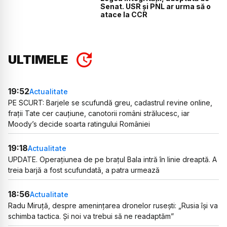
Senat. USR și PNL ar urma să o
atace la CCR
ULTIMELE
19:52
Actualitate
PE SCURT: Barjele se scufundă greu, cadastrul revine online,
frații Tate cer cauțiune, canotorii români strălucesc, iar
Moody’s decide soarta ratingului României
19:18
Actualitate
UPDATE. Operațiunea de pe brațul Bala intră în linie dreaptă. A
treia barjă a fost scufundată, a patra urmează
18:56
Actualitate
Radu Miruță, despre amenințarea dronelor rusești: „Rusia își va
schimba tactica. Și noi va trebui să ne readaptăm”