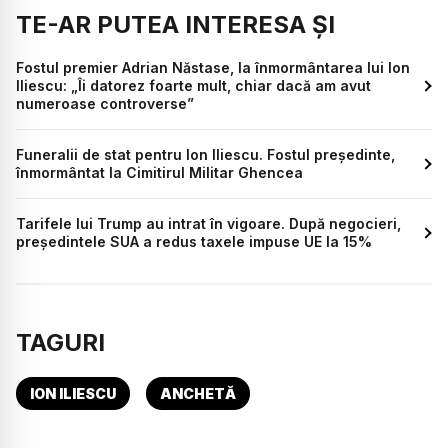
TE-AR PUTEA INTERESA ȘI
Fostul premier Adrian Năstase, la înmormântarea lui Ion
Iliescu: „Îi datorez foarte mult, chiar dacă am avut
numeroase controverse”
Funeralii de stat pentru Ion Iliescu. Fostul președinte,
înmormântat la Cimitirul Militar Ghencea
Tarifele lui Trump au intrat în vigoare. După negocieri,
președintele SUA a redus taxele impuse UE la 15%
TAGURI
ION ILIESCU
ANCHETĂ