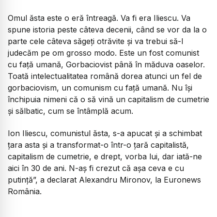
Omul ăsta este o eră întreagă. Va fi era Iliescu. Va
spune istoria peste câteva decenii, când se vor da la o
parte cele câteva săgeți otrăvite și va trebui să-l
judecăm pe om grosso modo. Este un fost comunist
cu față umană, Gorbaciovist până în măduva oaselor.
Toată intelectualitatea română dorea atunci un fel de
gorbaciovism, un comunism cu față umană. Nu își
închipuia nimeni că o să vină un capitalism de cumetrie
și sălbatic, cum se întâmplă acum.
Ion Iliescu, comunistul ăsta, s-a apucat și a schimbat
țara asta și a transformat-o într-o țară capitalistă,
capitalism de cumetrie, e drept, vorba lui, dar iată-ne
aici în 30 de ani. N-aș fi crezut că așa ceva e cu
putință”, a declarat Alexandru Mironov, la Euronews
România.