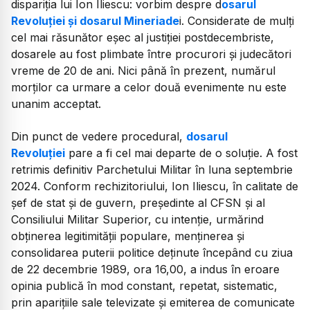
dispariția lui Ion Iliescu: vorbim despre d
osarul
Revoluției și dosarul Mineriade
i. Considerate de mulți
cel mai răsunător eșec al justiției postdecembriste,
dosarele au fost plimbate între procurori și judecători
vreme de 20 de ani. Nici până în prezent, numărul
morților ca urmare a celor două evenimente nu este
unanim acceptat.
Din punct de vedere procedural,
dosarul
Revoluției
pare a fi cel mai departe de o soluție. A fost
retrimis definitiv Parchetului Militar în luna septembrie
2024. Conform rechizitoriului, Ion Iliescu, în calitate de
şef de stat şi de guvern, preşedinte al CFSN şi al
Consiliului Militar Superior, cu intenţie, urmărind
obţinerea legitimităţii populare, menţinerea şi
consolidarea puterii politice deţinute începând cu ziua
de 22 decembrie 1989, ora 16,00, a indus în eroare
opinia publică în mod constant, repetat, sistematic,
prin apariţiile sale televizate şi emiterea de comunicate