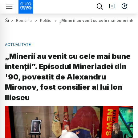
>
România
>
Politic
>
„Minerii au venit cu cele mai bune intenț
ACTUALITATE
„Minerii au venit cu cele mai bune
intenții”. Episodul Mineriadei din
'90, povestit de Alexandru
Mironov, fost consilier al lui Ion
Iliescu