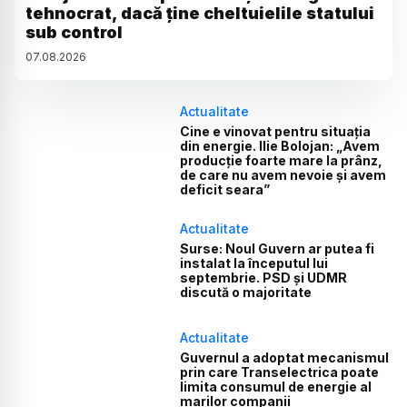
tehnocrat, dacă ține cheltuielile statului
sub control
07
.
08
.
2026
Actualitate
Cine e vinovat pentru situația
din energie. Ilie Bolojan: „Avem
producție foarte mare la prânz,
de care nu avem nevoie și avem
deficit seara”
Actualitate
Surse: Noul Guvern ar putea fi
instalat la începutul lui
septembrie. PSD și UDMR
discută o majoritate
Actualitate
Guvernul a adoptat mecanismul
prin care Transelectrica poate
limita consumul de energie al
marilor companii