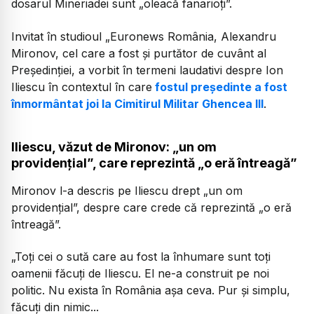
dosarul Mineriadei sunt „oleacă fanarioți”.
Invitat în studioul „Euronews România, Alexandru
Mironov, cel care a fost și purtător de cuvânt al
Președinției, a vorbit în termeni laudativi despre Ion
Iliescu în contextul în care
fostul președinte a fost
înmormântat joi la Cimitirul Militar Ghencea III
.
Iliescu, văzut de Mironov: „un om
providențial”, care reprezintă „o eră întreagă”
Mironov l-a descris pe Iliescu drept „un om
providențial”, despre care crede că reprezintă „o eră
întreagă”.
„Toți cei o sută care au fost la înhumare sunt toți
oamenii făcuți de Iliescu. El ne-a construit pe noi
politic. Nu exista în România așa ceva. Pur și simplu,
făcuți din nimic...