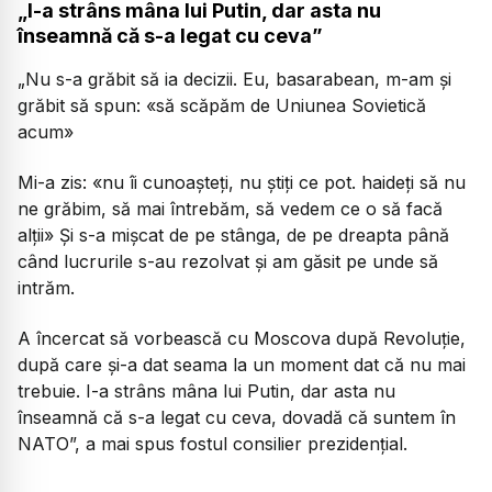
„I-a strâns mâna lui Putin, dar asta nu
înseamnă că s-a legat cu ceva”
„Nu s-a grăbit să ia decizii. Eu, basarabean, m-am și
grăbit să spun: «să scăpăm de Uniunea Sovietică
acum»
Mi-a zis: «nu îi cunoașteți, nu știți ce pot. haideți să nu
ne grăbim, să mai întrebăm, să vedem ce o să facă
alții» Și s-a mișcat de pe stânga, de pe dreapta până
când lucrurile s-au rezolvat și am găsit pe unde să
intrăm.
A încercat să vorbească cu Moscova după Revoluție,
după care și-a dat seama la un moment dat că nu mai
trebuie. I-a strâns mâna lui Putin, dar asta nu
înseamnă că s-a legat cu ceva, dovadă că suntem în
NATO”, a mai spus fostul consilier prezidențial.