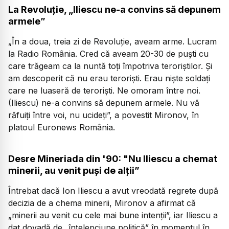
La Revoluție, „Iliescu ne-a convins să depunem
armele”
„În a doua, treia zi de Revoluție, aveam arme. Lucram
la Radio România. Cred că aveam 20-30 de puști cu
care trăgeam ca la nuntă toți împotriva teroriștilor. Și
am descoperit că nu erau teroriști. Erau niște soldați
care ne luaseră de teroriști. Ne omoram între noi.
(Iliescu) ne-a convins să depunem armele. Nu vă
răfuiți între voi, nu ucideți”, a povestit Mironov, în
platoul Euronews România.
Desre Mineriada din '90: "Nu Iliescu a chemat
minerii, au venit puși de alții”
Întrebat dacă Ion Iliescu a avut vreodată regrete după
decizia de a chema minerii, Mironov a afirmat că
„minerii au venit cu cele mai bune intenții”, iar Iliescu a
dat dovadă de „înțelepciune politică” în momentul în