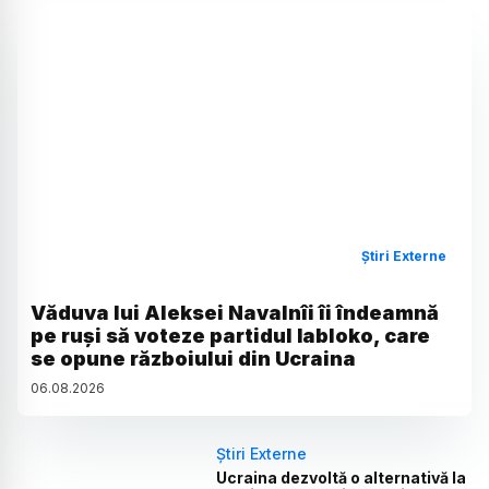
Știri Externe
Văduva lui Aleksei Navalnîi îi îndeamnă
pe ruși să voteze partidul Iabloko, care
se opune războiului din Ucraina
06
.
08
.
2026
Știri Externe
Ucraina dezvoltă o alternativă la