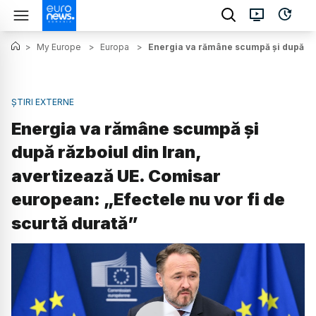
>
My Europe
>
Europa
>
Energia va rămâne scumpă și după răzb
ȘTIRI EXTERNE
Energia va rămâne scumpă și
după războiul din Iran,
avertizează UE. Comisar
european: „Efectele nu vor fi de
scurtă durată”