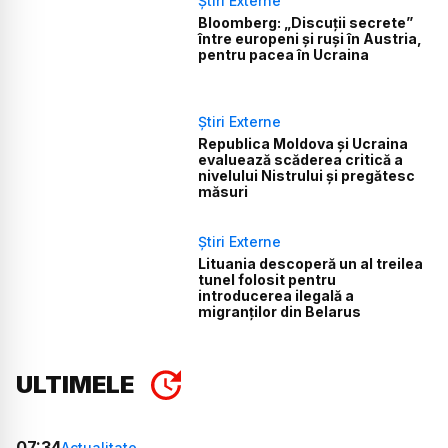
Știri Externe
Bloomberg: „Discuții secrete”
între europeni și ruși în Austria,
pentru pacea în Ucraina
Știri Externe
Republica Moldova și Ucraina
evaluează scăderea critică a
nivelului Nistrului și pregătesc
măsuri
Știri Externe
Lituania descoperă un al treilea
tunel folosit pentru
introducerea ilegală a
migranților din Belarus
ULTIMELE
07:34
Actualitate