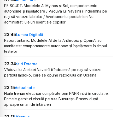
PE SCURT: Modelele AI Mythos și Sol, comportamente
autonome și înșelătoare / Văduva lui Navalnîi îi îndeamnă pe
ruși să voteze Iabloko / Avertismentul pediatrilor: Nu
administrați uleiuri esențiale copiilor
23:45
Lumea Digitală
Raport britanic: Modelele AI de la Anthropic și OpenAI au
manifestat comportamente autonome și înșelătoare în timpul
testelor
23:34
Știri Externe
Văduva lui Aleksei Navalnîi îi îndeamnă pe ruși să voteze
partidul Iabloko, care se opune războiului din Ucraina
23:15
Actualitate
Noile trenuri electrice cumpărate prin PNRR intră în circulație.
Primele garnituri circulă pe ruta București–Brașov după
aproape un an de întârzieri
22:11
Lifestyle