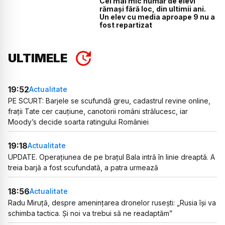
Cel mai mic număr de elevi
rămași fără loc, din ultimii ani.
Un elev cu media aproape 9 nu a
fost repartizat
ULTIMELE
19:52
Actualitate
PE SCURT: Barjele se scufundă greu, cadastrul revine online,
frații Tate cer cauțiune, canotorii români strălucesc, iar
Moody’s decide soarta ratingului României
19:18
Actualitate
UPDATE. Operațiunea de pe brațul Bala intră în linie dreaptă. A
treia barjă a fost scufundată, a patra urmează
18:56
Actualitate
Radu Miruță, despre amenințarea dronelor rusești: „Rusia își va
schimba tactica. Și noi va trebui să ne readaptăm”