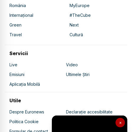
România
MyEurope
Internațional
#TheCube
Green
Next
Travel
Cultură
Servicii
Live
Video
Emisiuni
Ultimele Știri
Aplicația Mobilă
Utile
Despre Euronews
Declarație accesibilitate
Politica Cookie
Politica de confidențialitate
×
Formular de contact
Transparență în utilizarea AI