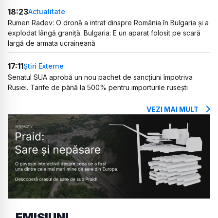
18:23
Actualitate
Rumen Radev: O dronă a intrat dinspre România în Bulgaria și a
explodat lângă graniță. Bulgaria: E un aparat folosit pe scară
largă de armata ucraineană
17:11
Știri Externe
Senatul SUA aprobă un nou pachet de sancțiuni împotriva
Rusiei. Tarife de până la 500% pentru importurile rusești
VEZI MAI MULT
EMISIUNI