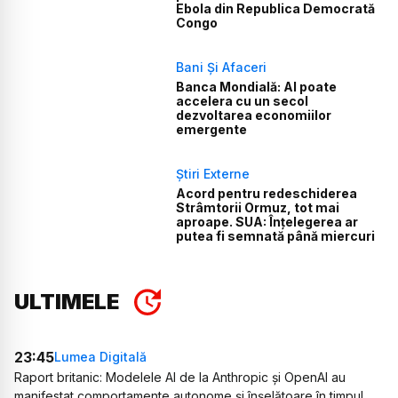
Ebola din Republica Democrată
Congo
Bani Și Afaceri
Banca Mondială: AI poate
accelera cu un secol
dezvoltarea economiilor
emergente
Știri Externe
Acord pentru redeschiderea
Strâmtorii Ormuz, tot mai
aproape. SUA: Înțelegerea ar
putea fi semnată până miercuri
ULTIMELE
23:45
Lumea Digitală
Raport britanic: Modelele AI de la Anthropic și OpenAI au
manifestat comportamente autonome și înșelătoare în timpul