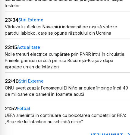
testelor
23:34
Știri Externe
Văduva lui Aleksei Navalnîi îi îndeamnă pe ruși să voteze
partidul Iabloko, care se opune războiului din Ucraina
23:15
Actualitate
Noile trenuri electrice cumpărate prin PNRR intră în circulație.
Primele garnituri circulă pe ruta București–Brașov după
aproape un an de întârzieri
22:40
Știri Externe
ONU avertizează: Fenomenul El Niño ar putea împinge încă 49
de milioane de oameni în foamete acută
21:52
Fotbal
UEFA amenință în continuare cu boicotarea competițiilor FIFA:
„Scuzele lui Infantino nu schimbă nimic”