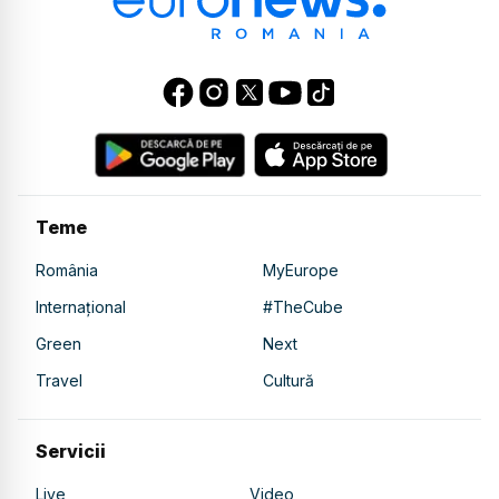
Teme
România
MyEurope
Internațional
#TheCube
Green
Next
Travel
Cultură
Servicii
Live
Video