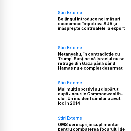
Știri Externe
Beijingul introduce noi măsuri
economice împotriva SUA și
înăsprește controalele la export
Știri Externe
Netanyahu, în contradicție cu
Trump. Susține că Israelul nu se
retrage din Gaza până când
Hamas nu e complet dezarmat
Știri Externe
Mai mulți sportivi au dispărut
după Jocurile Commonwealth-
ului. Un incident similar a avut
loc în 2014
Știri Externe
OMS cere sprijin suplimentar
pentru combaterea focarului de