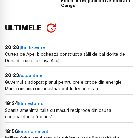
Ebola din Republica Democrată
Congo
ULTIMELE
20:28
Știri Externe
Curtea de Apel blochează construcția sălii de bal dorite de
Donald Trump la Casa Albă
20:23
Actualitate
Guvernul a adoptat planul pentru orele critice din energie.
Marii consumatori industriali pot fi deconectați
19:24
Știri Externe
Spania amenință Italia cu măsuri reciproce din cauza
controalelor la frontieră
18:56
Entertainment