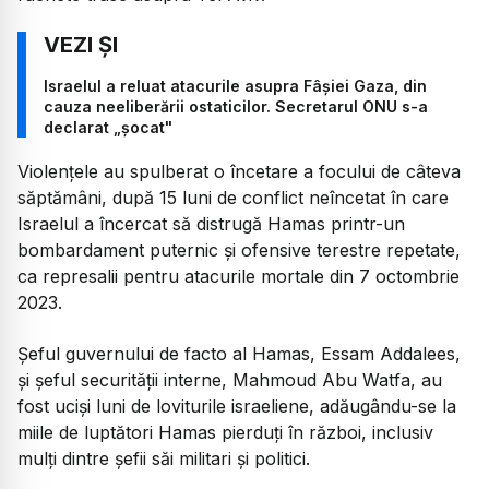
Israelul a reluat atacurile asupra Fâșiei Gaza, din
cauza neeliberării ostaticilor. Secretarul ONU s-a
declarat „șocat"
Violențele au spulberat o încetare a focului de câteva
săptămâni, după 15 luni de conflict neîncetat în care
Israelul a încercat să distrugă Hamas printr-un
bombardament puternic și ofensive terestre repetate,
ca represalii pentru atacurile mortale din 7 octombrie
2023.
Șeful guvernului de facto al Hamas, Essam Addalees,
și șeful securității interne, Mahmoud Abu Watfa, au
fost uciși luni de loviturile israeliene, adăugându-se la
miile de luptători Hamas pierduți în război, inclusiv
mulți dintre șefii săi militari și politici.