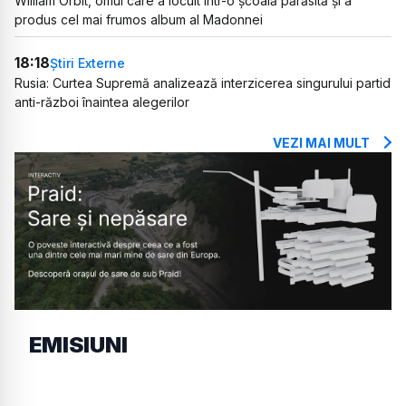
William Orbit, omul care a locuit într-o școală părăsită și a
produs cel mai frumos album al Madonnei
18:18
Știri Externe
Rusia: Curtea Supremă analizează interzicerea singurului partid
anti-război înaintea alegerilor
VEZI MAI MULT
EMISIUNI