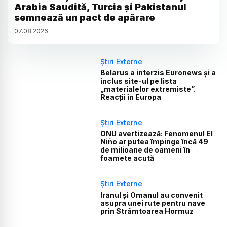
Arabia Saudită, Turcia și Pakistanul
semnează un pact de apărare
07
.
08
.
2026
Știri Externe
Belarus a interzis Euronews și a
inclus site-ul pe lista
„materialelor extremiste”.
Reacții în Europa
Știri Externe
ONU avertizează: Fenomenul El
Niño ar putea împinge încă 49
de milioane de oameni în
foamete acută
Știri Externe
Iranul și Omanul au convenit
asupra unei rute pentru nave
prin Strâmtoarea Hormuz