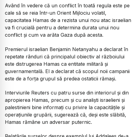
Având în vedere că un conflict în toată regula este pe
cale să se reia într-un Orient Mijlociu volatil,
capacitatea Hamas de a rezista unui nou atac israelian
va fi crucială pentru a determina durata unui nou
conflict și cum va arăta Gaza după acesta.
Premierul israelian Benjamin Netanyahu a declarat în
repetate rânduri că principalul obiectiv al războiului
este distrugerea Hamas ca entitate militară și
guvernamentală. El a declarat că scopul noii campanii
este de a forța grupul să predea ostaticii rămași.
Interviurile Reuters cu patru surse din interiorul și din
apropierea Hamas, precum și cu analiști israelieni și
palestinieni bine informați cu privire la capacitățile și
operațiunile grupării, sugerează că, deși este slăbită,
Hamas rămâne un adversar puternic.
Relatările surselor despre exemplul lui Addalees de-a