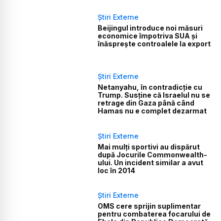
Știri Externe
Beijingul introduce noi măsuri
economice împotriva SUA și
înăsprește controalele la export
Știri Externe
Netanyahu, în contradicție cu
Trump. Susține că Israelul nu se
retrage din Gaza până când
Hamas nu e complet dezarmat
Știri Externe
Mai mulți sportivi au dispărut
după Jocurile Commonwealth-
ului. Un incident similar a avut
loc în 2014
Știri Externe
OMS cere sprijin suplimentar
pentru combaterea focarului de