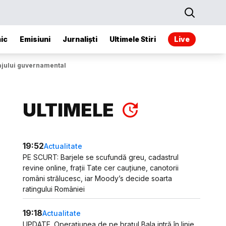
ic
Emisiuni
Jurnaliști
Ultimele Stiri
Live
cajului guvernamental
ULTIMELE
19:52
Actualitate
PE SCURT: Barjele se scufundă greu, cadastrul
revine online, frații Tate cer cauțiune, canotorii
români strălucesc, iar Moody’s decide soarta
ratingului României
19:18
Actualitate
UPDATE. Operațiunea de pe brațul Bala intră în linie