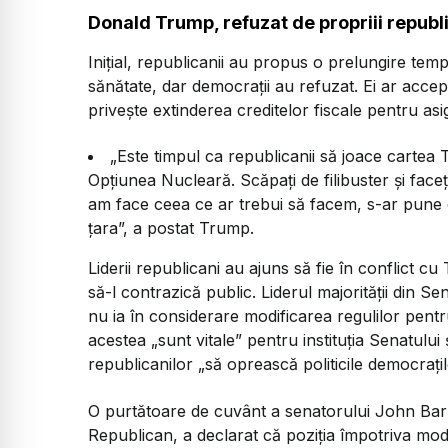
Donald Trump, refuzat de propriii republ
Inițial, republicanii au propus o prelungire te
sănătate, dar democrații au refuzat. Ei ar accep
privește extinderea creditelor fiscale pentru a
„Este timpul ca republicanii să joace cartea
Opțiunea Nucleară. Scăpați de filibuster și fa
am face ceea ce ar trebui să facem, s-ar pune ca
țara”, a
postat Trump.
Liderii republicani au ajuns să fie în conflict c
să-l contrazică public. Liderul majorității din Se
nu ia în considerare modificarea regulilor pen
acestea
„sunt vitale”
pentru instituția Senatului 
republicanilor
„să oprească politicile democrațil
O purtătoare de cuvânt a senatorului John Bar
Republican, a declarat că poziția împotriva mod