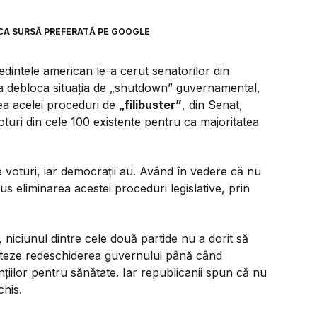
CA SURSĂ PREFERATĂ PE GOOGLE
edintele american le-a cerut senatorilor din
u a debloca situația de „shutdown” guvernamental,
ea acelei proceduri de
„filibuster”
, din Senat,
uri din cele 100 existente pentru ca majoritatea
e voturi, iar democrații au. Având în vedere că nu
s eliminarea acestei proceduri legislative, prin
 niciunul dintre cele două partide nu a dorit să
voteze redeschiderea guvernului până când
țiilor pentru sănătate. Iar republicanii spun că nu
his.