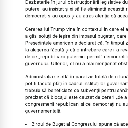
Dezbaterile în jurul obstrucționării legislative 
putere, au insistat și ei să fie eliminată această
democrați s-au opus și au atras atenția că aceas
Cererea lui Trump vine în contextul în care el 
a găsi soluții de ieșire din impasul bugetar, care
Președintele american a declarat că, în timpul 
la alegerea făcută și că o întrebare care i-a re
de ce
„republicanii puternici permit”
democrațilo
guvernului. Ulterior, el nu a mai menționat obst
Administrația se află în paralizie totală de o 
pot fi făcute plăți în cadrul instituțiilor guver
trebuie să beneficieze de subvenții pentru sănă
precizat că blocajul este cauzat de cereri
„de a
congresmenii republicani și cei democrați nu au 
guvernamentală.
Biroul de Buget al Congresului spune că ace