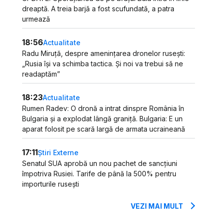
dreaptă. A treia barjă a fost scufundată, a patra
urmează
18:56
Actualitate
Radu Miruță, despre amenințarea dronelor rusești:
„Rusia își va schimba tactica. Și noi va trebui să ne
readaptăm”
18:23
Actualitate
Rumen Radev: O dronă a intrat dinspre România în
Bulgaria și a explodat lângă graniță. Bulgaria: E un
aparat folosit pe scară largă de armata ucraineană
17:11
Știri Externe
Senatul SUA aprobă un nou pachet de sancțiuni
împotriva Rusiei. Tarife de până la 500% pentru
importurile rusești
VEZI MAI MULT