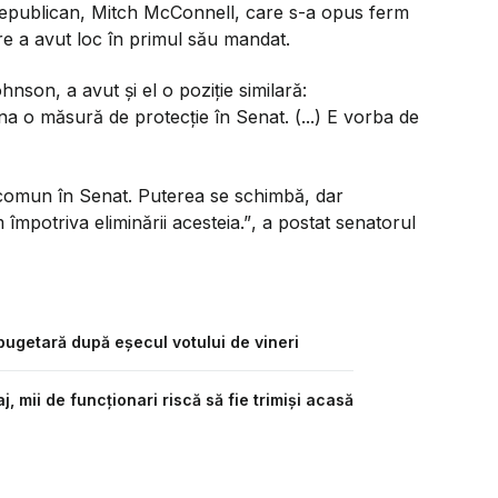
ui Republican, Mitch McConnell, care s-a opus ferm
are a avut loc în primul său mandat.
son, a avut și el o poziție similară:
a o măsură de protecție în Senat. (...) E vorba de
 comun în Senat. Puterea se schimbă, dar
 împotriva eliminării acesteia.”
, a postat senatorul
ugetară după eșecul votului de vineri
j, mii de funcționari riscă să fie trimiși acasă