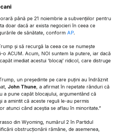
icani
mporară până pe 21 noiembrie a subvențiilor pentru
ta doar dacă ar exista negocieri în ceea ce
sigurările de sănătate, conform
AP
.
 Trump și să recurgă la ceea ce se numește
ceți-o ACUM. Acum, NOI suntem la putere, iar dacă
păt imediat acestui ‘blocaj’ ridicol, care distruge
u Trump, un președinte pe care puțini au îndrăznit
nat,
John Thune
, a afirmat în repetate rânduri că
tru a pune capăt blocajului, argumentând că
și a amintit că aceste reguli le-au permis
or atunci când aceștia se aflau în minoritate.”
rasso din Wyoming, numărul 2 în Partidul
ificării obstrucționării rămâne, de asemenea,