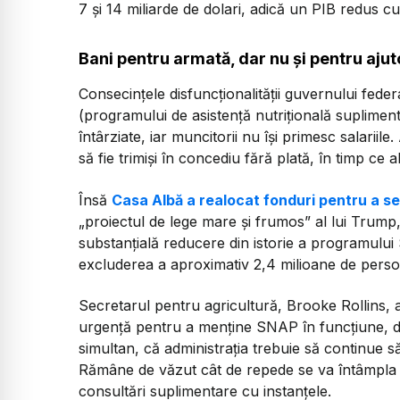
7 și 14 miliarde de dolari, adică un PIB redus cu
Bani pentru armată, dar nu și pentru ajut
Consecințele disfuncționalității guvernului fed
(programului de asistență nutrițională suplimen
întârziate, iar muncitorii nu își primesc salariile
să fie trimiși în concediu fără plată, în timp ce a
Însă
Casa Albă a realocat fonduri pentru a se
„proiectul de lege mare și frumos”
al lui Trump
substanțială reducere din istorie a programulu
excluderea a aproximativ 2,4 milioane de pers
Secretarul pentru agricultură, Brooke Rollins, 
urgență pentru a menține SNAP în funcțiune, da
simultan, că administrația trebuie să continue s
Rămâne de văzut cât de repede se va întâmpla a
consultări suplimentare cu instanțele.