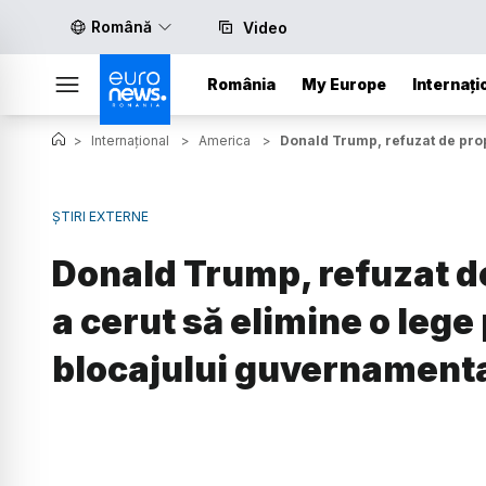
Română
Video
România
My Europe
Internați
>
Internațional
>
America
>
Donald Trump, refuzat de prop
ȘTIRI EXTERNE
Donald Trump, refuzat de
a cerut să elimine o lege
blocajului guvernament