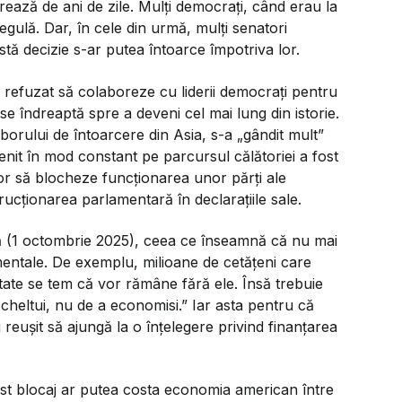
durează de ani de zile. Mulți democrați, când erau la
 regulă. Dar, în cele din urmă, mulți senatori
tă decizie s-ar putea întoarce împotriva lor.
a refuzat să colaboreze cu liderii democrați pentru
 se îndreaptă spre a deveni cel mai lung din istorie.
zborului de întoarcere din Asia, s-a
„gândit mult”
venit în mod constant pe parcursul călătoriei a fost
r să blocheze funcționarea unor părți ale
rucționarea parlamentară în declarațiile sale.
lună (1 octombrie 2025), ceea ce înseamnă că nu mai
namentale. De exemplu, milioane de cetățeni care
tate se tem că vor rămâne fără ele. Însă trebuie
 cheltui, nu de a economisi.”
Iar asta pentru că
reușit să ajungă la o înțelegere privind finanțarea
st blocaj ar putea costa economia american între