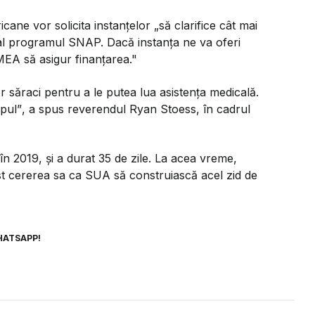
icane vor solicita instanțelor
„să clarifice cât mai
al programul SNAP. Dacă instanța ne va oferi
EA să asigur finanțarea."
 săraci pentru a le putea lua asistența medicală.
pul”
, a spus reverendul Ryan Stoess, în cadrul
 2019, și a durat 35 de zile. La acea vreme,
st cererea sa ca SUA să construiască acel zid de
HATSAPP!