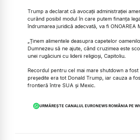
Trump a declarat că avocații administrației amer
curând posibil modul în care putem finanța leg
îndrumarea juridică adecvată, va fi ONOAREA M
„Ținem alimentele deasupra capetelor oamenilor
Dumnezeu să ne ajute, când cruzimea este sco
unei rugăciuni cu liderii religioși, Capitoliu.
Recordul pentru cel mai mare shutdown a fost în
președite era tot Donald Trump, iar cauza a fo
frontieră între SUA și Mexic.
URMĂREȘTE CANALUL EURONEWS ROMÂNIA PE W