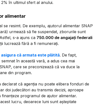
 2% în ultimul sfert al anului.
or alimentar
eral se resimt. De exemplu, ajutorul alimentar SNAP
tară) urmează să fie suspendat, zborurile sunt
. Astfel, s-a ajuns ca
750.000 de angajați federali
lții lucrează fără a fi remunerați.
 asigura că armata este plătită
. De fapt,
, semnat în această vară, a adus cea mai
i SNAP, care se preconizează că va duce la
oane din program.
a declarat că agenția nu poate elibera fonduri de
r doi judecători au transmis decizii, aproape
ă finanțeze programul de ajutor alimentar.
cest lucru, deoarece luni sunt așteptate