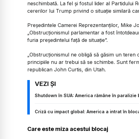
neschimbată. La fel și fostul lider al Partidul
cererilor lui Trump privind o situație similară c
Președintele Camerei Reprezentanților, Mike John
„Obstrucționismul parlamentar a fost întotdeaun
furia președintelui față de situație”.
„Obstrucționismul ne obligă să găsim un teren
principiile nu ar trebui să se schimbe. Sunt ferm
republican John Curtis, din Utah.
Shutdown în SUA: America rămâne în paralizie b
Criză cu impact global: America a intrat în bloca
Care este miza acestui blocaj