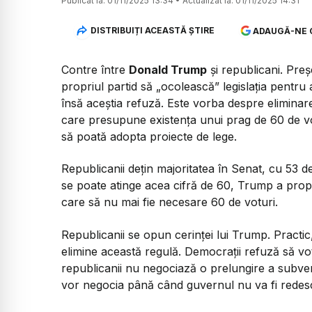
Publicat la:
01/11/2025 13:34
•
Actualizat la:
01/11/2025 14:31
DISTRIBUIȚI ACEASTĂ ȘTIRE
ADAUGĂ-NE 
Contre între
Donald Trump
și republicani. Preș
propriul partid să „ocolească” legislația pentr
însă aceștia refuză. Este vorba despre eliminar
care presupune existența unui prag de 60 de vot
să poată adopta proiecte de lege.
Republicanii dețin majoritatea în Senat, cu 53 d
se poate atinge acea cifră de 60, Trump a propu
care să nu mai fie necesare 60 de voturi.
Republicanii se opun cerinței lui Trump. Practic,
elimine această regulă. Democrații refuză să 
republicanii nu negociază o prelungire a subven
vor negocia până când guvernul nu va fi redesc