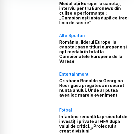
Medaliații Europei la canotaj,
interviu pentru Euronews din
culisele performanței:
„Campion ești abia după ce treci
linia de sosire”
Alte Sporturi
România, liderul Europei la
canotaj: șase titluri europene și
opt medalii în total la
Campionatele Europene de la
Varese
Entertainment
Cristiano Ronaldo și Georgina
Rodriguez pregătesc în secret
nunta anului. Unde ar putea
avea loc marele eveniment
Fotbal
Infantino renunță la proiectul de
investiții private al FIFA după
valul de critici. „Proiectul a
creat diviziuni”