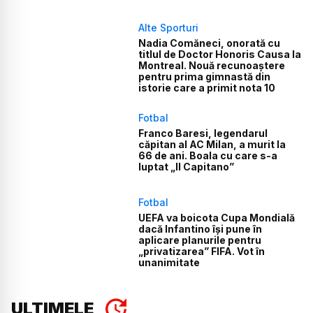
Alte Sporturi
Nadia Comăneci, onorată cu
titlul de Doctor Honoris Causa la
Montreal. Nouă recunoaștere
pentru prima gimnastă din
istorie care a primit nota 10
Fotbal
Franco Baresi, legendarul
căpitan al AC Milan, a murit la
66 de ani. Boala cu care s-a
luptat „Il Capitano”
Fotbal
UEFA va boicota Cupa Mondială
dacă Infantino își pune în
aplicare planurile pentru
„privatizarea” FIFA. Vot în
unanimitate
ULTIMELE