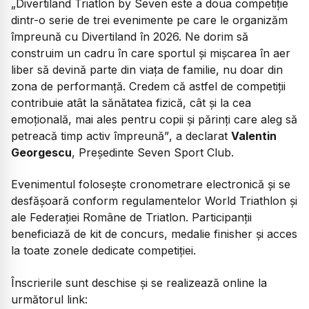
„Divertiland Triatlon by Seven este a doua competiție
dintr-o serie de trei evenimente pe care le organizăm
împreună cu Divertiland în 2026. Ne dorim să
construim un cadru în care sportul și mișcarea în aer
liber să devină parte din viața de familie, nu doar din
zona de performanță. Credem că astfel de competiții
contribuie atât la sănătatea fizică, cât și la cea
emoțională, mai ales pentru copii și părinți care aleg să
petreacă timp activ împreună”
, a declarat
Valentin
Georgescu
, Președinte Seven Sport Club.
Evenimentul folosește cronometrare electronică și se
desfășoară conform regulamentelor World Triathlon și
ale Federației Române de Triatlon. Participanții
beneficiază de kit de concurs, medalie finisher și acces
la toate zonele dedicate competiției.
Înscrierile sunt deschise și se realizează online la
următorul link: