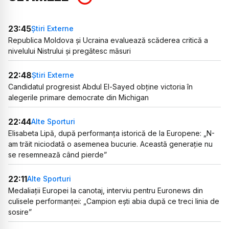
23:45
Știri Externe
Republica Moldova și Ucraina evaluează scăderea critică a
nivelului Nistrului și pregătesc măsuri
22:48
Știri Externe
Candidatul progresist Abdul El-Sayed obține victoria în
alegerile primare democrate din Michigan
22:44
Alte Sporturi
Elisabeta Lipă, după performanța istorică de la Europene: „N-
am trăit niciodată o asemenea bucurie. Această generație nu
se resemnează când pierde”
22:11
Alte Sporturi
Medaliații Europei la canotaj, interviu pentru Euronews din
culisele performanței: „Campion ești abia după ce treci linia de
sosire”