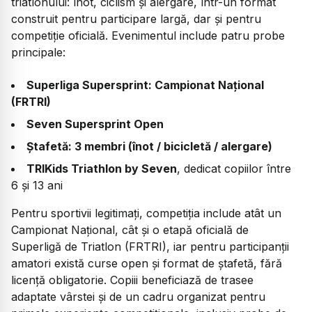
triatlonului: înot, ciclism și alergare, într-un format
construit pentru participare largă, dar și pentru
competiție oficială. Evenimentul include patru probe
principale:
Superliga Supersprint: Campionat Național
(FRTRI)
Seven Supersprint Open
Ștafetă: 3 membri (înot / bicicletă / alergare)
TRIKids Triathlon by Seven
, dedicat copiilor între
6 și 13 ani
Pentru sportivii legitimați, competiția include atât un
Campionat Național, cât și o etapă oficială de
Superligă de Triatlon (FRTRI), iar pentru participanții
amatori există curse open și format de ștafetă, fără
licență obligatorie. Copiii beneficiază de trasee
adaptate vârstei și de un cadru organizat pentru