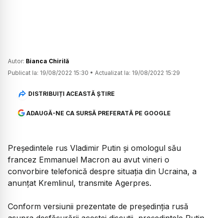
Autor:
Bianca Chirilă
Publicat la:
19/08/2022 15:30
•
Actualizat la:
19/08/2022 15:29
DISTRIBUIȚI ACEASTĂ ȘTIRE
ADAUGĂ-NE CA SURSĂ PREFERATĂ PE GOOGLE
Preşedintele rus Vladimir Putin şi omologul său
francez Emmanuel Macron au avut vineri o
convorbire telefonică despre situaţia din Ucraina, a
anunţat Kremlinul, transmite Agerpres.
Conform versiunii prezentate de preşedinţia rusă
asupra desfăşurării acestei discuţii, preşedintele Putin