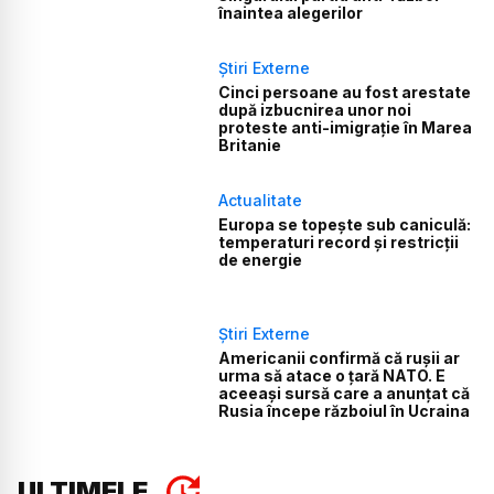
înaintea alegerilor
Știri Externe
Cinci persoane au fost arestate
după izbucnirea unor noi
proteste anti-imigrație în Marea
Britanie
Actualitate
Europa se topește sub caniculă:
temperaturi record și restricții
de energie
Știri Externe
Americanii confirmă că rușii ar
urma să atace o țară NATO. E
aceeași sursă care a anunțat că
Rusia începe războiul în Ucraina
ULTIMELE