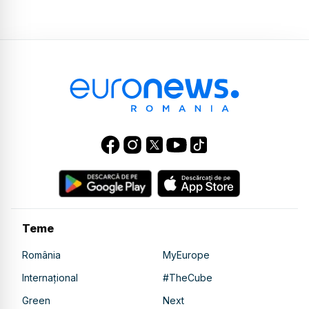
Teme
România
MyEurope
Internațional
#TheCube
Green
Next