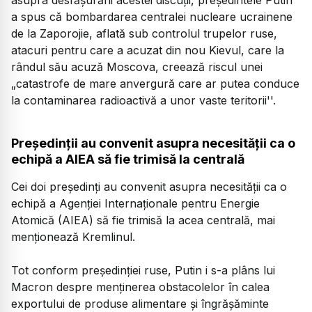
a spus că bombardarea centralei nucleare ucrainene
de la Zaporojie, aflată sub controlul trupelor ruse,
atacuri pentru care a acuzat din nou Kievul, care la
rândul său acuză Moscova, creează riscul unei
„catastrofe de mare anvergură care ar putea conduce
la contaminarea radioactivă a unor vaste teritorii''.
Președinții au convenit asupra necesității ca o
echipă a AIEA să fie trimisă la centrală
Cei doi preşedinţi au convenit asupra necesităţii ca o
echipă a Agenţiei Internaţionale pentru Energie
Atomică (AIEA) să fie trimisă la acea centrală, mai
menţionează Kremlinul.
Tot conform preşedinţiei ruse, Putin i s-a plâns lui
Macron despre menţinerea obstacolelor în calea
exportului de produse alimentare şi îngrăşăminte