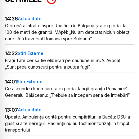
14:36
Actualitate
O dronă a intrat dinspre România în Bulgaria și a explodat la
100 de metri de graniță. MApN: „Nu am detectat niciun obiect
care să fi traversat România spre Bulgaria”
14:33
Știri Externe
Frații Tate cer să fie eliberați pe cauțiune în SUA. Avocații:
„Sunt prea cunoscuți pentru a putea fugi”
14:01
Știri Externe
Ce ascunde drona care a explodat lângă granița României?
Generalul Bălăceanu: „Trebuie să începem seria de întrebări”
13:07
Actualitate
Update. Ambulanța oprită pentru cumpărături la Bacău: DSU a
găsit și alte nereguli. Pacienții nu au fost monitorizați în timpul
transportului