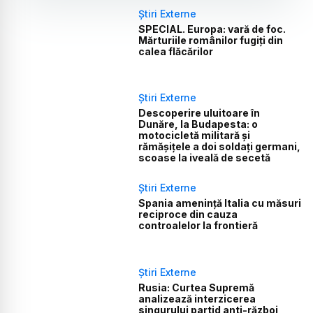
Știri Externe
SPECIAL. Europa: vară de foc.
Mărturiile românilor fugiți din
calea flăcărilor
Știri Externe
Descoperire uluitoare în
Dunăre, la Budapesta: o
motocicletă militară și
rămășițele a doi soldați germani,
scoase la iveală de secetă
Știri Externe
Spania amenință Italia cu măsuri
reciproce din cauza
controalelor la frontieră
Știri Externe
Rusia: Curtea Supremă
analizează interzicerea
singurului partid anti-război