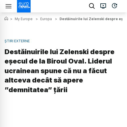
>
My Europe
>
Europa
>
Destăinuirile lui Zelenski despre eșec
ȘTIRI EXTERNE
Destăinuirile lui Zelenski despre
eșecul de la Biroul Oval. Liderul
ucrainean spune că nu a făcut
altceva decât să apere
”demnitatea” țării