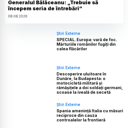
Generalul Bălăceanu: „Trebuie să
începem seria de întrebări”
08
.
08
.
2026
Știri Externe
SPECIAL. Europa: vară de foc.
Mărturiile românilor fugiți din
calea flăcărilor
Știri Externe
Descoperire uluitoare în
Dunăre, la Budapesta: o
motocicletă militară și
rămășițele a doi soldați germani,
scoase la iveală de secetă
Știri Externe
Spania amenință Italia cu măsuri
reciproce din cauza
controalelor la frontieră