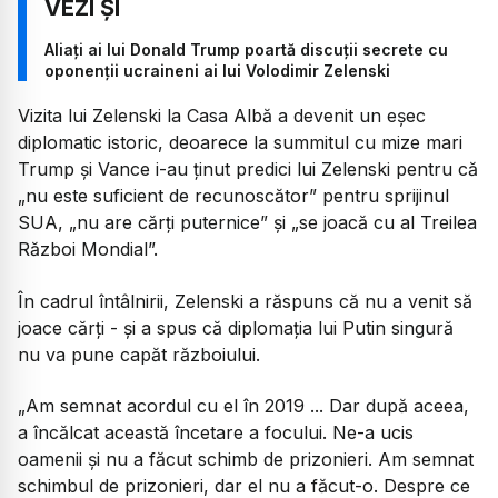
Aliați ai lui Donald Trump poartă discuții secrete cu
oponenții ucraineni ai lui Volodimir Zelenski
Vizita lui Zelenski la Casa Albă a devenit un eșec
diplomatic istoric, deoarece la summitul cu mize mari
Trump și Vance i-au ținut predici lui Zelenski pentru că
„nu este suficient de recunoscător” pentru sprijinul
SUA, „nu are cărți puternice” și „se joacă cu al Treilea
Război Mondial”.
În cadrul întâlnirii, Zelenski a răspuns că nu a venit să
joace cărți - și a spus că diplomația lui Putin singură
nu va pune capăt războiului.
„
Am semnat acordul cu el în 2019 ... Dar după aceea,
a încălcat această încetare a focului. Ne-a ucis
oamenii și nu a făcut schimb de prizonieri. Am semnat
schimbul de prizonieri, dar el nu a făcut-o. Despre ce