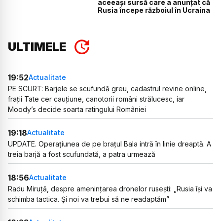
aceeași sursă care a anunțat că
Rusia începe războiul în Ucraina
ULTIMELE
19:52
Actualitate
PE SCURT: Barjele se scufundă greu, cadastrul revine online,
frații Tate cer cauțiune, canotorii români strălucesc, iar
Moody’s decide soarta ratingului României
19:18
Actualitate
UPDATE. Operațiunea de pe brațul Bala intră în linie dreaptă. A
treia barjă a fost scufundată, a patra urmează
18:56
Actualitate
Radu Miruță, despre amenințarea dronelor rusești: „Rusia își va
schimba tactica. Și noi va trebui să ne readaptăm”