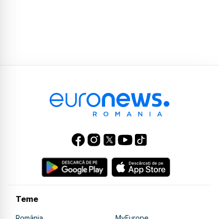
Teme
România
MyEurope