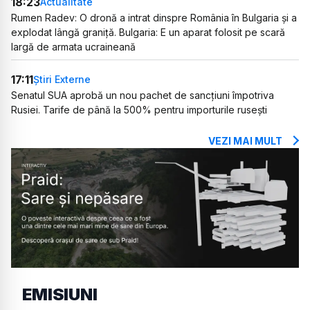
18:23
Actualitate
Rumen Radev: O dronă a intrat dinspre România în Bulgaria și a
explodat lângă graniță. Bulgaria: E un aparat folosit pe scară
largă de armata ucraineană
17:11
Știri Externe
Senatul SUA aprobă un nou pachet de sancțiuni împotriva
Rusiei. Tarife de până la 500% pentru importurile rusești
VEZI MAI MULT
EMISIUNI