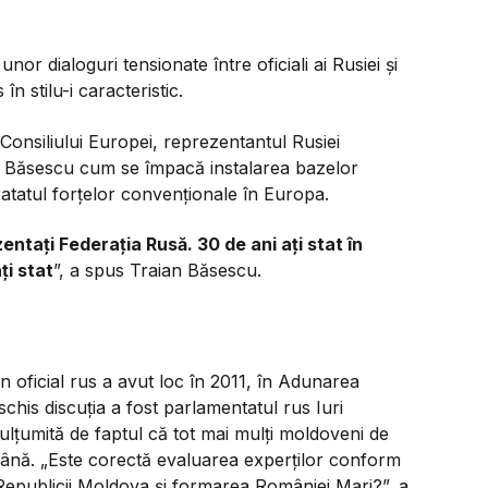
nor dialoguri tensionate între oficiali ai Rusiei și
n stilu-i caracteristic.
onsiliului Europei, reprezentantul Rusiei
le Băsescu cum se împacă instalarea bazelor
atatul forţelor convenţionale în Europa.
taţi Federaţia Rusă. 30 de ani aţi stat în
ţi stat
”, a spus Traian Băsescu.
un oficial rus a avut loc în 2011, în Adunarea
chis discuția a fost parlamentatul rus Iuri
lțumită de faptul că tot mai mulți moldoveni de
mână. „Este corectă evaluarea experților conform
Republicii Moldova și formarea României Mari?”, a