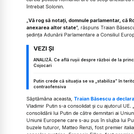
întrebat Solonin.
„
Vă rog să notați, domnule parlamentar, că Ro
anexarea altor state
”, răspuns Traian Băsescu,
ședința Adunării Parlamentare a Consiliul Europ
ANALIZĂ. Ce află rușii despre război de la princip
Cojocari
Putin crede că situaţia se va „stabiliza” în teri
contraofensiva
Săptămâna aceasta,
Traian Băsescu a declar
Vladimir Putin s-a consolidat și cu ajutorul U
consolidării lui Putin de către demnitari ai Uniu
Uniunii Europene care s-au pus în slujba lui P
buzele tuturor, Matteo Renzi, fost premier italia