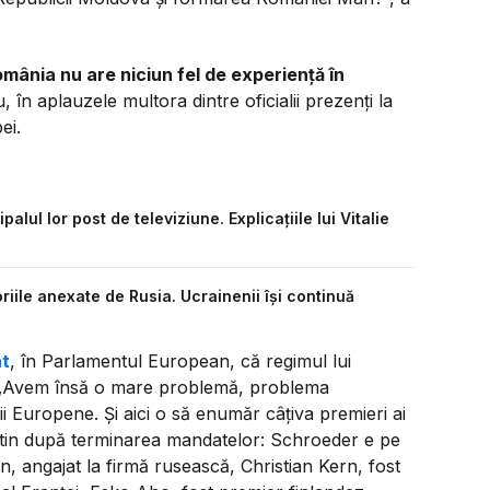
mânia nu are niciun fel de experiență în
 în aplauzele multora dintre oficialii prezenți la
ei.
alul lor post de televiziune. Explicațiile lui Vitalie
toriile anexate de Rusia. Ucrainenii își continuă
at
, în Parlamentul European, că regimul lui
E. „Avem însă o mare problemă, problema
nii Europene. Și aici o să enumăr câțiva premieri ai
utin după terminarea mandatelor: Schroeder e pe
n, angajat la firmă rusească, Christian Kern, fost