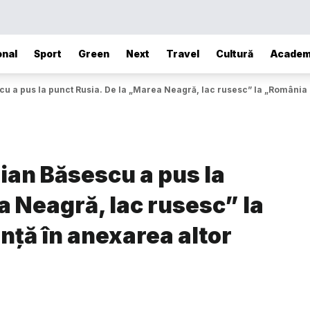
onal
Sport
Green
Next
Travel
Cultură
Academ
cu a pus la punct Rusia. De la „Marea Neagră, lac rusesc” la „România 
aian Băsescu a pus la
a Neagră, lac rusesc” la
nță în anexarea altor