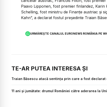
cancelar austriac, Francois Fillon, fost premier
Paavo Lipponen, fost premier finlandez, Karin K
Schelling, fost ministru de Finanțe austriac și 
Kahn”, a declarat fostul președinte Traian Băse
URMĂREȘTE CANALUL EURONEWS ROMÂNIA PE W
TE-AR PUTEA INTERESA ȘI
Traian Băsescu atacă sentința prin care a fost declarat 
11 ani și jumătate: drumul României către aderarea la U