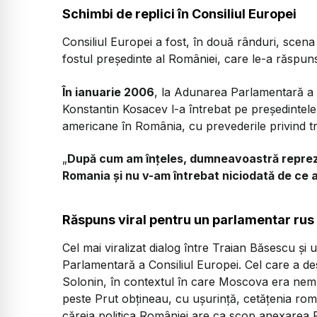
Schimbi de replici în Consiliul Europei
Consiliul Europei a fost, în două rânduri, scena u
fostul președinte al României, care le-a răspuns î
În ianuarie 2006
, la Adunarea Parlamentară a C
Konstantin Kosacev l-a întrebat pe preşedinte
americane în România, cu prevederile privind tr
„
După cum am înţeles, dumneavoastră reprezen
Romania şi nu v-am întrebat niciodată de ce a
Răspuns viral pentru un parlamentar rus
Cel mai viralizat dialog între Traian Băsescu și 
Parlamentară a Consiliul Europei. Cel care a des
Solonin, în contextul în care Moscova era nemu
peste Prut obțineau, cu ușurință, cetățenia ro
căreia politica României are ca scop anexarea 