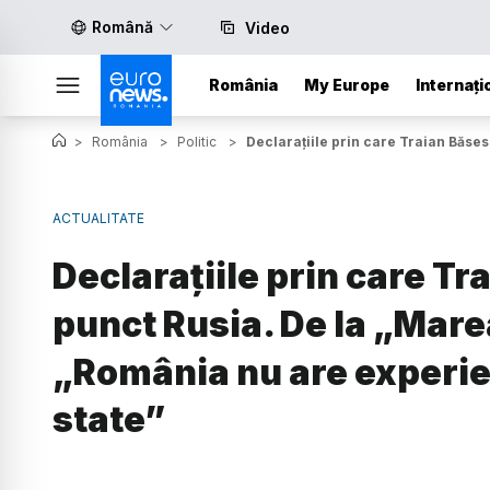
Română
Video
România
My Europe
Internați
>
România
>
Politic
>
Declarațiile prin care Traian Băses
ACTUALITATE
Declarațiile prin care Tr
punct Rusia. De la „Mare
„România nu are experie
state”