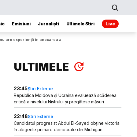
ic
Emisiuni
Jurnaliști
Ultimele Stiri
Live
nu are experiență în anexarea altor state”
ULTIMELE
23:45
Știri Externe
Republica Moldova și Ucraina evaluează scăderea
critică a nivelului Nistrului și pregătesc măsuri
22:48
Știri Externe
Candidatul progresist Abdul El-Sayed obține victoria
în alegerile primare democrate din Michigan