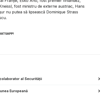
 al Franței, Esko Aho, fost premier finlandez,
neissl, fost ministru de externe austriac, Hans
sigur nu putea să lipsească Dominique Strass
scu.
HATSAPP!
colaborator al Securității
niunea Europeană