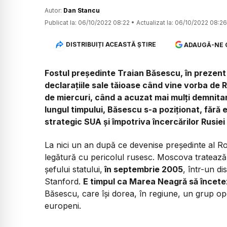
Autor:
Dan Stancu
Publicat la:
06/10/2022 08:22
•
Actualizat la:
06/10/2022 08:26
DISTRIBUIȚI ACEASTĂ ȘTIRE
ADAUGĂ-NE 
Fostul președinte Traian Băsescu, în prezen
declarațiile sale tăioase când vine vorba de
de miercuri, când a acuzat mai mulți demnitari
lungul timpului, Băsescu s-a poziționat, fără
strategic SUA și împotriva încercărilor Rusiei 
La nici un an după ce devenise președinte al Ro
legătură cu pericolul rusesc. Moscova trateaz
șefului statului,
în septembrie 2005
, într-un di
Stanford.
E timpul ca Marea Neagră să încetez
Băsescu, care își dorea, în regiune, un grup oper
europeni.