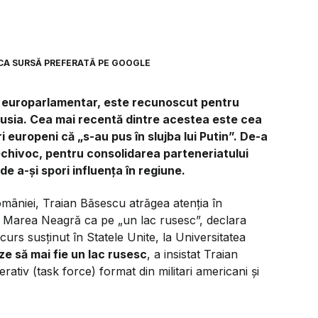
CA SURSĂ PREFERATĂ PE GOOGLE
t europarlamentar, este recunoscut pentru
 Rusia. Cea mai recentă dintre acestea este cea
 europeni că „s-au pus în slujba lui Putin”. De-a
 echivoc, pentru consolidarea parteneriatului
de a-și spori influența în regiune.
mâniei, Traian Băsescu atrăgea atenția în
ă Marea Neagră ca pe „un lac rusesc”, declara
scurs susținut în Statele Unite, la Universitatea
e să mai fie un lac rusesc
, a insistat Traian
ativ (task force) format din militari americani și