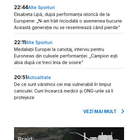
22:44
Alte Sporturi
Elisabeta Lipă, după performanța istorică de la
Europene: „N-am trăit niciodată o asemenea bucurie.
Această generație nu se resemnează când pierde”
22:11
Alte Sporturi
Medaliații Europei la canotaj, interviu pentru
Euronews din culisele performanței: „Campion ești
abia după ce treci linia de sosire”
20:51
Actualitate
De ce sunt vârstnicii cei mai vulnerabili în timpul
caniculei. Cum încearcă medicii și ONG-urile să îi
protejeze
VEZI MAI MULT