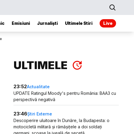
ic
Emisiuni
Jurnaliști
Ultimele Stiri
Live
le
ULTIMELE
23:52
Actualitate
UPDATE Ratingul Moody's pentru România: BAA3 cu
perspectivă negativă
23:46
Știri Externe
Descoperire uluitoare în Dunăre, la Budapesta: o
motocicletă militară și rămășițele a doi soldați
germani, scoase la iveală de secetă