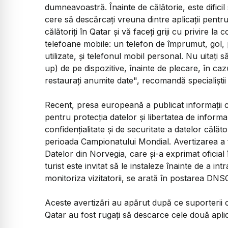
dumneavoastră. Înainte de călătorie, este dificil s
cere să descărcaţi vreuna dintre aplicaţii pent
călătoriţi în Qatar şi vă faceţi griji cu privire la
telefoane mobile: un telefon de împrumut, gol, p
utilizate, şi telefonul mobil personal. Nu uitaţi 
up) de pe dispozitive, înainte de plecare, în ca
restauraţi anumite date", recomandă specialişti
Recent, presa europeană a publicat informaţii c
pentru protecţia datelor şi libertatea de informa
confidenţialitate şi de securitate a datelor călă
perioada Campionatului Mondial. Avertizarea a 
Datelor din Norvegia, care şi-a exprimat oficial 
turist este invitat să le instaleze înainte de a in
monitoriza vizitatorii, se arată în postarea DNS
Aceste avertizări au apărut după ce suporterii 
Qatar au fost rugaţi să descarce cele două aplic