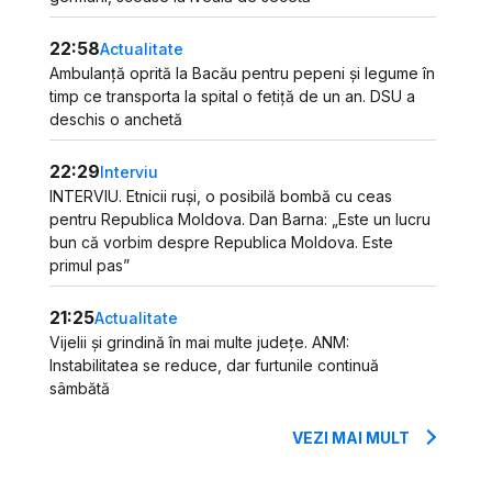
22:58
Actualitate
Ambulanță oprită la Bacău pentru pepeni și legume în
timp ce transporta la spital o fetiță de un an. DSU a
deschis o anchetă
22:29
Interviu
INTERVIU. Etnicii ruși, o posibilă bombă cu ceas
pentru Republica Moldova. Dan Barna: „Este un lucru
bun că vorbim despre Republica Moldova. Este
primul pas”
21:25
Actualitate
Vijelii și grindină în mai multe județe. ANM:
Instabilitatea se reduce, dar furtunile continuă
sâmbătă
VEZI MAI MULT