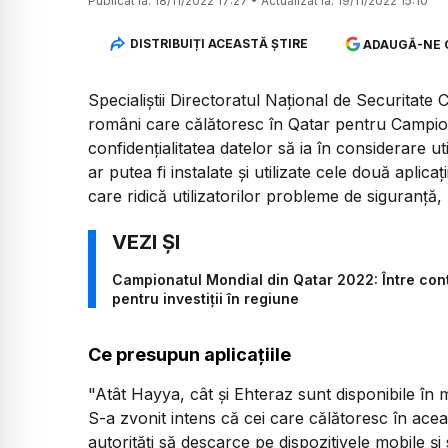
Publicat la:
18/11/2022 17:27
•
Actualizat la:
19/11/2022 15:10
DISTRIBUIȚI ACEASTĂ ȘTIRE
ADAUGĂ-NE 
Specialiştii Directoratul Naţional de Securitat
români care călătoresc în Qatar pentru Campionat
confidenţialitatea datelor să ia în considerare u
ar putea fi instalate şi utilizate cele două aplicaţ
care ridică utilizatorilor probleme de siguranţă
Campionatul Mondial din Qatar 2022: Între cont
pentru investiții în regiune
Ce presupun aplicațiile
"Atât Hayya, cât şi Ehteraz sunt disponibile în ma
S-a zvonit intens că cei care călătoresc în aceas
autorităţi să descarce pe dispozitivele mobile şi 