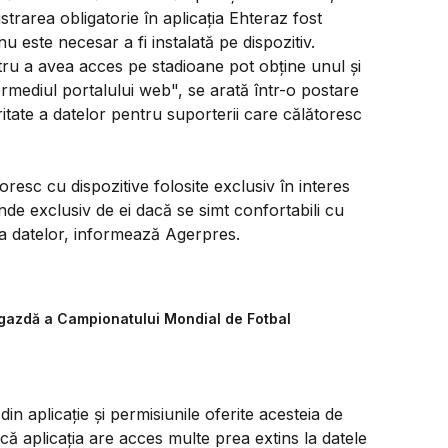
rarea obligatorie în aplicaţia Ehteraz fost
nu este necesar a fi instalată pe dispozitiv.
ru a avea acces pe stadioane pot obţine unul şi
termediul portalului web", se arată într-o postare
tate a datelor pentru suporterii care călătoresc
sc cu dispozitive folosite exclusiv în interes
nde exclusiv de ei dacă se simt confortabili cu
e a datelor, informează Agerpres.
-gazdă a Campionatului Mondial de Fotbal
n aplicaţie şi permisiunile oferite acesteia de
l că aplicaţia are acces multe prea extins la datele