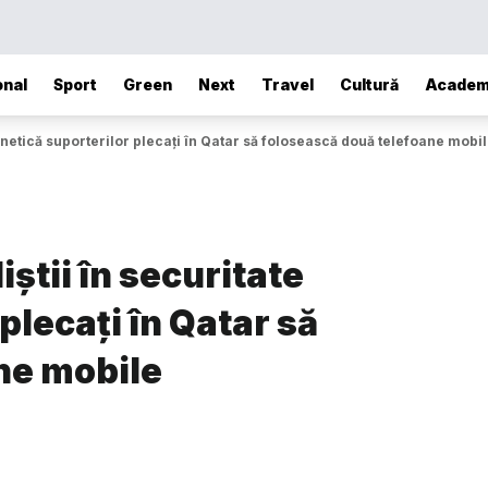
onal
Sport
Green
Next
Travel
Cultură
Academ
netică suporterilor plecați în Qatar să folosească două telefoane mobi
știi în securitate
plecați în Qatar să
ne mobile