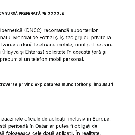
CA SURSĂ PREFERATĂ PE GOOGLE
e Cibernetică (DNSC) recomandă suporterilor
ul Mondial de Fotbal şi îşi fac griji cu privire la
tilizarea a două telefoane mobile, unul gol pe care
ii (Hayya şi Ehteraz) solicitate în această ţară şi
, precum şi un telefon mobil personal.
roverse privind exploatarea muncitorilor și impulsuri
gazinele oficiale de aplicaţii, inclusiv în Europa.
tă perioadă în Qatar ar putea fi obligaţi de
să folosească cele două aplicaţii. În realitate,