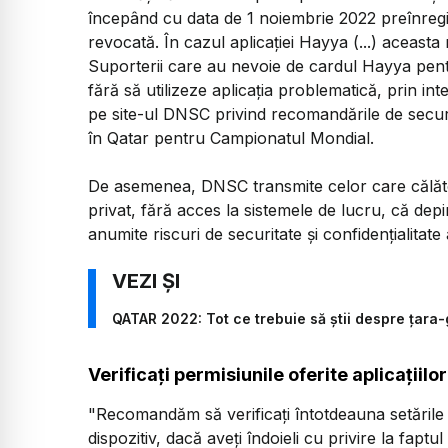
începând cu data de 1 noiembrie 2022 preînregist
revocată. În cazul aplicaţiei Hayya (...) aceasta 
Suporterii care au nevoie de cardul Hayya pent
fără să utilizeze aplicaţia problematică, prin in
pe site-ul DNSC privind recomandările de securi
în Qatar pentru Campionatul Mondial.
De asemenea, DNSC transmite celor care călătore
privat, fără acces la sistemele de lucru, că depi
anumite riscuri de securitate şi confidenţialitat
QATAR 2022: Tot ce trebuie să știi despre țara
Verificați permisiunile oferite aplicațiilor
"Recomandăm să verificaţi întotdeauna setările di
dispozitiv, dacă aveţi îndoieli cu privire la faptu