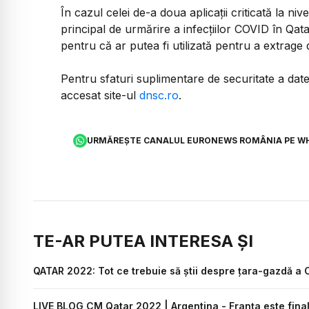
În cazul celei de-a doua aplicaţii criticată la n
principal de urmărire a infecţiilor COVID în Qatar.
pentru că ar putea fi utilizată pentru a extrage d
Pentru sfaturi suplimentare de securitate a datelo
accesat site-ul
dnsc.ro
.
URMĂREȘTE CANALUL EURONEWS ROMÂNIA PE W
TE-AR PUTEA INTERESA ȘI
QATAR 2022: Tot ce trebuie să știi despre țara-gazdă a
LIVE BLOG CM Qatar 2022 | Argentina - Franța este fina