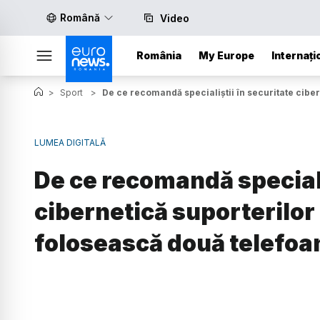
Română
Video
România
My Europe
Internați
>
Sport
>
De ce recomandă specialiștii în securitate ciber
LUMEA DIGITALĂ
De ce recomandă speciali
cibernetică suporterilor 
folosească două telefoa