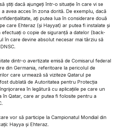
ă ştiţi dacă ajungeţi într-o situaţie în care vi se
ru a avea acces în zona dorită. De exemplu, dacă
 confidenţialitate, aţi putea lua în considerare două
e care Ehteraz (şi Hayyat) ar putea fi instalate şi
să efectuaţi o copie de siguranţă a datelor (back-
zul în care devine absolut necesar mai târziu să
i DNSC.
itate dintr-o avertizate emisă de Comisarul federal
re din Germania, referitoare la pericolul de
torilor care urmează să viziteze Qatarul pe
fost dublată de Autoritatea pentru Protecţia
îngrijorarea în legătură cu aplicaţiile pe care un
tra în Qatar, care ar putea fi folosite pentru a
C.
care vor să participe la Campionatul Mondial din
aţii: Hayya şi Ehteraz.