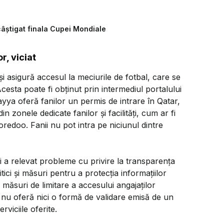
câștigat finala Cupei Mondiale
r, viciat
şi asigură accesul la meciurile de fotbal, care se
cesta poate fi obţinut prin intermediul portalului
ayya oferă fanilor un permis de intrare în Qatar,
n zonele dedicate fanilor şi facilităţi, cum ar fi
oredoo. Fanii nu pot intra pe niciunul dintre
 a relevat probleme cu privire la transparenţa
itici şi măsuri pentru a protecţia informaţiilor
la măsuri de limitare a accesului angajaţilor
 şi nu oferă nici o formă de validare emisă de un
rviciile oferite.