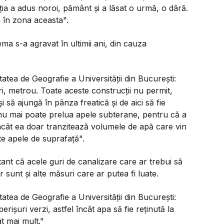
ția a adus noroi, pământ și a lăsat o urmă, o dâră.
a în zona aceasta".
a s-a agravat în ultimii ani, din cauza
atea de Geografie a Universității din București:
ri, metrou. Toate aceste construcții nu permit,
și să ajungă în pânza freatică și de aici să fie
nu mai poate prelua apele subterane, pentru că a
încât ea doar tranzitează volumele de apă care vin
rte apele de suprafață".
stant că acele guri de canalizare care ar trebui să
 sunt și alte măsuri care ar putea fi luate.
atea de Geografie a Universității din București:
rișuri verzi, astfel încât apa să fie reținută la
t mai mult.”