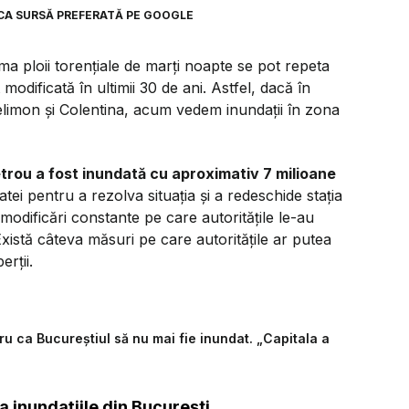
CA SURSĂ PREFERATĂ PE GOOGLE
ma ploii torențiale de marți noapte se pot repeta
modificată în ultimii 30 de ani. Astfel, dacă în
limon și Colentina, acum vedem inundații în zona
trou a fost inundată cu aproximativ 7 milioane
tei pentru a rezolva situația și a redeschide stația
modificări constante pe care autoritățile le-au
 Există câteva măsuri pe care autoritățile ar putea
rții.
u ca Bucureștiul să nu mai fie inundat. „Capitala a
a inundațiile din București