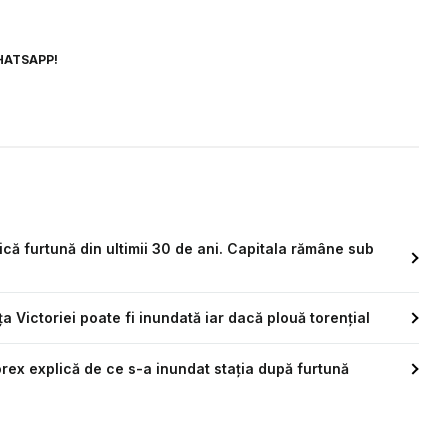
HATSAPP!
ică furtună din ultimii 30 de ani. Capitala rămâne sub
a Victoriei poate fi inundată iar dacă plouă torențial
orex explică de ce s-a inundat stația după furtună