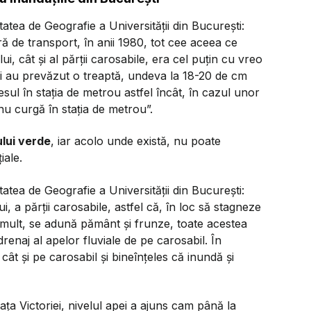
atea de Geografie a Universității din București:
ă de transport, în anii 1980, tot cee aceea ce
ui, cât și al părții carosabile, era cel puțin cu vreo
nci au prevăzut o treaptă, undeva la 18-20 de cm
cesul în stația de metrou astfel încât, în cazul unor
nu curgă în stația de metrou”.
ului verde
, iar acolo unde există, nu poate
iale.
atea de Geografie a Universității din București:
i, a părții carosabile, astfel că, în loc să stagneze
i mult, se adună pământ și frunze, toate acestea
renaj al apelor fluviale de pe carosabil. În
ât și pe carosabil și bineînțeles că inundă și
Piața Victoriei, nivelul apei a ajuns cam până la