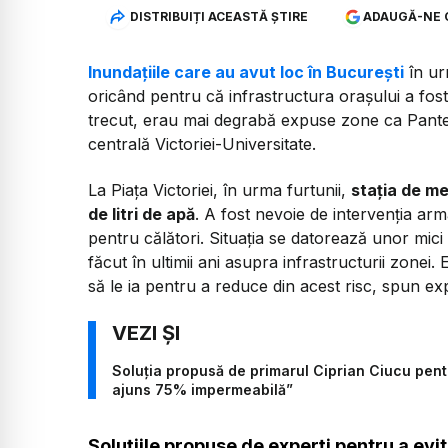
DISTRIBUIȚI ACEASTĂ ȘTIRE
ADAUGĂ-NE 
Inundațiile care au avut loc în București
în ur
oricând pentru că infrastructura orașului a fost 
trecut, erau mai degrabă expuse zone ca Pante
centrală Victoriei-Universitate.
La Piața Victoriei, în urma furtunii,
stația de me
de litri de apă
. A fost nevoie de intervenția arma
pentru călători. Situația se datorează unor mici 
făcut în ultimii ani asupra infrastructurii zonei.
să le ia pentru a reduce din acest risc, spun expe
Soluția propusă de primarul Ciprian Ciucu pentr
ajuns 75% impermeabilă”
Soluțiile propuse de experți pentru a evit