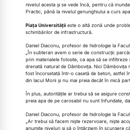
nivelul acesta și se vede încă, pentru că inunda
Practic, până la nivelul genunghiului a curs ap
Piața Universității
este o altă zonă unde problem
schimbărilor de infrastructură.
Daniel Diaconu, profesor de hidrologie la Facult
„În subteran avem o serie de construcții: parcă
prin materialele folosite, ca apa să se infiltreze 
drenată natural de Dâmbovița. Nici Dâmbovița 
fost încorsetată într-o casetă de beton, astfel 
din lacul Morii și nu mai preia decât în mică pa
În plus, autoritățile ar trebui să se asigure con
preia apa de pe carosabil nu sunt înfundate, dar
Daniel Diaconu, profesor de hidrologie la Facult
„Ar trebui să facem niște rezervoare, niște acope
anumite niveluri și să o întârziem în scurgere câ