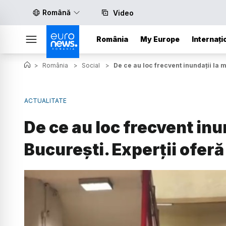
Română
Video
România
My Europe
Internați
>
România
>
Social
>
De ce au loc frecvent inundații la m
ACTUALITATE
De ce au loc frecvent inu
București. Experții oferă 