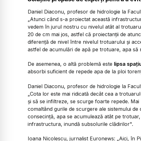
Daniel Diaconu, profesor de hidrologie la Facult
„Atunci când s-a proiectat această infrastructur
vedem în jurul nostru cu nivelul atât al trotuarul
20 de cm mai jos, astfel că proiectanții de atu
diferență de nivel între nivelul trotuarului și ac
astfel de acumulări de apă pe trotuare, apa să 
De asemenea, o altă problemă este
lipsa spați
absorbi suficient de repede apa de la ploi torenț
Daniel Diaconu, profesor de hidrologie la Facult
„Cota lor este mai ridicată decât cea a trotuarulu
și să se infiltreze, se scurge foarte repede. Ma
comaltând gurile de scurgere ale sistemului de d
consecință, apa se acumulează atât pe trotuar, c
infrastructura, inundă subsolurile clădirilor".
Ioana Nicolescu, jurnalist Euronews:
„Aici, în 