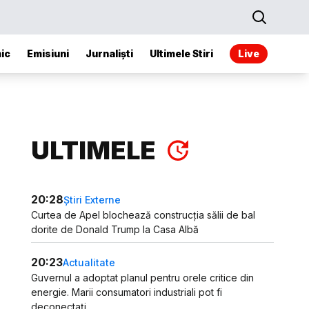
ic
Emisiuni
Jurnaliști
Ultimele Stiri
Live
ULTIMELE
20:28
Știri Externe
Curtea de Apel blochează construcția sălii de bal
dorite de Donald Trump la Casa Albă
20:23
Actualitate
Guvernul a adoptat planul pentru orele critice din
energie. Marii consumatori industriali pot fi
deconectați