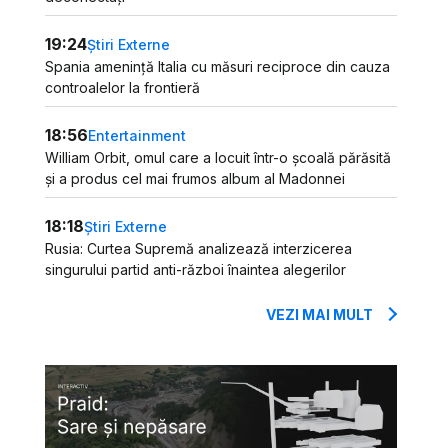
19:24
Știri Externe
Spania amenință Italia cu măsuri reciproce din cauza
controalelor la frontieră
18:56
Entertainment
William Orbit, omul care a locuit într-o școală părăsită
și a produs cel mai frumos album al Madonnei
18:18
Știri Externe
Rusia: Curtea Supremă analizează interzicerea
singurului partid anti-război înaintea alegerilor
VEZI MAI MULT