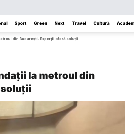
onal
Sport
Green
Next
Travel
Cultură
Academ
etroul din București. Experții oferă soluții
ndații la metroul din
soluții