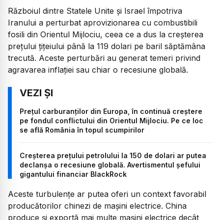
Războiul dintre Statele Unite și Israel împotriva
Iranului a perturbat aprovizionarea cu combustibili
fosili din Orientul Mijlociu, ceea ce a dus la creșterea
prețului țițeiului până la 119 dolari pe baril săptămâna
trecută. Aceste perturbări au generat temeri privind
agravarea inflației sau chiar o recesiune globală.
Prețul carburanților din Europa, în continuă creștere
pe fondul conflictului din Orientul Mijlociu. Pe ce loc
se află România în topul scumpirilor
Creșterea prețului petrolului la 150 de dolari ar putea
declanșa o recesiune globală. Avertismentul șefului
gigantului financiar BlackRock
Aceste turbulențe ar putea oferi un context favorabil
producătorilor chinezi de mașini electrice. China
produce și exportă mai multe mașini electrice decât