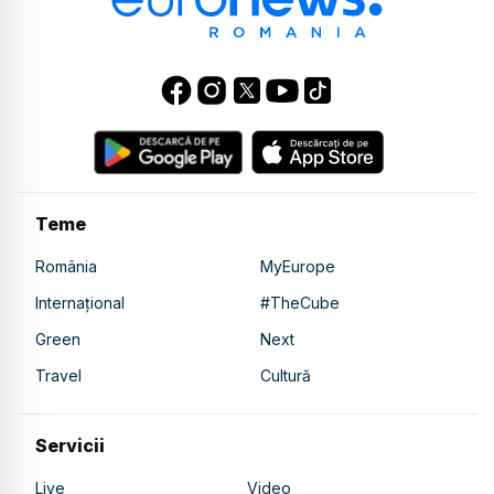
Teme
România
MyEurope
Internațional
#TheCube
Green
Next
Travel
Cultură
Servicii
Live
Video