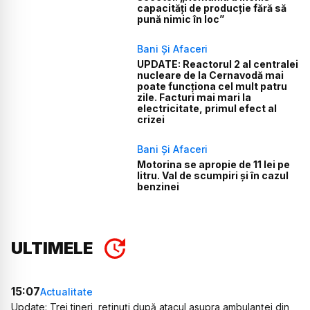
capacități de producție fără să
pună nimic în loc”
Bani Și Afaceri
UPDATE: Reactorul 2 al centralei
nucleare de la Cernavodă mai
poate funcționa cel mult patru
zile. Facturi mai mari la
electricitate, primul efect al
crizei
Bani Și Afaceri
Motorina se apropie de 11 lei pe
litru. Val de scumpiri și în cazul
benzinei
ULTIMELE
15:07
Actualitate
Update: Trei tineri, reținuți după atacul asupra ambulanței din