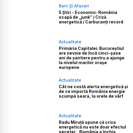
Bani Și Afaceri
5 Știri - Economic: România
scapă de „junk” / Criză
energetică / Carburanți record
Actualitate
Primăria Capitalei: Bucureștiul
are nevoie de încă cinci-șase
ani de șantiere pentru a ajunge
la nivelul marilor orașe
europene
Actualitate
Cât ne costă alerta energetică și
de ce importă România energie
scumpă seara, la orele de vârf
Actualitate
Radu Miruță spune că criza
energetică nu este doar efectul
secetei: „România a închis