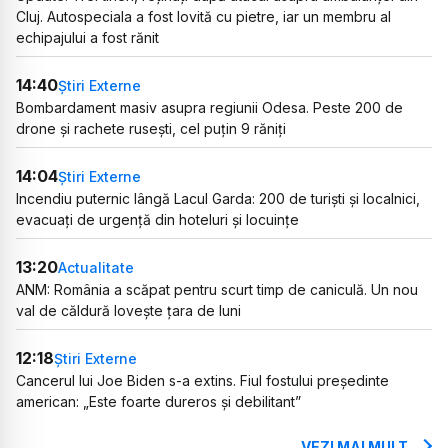
Cluj. Autospeciala a fost lovită cu pietre, iar un membru al
echipajului a fost rănit
14:40
Știri Externe
Bombardament masiv asupra regiunii Odesa. Peste 200 de
drone și rachete rusești, cel puțin 9 răniți
14:04
Știri Externe
Incendiu puternic lângă Lacul Garda: 200 de turiști și localnici,
evacuați de urgență din hoteluri și locuințe
13:20
Actualitate
ANM: România a scăpat pentru scurt timp de caniculă. Un nou
val de căldură lovește țara de luni
12:18
Știri Externe
Cancerul lui Joe Biden s-a extins. Fiul fostului președinte
american: „Este foarte dureros și debilitant”
VEZI MAI MULT