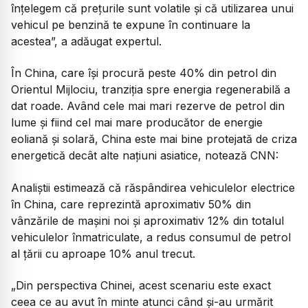
înțelegem că prețurile sunt volatile și că utilizarea unui
vehicul pe benzină te expune în continuare la
acestea”, a adăugat expertul.
În China, care își procură peste 40% din petrol din
Orientul Mijlociu, tranziția spre energia regenerabilă a
dat roade. Având cele mai mari rezerve de petrol din
lume și fiind cel mai mare producător de energie
eoliană și solară, China este mai bine protejată de criza
energetică decât alte națiuni asiatice, notează CNN:
Analiștii estimează că răspândirea vehiculelor electrice
în China, care reprezintă aproximativ 50% din
vânzările de mașini noi și aproximativ 12% din totalul
vehiculelor înmatriculate, a redus consumul de petrol
al țării cu aproape 10% anul trecut.
„Din perspectiva Chinei, acest scenariu este exact
ceea ce au avut în minte atunci când și-au urmărit