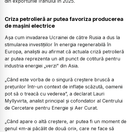
din exporturile Iranului în 2025.
Criza petrolieră ar putea favoriza producerea
de mașini electrice
Așa cum invadarea Ucrainei de către Rusia a dus la
stimularea investițiilor în energia regenerabilă în
Europa, analiștii au afirmat că actuala criză petrolieră
ar putea reprezenta un alt punct de cotitură pentru
industria energiei „verzi” din Asia.
„Când este vorba de o singură creștere bruscă a
prețurilor într-un context de inflație scăzută, oamenii
pot să o treacă cu vederea”, a declarat Lauri
Myllyvirta, analist principal și cofondator al Centrului
de Cercetare pentru Energie și Aer Curat.
„Când apare o altă creștere, ar putea fi un moment de
genul «m-ai păcălit de două ori», care ne face să