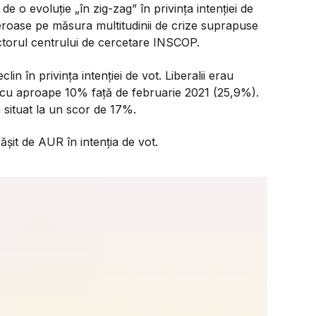
e o evoluție „în zig-zag” în privința intenției de
meroase pe măsura multitudinii de crize suprapuse
ctorul centrului de cercetare INSCOP.
clin în privința intenției de vot. Liberalii erau
e cu aproape 10% față de februarie 2021 (25,9%).
 situat la un scor de 17%.
șit de AUR în intenția de vot.