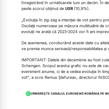
înregistrând în următoarele luni un declin. În 
peste scorul obținut de
USR
(10,9%).
„Evoluția în zig-zag a intenției de vot pentru pri
Oscilații numeroase pe măsura multitudinii de c
evoluții ne arată că 2023-2024 vor fi ani impreviz
De asemenea, coroborând aceste date cu altele 
va premia munca serioasă/responsabilitatea și
IMPORTANT: Datele din decembrie au fost cules
Schengen. Scopul acestui grafic nu este de cau
eveniment anume, ci de a vedea evoluția în timp, 
vot”
, a scris Remus Ștefureac, directorul INSC
URMĂREȘTE CANALUL EURONEWS ROMÂNIA PE W