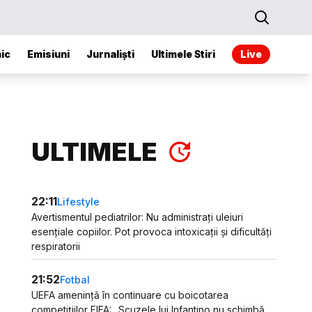
ic
Emisiuni
Jurnaliști
Ultimele Stiri
Live
ULTIMELE
22:11
Lifestyle
Avertismentul pediatrilor: Nu administrați uleiuri
esențiale copiilor. Pot provoca intoxicații și dificultăți
respiratorii
21:52
Fotbal
UEFA amenință în continuare cu boicotarea
competițiilor FIFA: „Scuzele lui Infantino nu schimbă