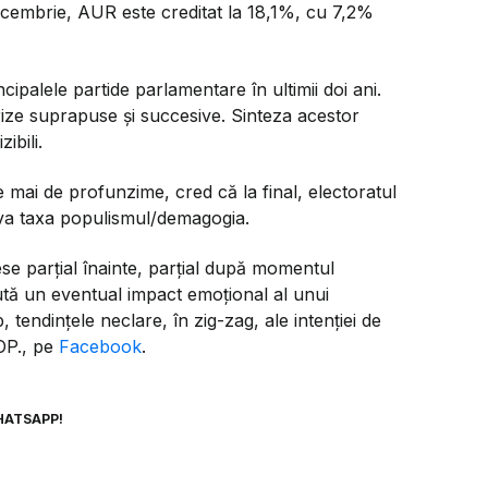
decembrie, AUR este creditat la 18,1%, cu 7,2%
ncipalele partide parlamentare în ultimii doi ani.
rize suprapuse și succesive. Sinteza acestor
ibili.
mai de profunzime, cred că la final, electoratul
 va taxa populismul/demagogia.
e parțial înainte, parțial după momentul
tă un eventual impact emoțional al unui
tendințele neclare, în zig-zag, ale intenției de
OP., pe
Facebook
.
HATSAPP!