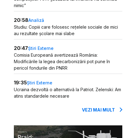
nimic”
20:58
Analiză
Studiu: Copiii care folosesc rețelele sociale de mici
au rezultate școlare mai slabe
20:47
Știri Externe
Comisia Europeană avertizează România:
Modificările la legea decarbonizării pot pune în
pericol fondurile din PNRR
19:35
Știri Externe
Ucraina dezvoltă o alternativă la Patriot. Zelenski: Am
atins standardele necesare
VEZI MAI MULT