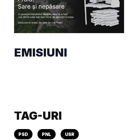
EMISIUNI
TAG-URI
PSD
PNL
USR