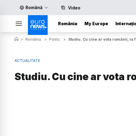
Română
Video
România
My Europe
Internați
>
România
>
Politic
>
Studiu. Cu cine ar vota românii, la 
ACTUALITATE
Studiu. Cu cine ar vota r