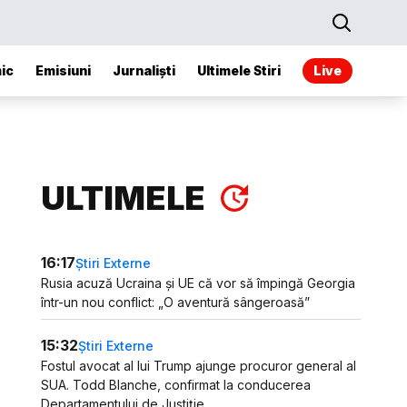
ic
Emisiuni
Jurnaliști
Ultimele Stiri
Live
ULTIMELE
16:17
Știri Externe
Rusia acuză Ucraina și UE că vor să împingă Georgia
într-un nou conflict: „O aventură sângeroasă”
15:32
Știri Externe
Fostul avocat al lui Trump ajunge procuror general al
SUA. Todd Blanche, confirmat la conducerea
Departamentului de Justiție