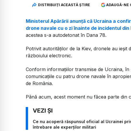
DISTRIBUIȚI ACEASTĂ ȘTIRE
ADAUGĂ-NE 
Ministerul Apărării anunță că Ucraina a confi
drone navale cu o zi înainte de incidentul di
acestea s-a autodetonat în Dana 78.
Potrivit autorităților de la Kiev, dronele au ieși
războiului electronic.
Conform informațiilor transmise de Ucraina, în 
comunicațiile cu patru drone navale în apropier
de România.
Până acum, acest moment nu făcea parte din cro
Ce nu acoperă răspunsul oficial al Ucrainei pr
întrebare ale experților militari