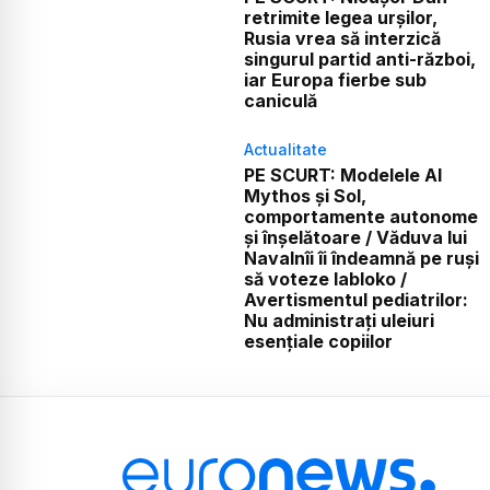
retrimite legea urșilor,
Rusia vrea să interzică
singurul partid anti-război,
iar Europa fierbe sub
caniculă
Actualitate
PE SCURT: Modelele AI
Mythos și Sol,
comportamente autonome
și înșelătoare / Văduva lui
Navalnîi îi îndeamnă pe ruși
să voteze Iabloko /
Avertismentul pediatrilor:
Nu administrați uleiuri
esențiale copiilor