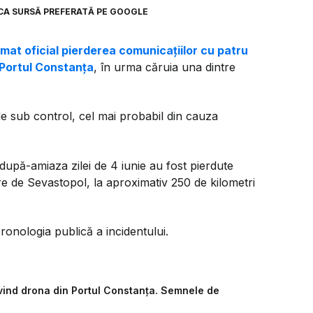
CA SURSĂ PREFERATĂ PE GOOGLE
rmat oficial pierderea comunicațiilor cu patru
n Portul Constanța
, în urma căruia una dintre
t de sub control, cel mai probabil din cauza
după-amiaza zilei de 4 iunie au fost pierdute
e de Sevastopol, la aproximativ 250 de kilometri
nologia publică a incidentului.
ivind drona din Portul Constanța. Semnele de