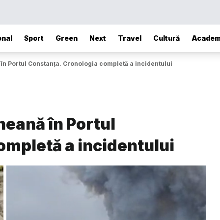
onal
Sport
Green
Next
Travel
Cultură
Academ
n Portul Constanța. Cronologia completă a incidentului
neană în Portul
ompletă a incidentului