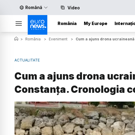
Română
Video
România
My Europe
Internați
>
România
>
Eveniment
>
Cum a ajuns drona ucraineană î
ACTUALITATE
Cum a ajuns drona ucrai
Constanța. Cronologia c