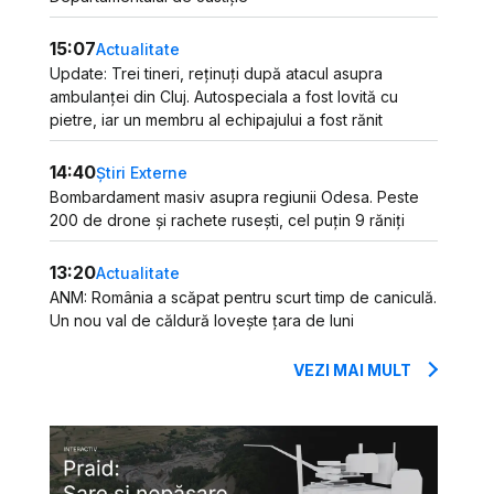
15:07
Actualitate
Update: Trei tineri, reținuți după atacul asupra
ambulanței din Cluj. Autospeciala a fost lovită cu
pietre, iar un membru al echipajului a fost rănit
14:40
Știri Externe
Bombardament masiv asupra regiunii Odesa. Peste
200 de drone și rachete rusești, cel puțin 9 răniți
13:20
Actualitate
ANM: România a scăpat pentru scurt timp de caniculă.
Un nou val de căldură lovește țara de luni
VEZI MAI MULT