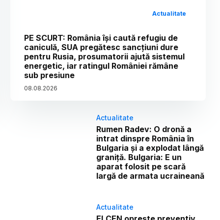
Actualitate
PE SCURT: România își caută refugiu de
caniculă, SUA pregătesc sancțiuni dure
pentru Rusia, prosumatorii ajută sistemul
energetic, iar ratingul României rămâne
sub presiune
08
.
08
.
2026
Actualitate
Rumen Radev: O dronă a
intrat dinspre România în
Bulgaria și a explodat lângă
graniță. Bulgaria: E un
aparat folosit pe scară
largă de armata ucraineană
Actualitate
ELCEN oprește preventiv