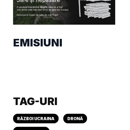
EMISIUNI
TAG-URI
RĂZBOI UCRAINA
DRONĂ