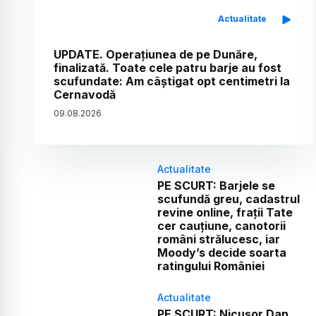
Actualitate
UPDATE. Operațiunea de pe Dunăre,
finalizată. Toate cele patru barje au fost
scufundate: Am câștigat opt centimetri la
Cernavodă
09
.
08
.
2026
Actualitate
PE SCURT: Barjele se
scufundă greu, cadastrul
revine online, frații Tate
cer cauțiune, canotorii
români strălucesc, iar
Moody’s decide soarta
ratingului României
Actualitate
PE SCURT: Nicușor Dan