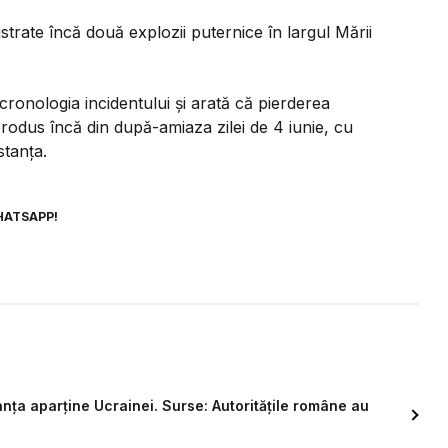
strate încă două explozii puternice în largul Mării
ronologia incidentului și arată că pierderea
rodus încă din după-amiaza zilei de 4 iunie, cu
stanța.
HATSAPP!
nța aparține Ucrainei. Surse: Autoritățile române au