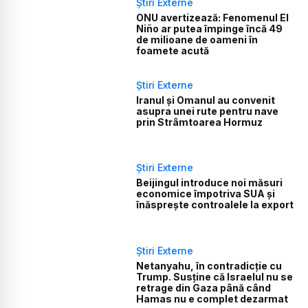
Știri Externe
ONU avertizează: Fenomenul El
Niño ar putea împinge încă 49
de milioane de oameni în
foamete acută
Știri Externe
Iranul și Omanul au convenit
asupra unei rute pentru nave
prin Strâmtoarea Hormuz
Știri Externe
Beijingul introduce noi măsuri
economice împotriva SUA și
înăsprește controalele la export
Știri Externe
Netanyahu, în contradicție cu
Trump. Susține că Israelul nu se
retrage din Gaza până când
Hamas nu e complet dezarmat