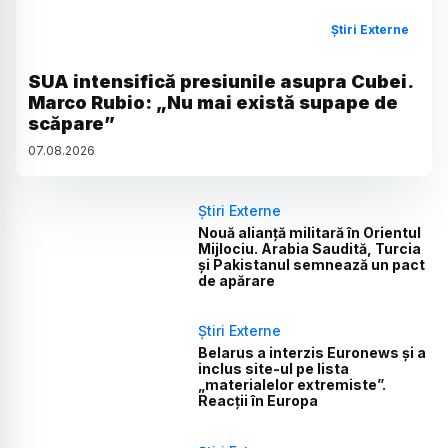
Știri Externe
SUA intensifică presiunile asupra Cubei.
Marco Rubio: „Nu mai există supape de
scăpare”
07
.
08
.
2026
Știri Externe
Nouă alianță militară în Orientul
Mijlociu. Arabia Saudită, Turcia
și Pakistanul semnează un pact
de apărare
Știri Externe
Belarus a interzis Euronews și a
inclus site-ul pe lista
„materialelor extremiste”.
Reacții în Europa