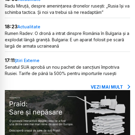
Radu Miruță, despre amenințarea dronelor rusești: „Rusia își va
schimba tactica. Și noi va trebui să ne readaptăm”
18:23
Actualitate
Rumen Radev: O dronă a intrat dinspre România în Bulgaria și a
explodat lângă graniță. Bulgaria: E un aparat folosit pe scară
largă de armata ucraineană
17:11
Știri Externe
Senatul SUA aprobă un nou pachet de sancțiuni împotriva
Rusiei. Tarife de până la 500% pentru importurile rusești
VEZI MAI MULT