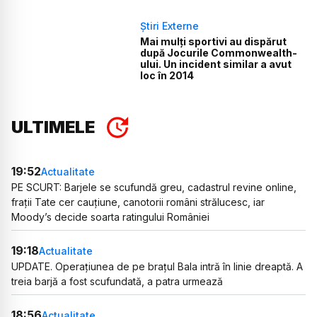
Știri Externe
Mai mulți sportivi au dispărut
după Jocurile Commonwealth-
ului. Un incident similar a avut
loc în 2014
ULTIMELE
19:52
Actualitate
PE SCURT: Barjele se scufundă greu, cadastrul revine online,
frații Tate cer cauțiune, canotorii români strălucesc, iar
Moody’s decide soarta ratingului României
19:18
Actualitate
UPDATE. Operațiunea de pe brațul Bala intră în linie dreaptă. A
treia barjă a fost scufundată, a patra urmează
18:56
Actualitate