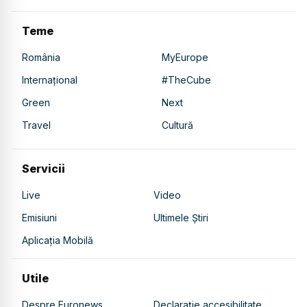
Teme
România
MyEurope
Internațional
#TheCube
Green
Next
Travel
Cultură
Servicii
Live
Video
Emisiuni
Ultimele Știri
Aplicația Mobilă
Utile
Despre Euronews
Declarație accesibilitate