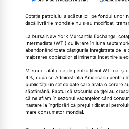
DISTRIBUIȚI ACEASTĂ ȘTIRE
ADAUGĂ-NE 
Cotaţia petrolului a scăzut joi, pe fondul unor noi
dacă livrările mondiale nu s-au modificat, tran
La bursa New York Mercantile Exchange, cotaţii
Intermediate (WTI) cu livrare în luna septembri
abandonând toate câştigurile înregistrate de la
majorarea dobânzilor şi iminenta încetinire a 
Miercuri, atât cotaţiile pentru ţiţeiul WTI cât şi
4%, după ce Administraţia Americană pentru Inf
publicităţii un set de date care arată o cerere 
săptămână. Faptul că stocurile de ţiţei au cres
că ne aflăm în sezonul vacanţelor când consumu
naştere la îngrijorări că preţul ridicat al petrol
mare consumator mondial.