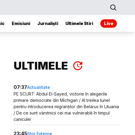
ic
Emisiuni
Jurnaliști
Ultimele Stiri
Live
ULTIMELE
07:37
Actualitate
PE SCURT: Abdul El-Sayed, victorie în alegerile
primare democrate din Michigan / Al treilea tunel
pentru introducerea migranților din Belarus în Lituania
/ De ce sunt vârstnicii cei mai vulnerabili în timpul
caniculei
23:45
Știri Externe