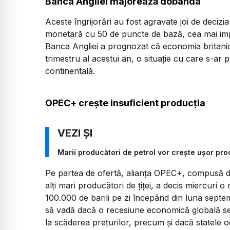
Banca Angliei majorează dobânda
Aceste îngrijorări au fost agravate joi de decizi
monetară cu 50 de puncte de bază, cea mai imp
Banca Angliei a prognozat că economia britanică
trimestru al acestui an, o situaţie cu care s-ar
continentală.
OPEC+ crește insuficient producția
Marii producători de petrol vor crește ușor pr
Pe partea de ofertă, alianţa OPEC+, compusă di
alţi mari producători de ţiţei, a decis miercuri 
100.000 de barili pe zi începând din luna septem
să vadă dacă o recesiune economică globală se 
la scăderea preţurilor, precum şi dacă statele 