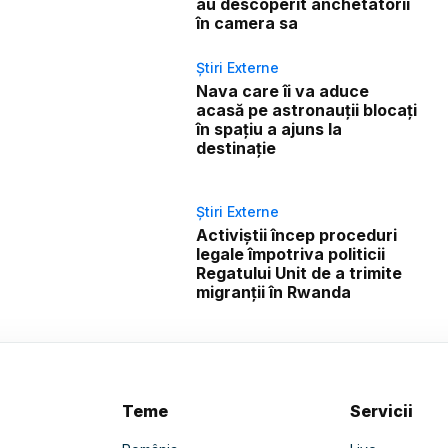
au descoperit anchetatorii
în camera sa
Știri Externe
Nava care îi va aduce
acasă pe astronauții blocați
în spațiu a ajuns la
destinație
Știri Externe
Activiștii încep proceduri
legale împotriva politicii
Regatului Unit de a trimite
migranții în Rwanda
Teme
Servicii