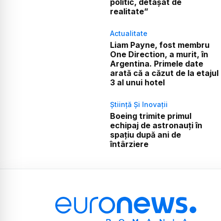
politic, detașat de
realitate”
Actualitate
Liam Payne, fost membru
One Direction, a murit, în
Argentina. Primele date
arată că a căzut de la etajul
3 al unui hotel
Știință Și Inovații
Boeing trimite primul
echipaj de astronauți în
spațiu după ani de
întârziere