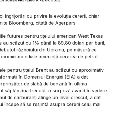
CA SURSĂ PREFERATĂ PE GOOGLE
 îngrijorări cu privire la evoluţia cererii, chiar
smite Bloomberg, citată de Agerpers.
le futures pentru ţiţeiului american West Texas
e au scăzut cu 1% până la 89,80 dolari per baril,
 debutul războiului din Ucraina, pe măsură ce
economiei mondiale ameninţă cererea de petrol.
 cele pentru ţiţeiul Brent au scăzut cu aproximativ
ormatii în Domeniul Energiei (EIA) a dat
surprinzător de slabă de benzină în ultima
cut săptămâna trecută, o surpriză având în vedere
l de carburanţi atinge un nivel crescut, a dat
ului începe să se resimtă asupra cererii celui mai