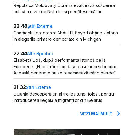
Republica Moldova și Ucraina evaluează scăderea
critică a nivelului Nistrului și pregătesc măsuri
22:48
Știri Externe
Candidatul progresist Abdul El-Sayed obține victoria
în alegerile primare democrate din Michigan
22:44
Alte Sporturi
Elisabeta Lipă, după performanța istorică de la
Europene: „N-am trăit niciodată o asemenea bucurie.
Această generație nu se resemnează când pierde”
21:32
Știri Externe
Lituania descoperă un al treilea tunel folosit pentru
introducerea ilegală a migranților din Belarus
VEZI MAI MULT