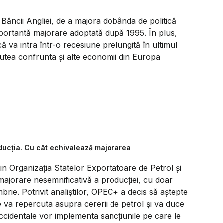
a Băncii Angliei, de a majora dobânda de politică
ortantă majorare adoptată după 1995. În plus,
 va intra într-o recesiune prelungită în ultimul
 putea confrunta şi alte economii din Europa
oducția. Cu cât echivalează majorarea
n Organizaţia Statelor Exportatoare de Petrol şi
o majorare nesemnificativă a producţiei, cu doar
brie. Potrivit analiştilor, OPEC+ a decis să aştepte
va repercuta asupra cererii de petrol şi va duce
occidentale vor implementa sancţiunile pe care le