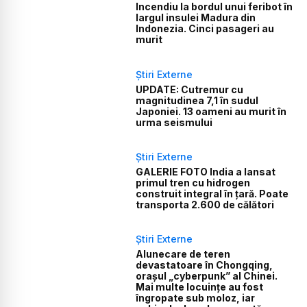
Incendiu la bordul unui feribot în
largul insulei Madura din
Indonezia. Cinci pasageri au
murit
Știri Externe
UPDATE: Cutremur cu
magnitudinea 7,1 în sudul
Japoniei. 13 oameni au murit în
urma seismului
Știri Externe
GALERIE FOTO India a lansat
primul tren cu hidrogen
construit integral în țară. Poate
transporta 2.600 de călători
Știri Externe
Alunecare de teren
devastatoare în Chongqing,
orașul „cyberpunk” al Chinei.
Mai multe locuințe au fost
îngropate sub moloz, iar