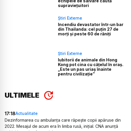
echipele de salvare caută
supraviețuitori
Știri Externe
Incendiu devastator într-un bar
din Thailanda: cel puțin 27 de
morți și peste 60 de răniți
Știri Externe
Iubitorii de animale din Hong
Kong pot cina cu cățelul în oraș.
„Este un pas uriaș înainte
pentru civilizație”
ULTIMELE
17:18
Actualitate
Dezinformarea cu ambulanța care răpește copii apăruse din
2022. Mesajul de acum era în limba rusă, inițial. CNA anunță