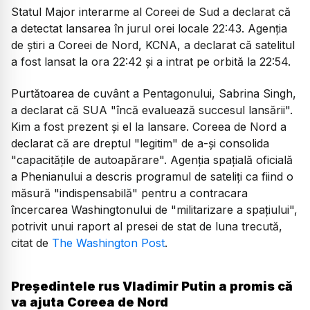
Statul Major interarme al Coreei de Sud a declarat că
a detectat lansarea în jurul orei locale 22:43. Agenția
de știri a Coreei de Nord, KCNA, a declarat că satelitul
a fost lansat la ora 22:42 și a intrat pe orbită la 22:54.
Purtătoarea de cuvânt a Pentagonului, Sabrina Singh,
a declarat că SUA "încă evaluează succesul lansării".
Kim a fost prezent și el la lansare. Coreea de Nord a
declarat că are dreptul "legitim" de a-și consolida
"capacitățile de autoapărare". Agenția spațială oficială
a Phenianului a descris programul de sateliți ca fiind o
măsură "indispensabilă" pentru a contracara
încercarea Washingtonului de "militarizare a spațiului",
potrivit unui raport al presei de stat de luna trecută,
citat de
The Washington Post
.
Președintele rus Vladimir Putin a promis că
va ajuta Coreea de Nord