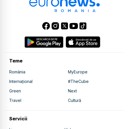
Teme
România
MyEurope
Internațional
#TheCube
Green
Next
Travel
Cultură
Servicii