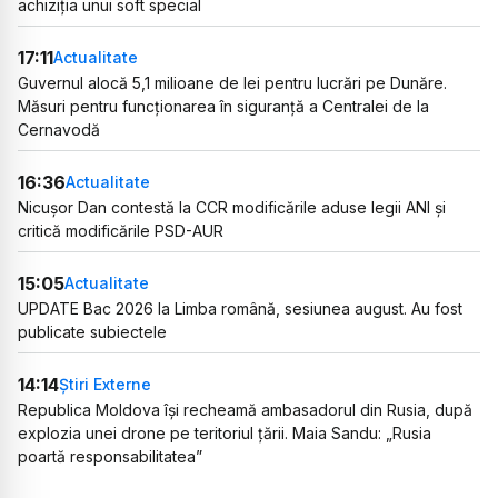
achiziția unui soft special
17:11
Actualitate
Guvernul alocă 5,1 milioane de lei pentru lucrări pe Dunăre.
Măsuri pentru funcționarea în siguranță a Centralei de la
Cernavodă
16:36
Actualitate
Nicușor Dan contestă la CCR modificările aduse legii ANI și
critică modificările PSD-AUR
15:05
Actualitate
UPDATE Bac 2026 la Limba română, sesiunea august. Au fost
publicate subiectele
14:14
Știri Externe
Republica Moldova își recheamă ambasadorul din Rusia, după
explozia unei drone pe teritoriul țării. Maia Sandu: „Rusia
poartă responsabilitatea”