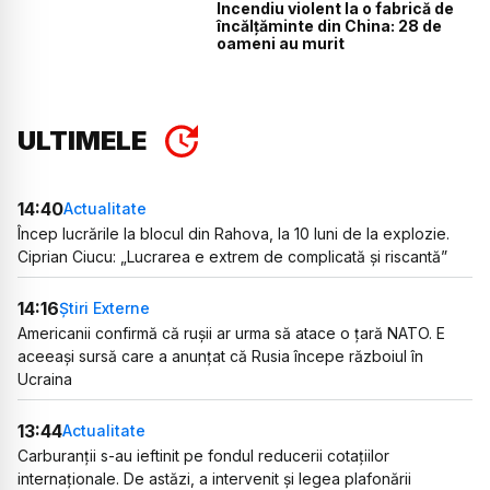
Incendiu violent la o fabrică de
încălţăminte din China: 28 de
oameni au murit
ULTIMELE
14:40
Actualitate
Încep lucrările la blocul din Rahova, la 10 luni de la explozie.
Ciprian Ciucu: „Lucrarea e extrem de complicată și riscantă”
14:16
Știri Externe
Americanii confirmă că rușii ar urma să atace o țară NATO. E
aceeași sursă care a anunțat că Rusia începe războiul în
Ucraina
13:44
Actualitate
Carburanții s-au ieftinit pe fondul reducerii cotațiilor
internaționale. De astăzi, a intervenit și legea plafonării