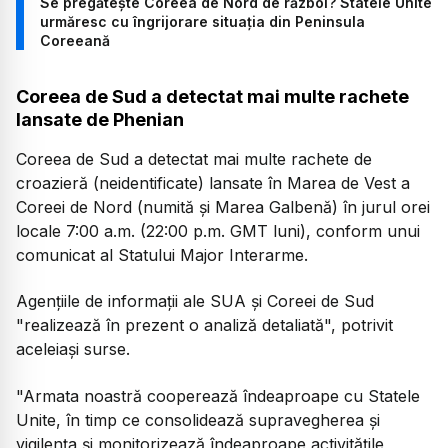
Se pregătește Coreea de Nord de război? Statele Unite
urmăresc cu îngrijorare situația din Peninsula
Coreeană
Coreea de Sud a detectat mai multe rachete
lansate de Phenian
Coreea de Sud a detectat mai multe rachete de
croazieră (neidentificate) lansate în Marea de Vest a
Coreei de Nord (numită şi Marea Galbenă) în jurul orei
locale 7:00 a.m. (22:00 p.m. GMT luni), conform unui
comunicat al Statului Major Interarme.
Agenţiile de informaţii ale SUA şi Coreei de Sud
"realizează în prezent o analiză detaliată", potrivit
aceleiaşi surse.
"Armata noastră cooperează îndeaproape cu Statele
Unite, în timp ce consolidează supravegherea şi
vigilenţa şi monitorizează îndeaproape activităţile