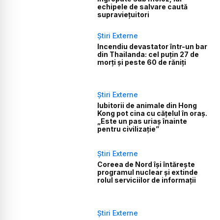
echipele de salvare caută
supraviețuitori
Știri Externe
Incendiu devastator într-un bar
din Thailanda: cel puțin 27 de
morți și peste 60 de răniți
Știri Externe
Iubitorii de animale din Hong
Kong pot cina cu cățelul în oraș.
„Este un pas uriaș înainte
pentru civilizație”
Știri Externe
Coreea de Nord își întărește
programul nuclear și extinde
rolul serviciilor de informații
Știri Externe