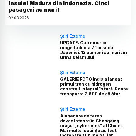
insulei Madura din Indonezia. Cinci
pasageri au murit
02
.
08
.
2026
Știri Externe
UPDATE: Cutremur cu
magnitudinea 7,1 în sudul
Japoniei. 13 oameni au murit în
urma seismului
Știri Externe
GALERIE FOTO India a lansat
primul tren cu hidrogen
construit integral în țară. Poate
transporta 2.600 de călători
Știri Externe
Alunecare de teren
devastatoare în Chongqing,
orașul „cyberpunk” al Chinei.
Mai multe locuințe au fost
îngropate sub moloz, iar