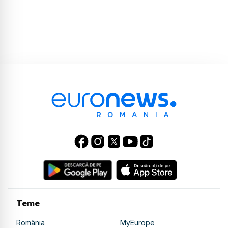
Teme
România
MyEurope