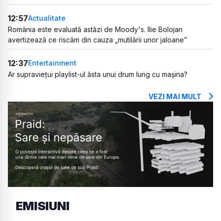
12:57
Actualitate
România este evaluată astăzi de Moody's. Ilie Bolojan
avertizează ce riscăm din cauza „mutilării unor jaloane”
12:37
Entertainment
Ar supraviețui playlist-ul ăsta unui drum lung cu mașina?
VEZI MAI MULT
EMISIUNI