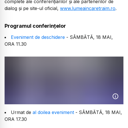
complete ale conferențiarilor și ale partenerilor de
dialog și pe site-ul oficial,
www.lumeaincaretraim.ro
.
Programul conferințelor
Eveniment de deschidere
- SÂMBĂTĂ, 18 MAI,
ORA 11.30
Urmat de
al doilea eveniment
- SÂMBĂTĂ, 18 MAI,
ORA 17.30