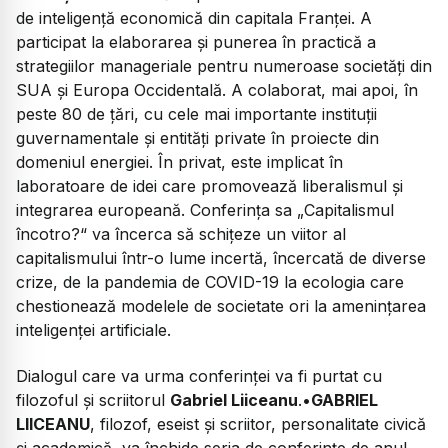
de inteligență economică din capitala Franței. A
participat la elaborarea și punerea în practică a
strategiilor manageriale pentru numeroase societăți din
SUA și Europa Occidentală. A colaborat, mai apoi, în
peste 80 de țări, cu cele mai importante instituții
guvernamentale și entități private în proiecte din
domeniul energiei. În privat, este implicat în
laboratoare de idei care promovează liberalismul și
integrarea europeană. Conferința sa „Capitalismul
încotro?“ va încerca să schițeze un viitor al
capitalismului într-o lume incertă, încercată de diverse
crize, de la pandemia de COVID-19 la ecologia care
chestionează modelele de societate ori la amenințarea
inteligenței artificiale.
Dialogul care va urma conferinței va fi purtat cu
filozoful și scriitorul
Gabriel Liiceanu
.•
GABRIEL
LIICEANU
, filozof, eseist şi scriitor, personalitate civică