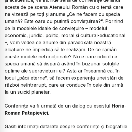
şi academică, va închide seria de conferințe de anul
acesta de pe scena Ateneului Român cu o temă care
ne vizează pe toți și anume „Ce ne facem cu specia
umană? Este oare cu putință conviețuirea?“. Pornind
de la modelele ideale de conviețuire – modelul
economic, juridic, politic, moral și cultural-educațional
–, vom vedea ce anume din paradoxala noastră
alcătuire ne împiedică să le realizăm. De ce rămân
aceste modele nefuncționale? Nu e oare ridicol ca
specia umană să dispară având în buzunar soluțiile
optime ale supraviețuirii ei? Asta ar înseamnă ca, în
locul „păcii eterne“, să facem experiența unei stări de
război neîntrerupt, care ar conduce în cele din urmă
la un suicid planetar.
Conferința va fi urmată de un dialog cu eseistul
Horia-
Roman Patapievici
.
Găsiți informații detaliate despre conferințe și biografiile