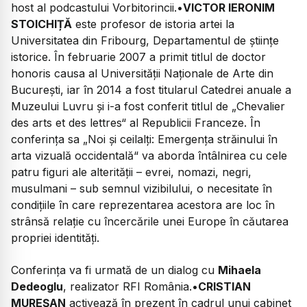
host al podcastului
Vorbitorincii
.•
VICTOR IERONIM
STOICHIȚĂ
este profesor de istoria artei la
Universitatea din Fribourg, Departamentul de științe
istorice. În februarie 2007 a primit titlul de doctor
honoris causa al Universităţii Naţionale de Arte din
Bucureşti, iar în 2014 a fost titularul Catedrei anuale a
Muzeului Luvru şi i-a fost conferit titlul de „Chevalier
des arts et des lettres“ al Republicii Franceze. În
conferința sa „Noi și ceilalți: Emergența străinului în
arta vizuală occidentală“ va aborda întâlnirea cu cele
patru figuri ale alterității – evrei, nomazi, negri,
musulmani – sub semnul vizibilului, o necesitate în
condițiile în care reprezentarea acestora are loc în
strânsă relație cu încercările unei Europe în căutarea
propriei identități.
Conferința va fi urmată de un dialog cu
Mihaela
Dedeoglu
, realizator RFI România.•
CRISTIAN
MUREȘAN
activează în prezent în cadrul unui cabinet