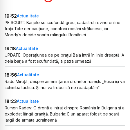
19:52
Actualitate
PE SCURT: Barjele se scufundă greu, cadastrul revine online,
frații Tate cer cauțiune, canotorii români strălucesc, iar
Moody’s decide soarta ratingului României
19:18
Actualitate
UPDATE. Operațiunea de pe brațul Bala intră în linie dreaptă. A
treia barjă a fost scufundată, a patra urmează
18:56
Actualitate
Radu Miruță, despre amenințarea dronelor rusești: „Rusia își va
schimba tactica. Și noi va trebui să ne readaptăm”
18:23
Actualitate
Rumen Radev: O dronă a intrat dinspre România în Bulgaria și a
explodat lângă graniță. Bulgaria: E un aparat folosit pe scară
largă de armata ucraineană