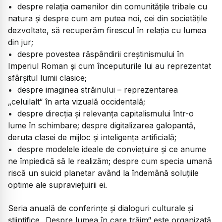
• despre relația oamenilor din comunitățile tribale cu
natura și despre cum am putea noi, cei din societățile
dezvoltate, să recuperăm firescul în relația cu lumea
din jur;
• despre povestea răspândirii creștinismului în
Imperiul Roman și cum începuturile lui au reprezentat
sfârșitul lumii clasice;
• despre imaginea străinului – reprezentarea
„celuilalt“ în arta vizuală occidentală;
• despre direcția și relevanța capitalismului într-o
lume în schimbare; despre digitalizarea galopantă,
deruta clasei de mijloc și inteligența artificială;
• despre modelele ideale de conviețuire și ce anume
ne împiedică să le realizăm; despre cum specia umană
riscă un suicid planetar având la îndemână soluțiile
optime ale supraviețuirii ei.
Seria anuală de conferințe și dialoguri culturale şi
ştiinţifice „Despre lumea în care trăim“ este organizată