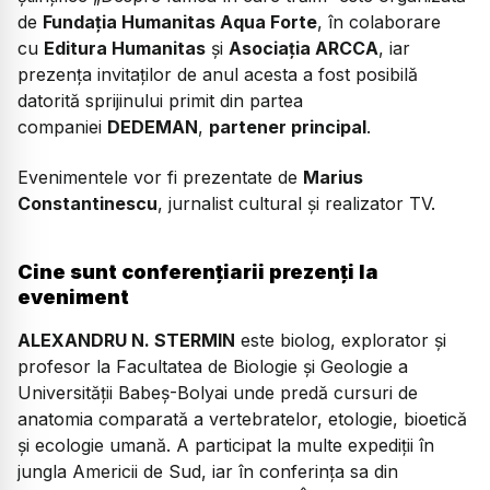
de
Fundaţia Humanitas Aqua Forte
, în colaborare
cu
Editura Humanitas
și
Asociația ARCCA
, iar
prezența invitaților de anul acesta a fost posibilă
datorită sprijinului primit din partea
companiei
DEDEMAN
,
partener principal
.
Evenimentele vor fi prezentate de
Marius
Constantinescu
, jurnalist cultural şi realizator TV.
Cine sunt conferențiarii prezenți la
eveniment
ALEXANDRU N. STERMIN
este biolog, explorator și
profesor la Facultatea de Biologie și Geologie a
Universității Babeș-Bolyai unde predă cursuri de
anatomia comparată a vertebratelor, etologie, bioetică
și ecologie umană. A participat la multe expediții în
jungla Americii de Sud, iar în conferința sa din