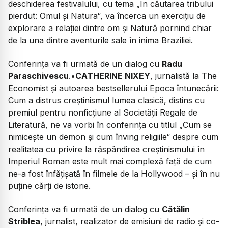
deschiderea festivalului, cu tema „În căutarea tribului
pierdut: Omul și Natura“, va încerca un exercițiu de
explorare a relației dintre om și Natură pornind chiar
de la una dintre aventurile sale în inima Braziliei.
Conferința va fi urmată de un dialog cu
Radu
Paraschivescu
.•
CATHERINE NIXEY
, jurnalistă la
The
Economist
și autoarea bestsellerului
Epoca întunecării:
Cum a distrus creștinismul lumea clasică
, distins cu
premiul pentru nonficțiune al Societății Regale de
Literatură, ne va vorbi în conferința cu titlul „Cum se
nimicește un demon și cum înving religiile“ despre cum
realitatea cu privire la răspândirea creștinismului în
Imperiul Roman este mult mai complexă față de cum
ne-a fost înfățișată în filmele de la Hollywood – și în nu
puține cărți de istorie.
Conferința va fi urmată de un dialog cu
Cătălin
Striblea
, jurnalist, realizator de emisiuni de radio și co-