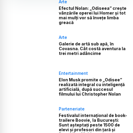
Arte
Efectul Nolan: „Odiseea” crește
vânzările operei lui Homer și tot
mai mulți vor să învețe limba
greacă
Arte
Galerie de artă sub apă, în
Covasna. Cât costă aventura la
trei metri adâncime
Entertainment
Elon Musk promite o „Odisee”
realizată integral cu inteligență
artificială, după succesul
filmului lui Christopher Nolan
Parteneriate
Festivalul internațional de book-
trailere Boovie, la București:
Sunt așteptați peste 1500 de
elevi și profesori din țară și