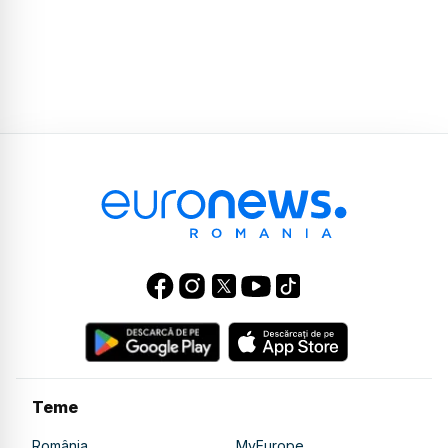
Teme
România
MyEurope