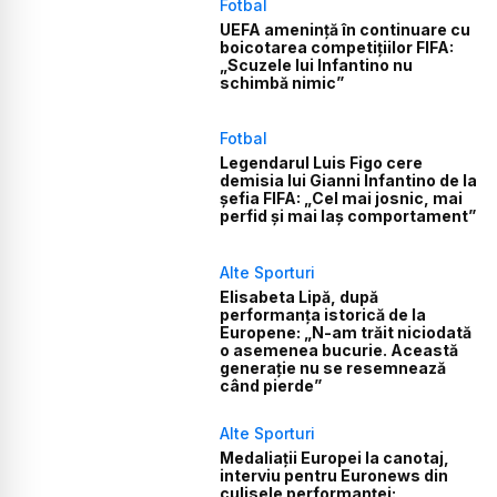
Fotbal
UEFA amenință în continuare cu
boicotarea competițiilor FIFA:
„Scuzele lui Infantino nu
schimbă nimic”
Fotbal
Legendarul Luis Figo cere
demisia lui Gianni Infantino de la
șefia FIFA: „Cel mai josnic, mai
perfid și mai laș comportament”
Alte Sporturi
Elisabeta Lipă, după
performanța istorică de la
Europene: „N-am trăit niciodată
o asemenea bucurie. Această
generație nu se resemnează
când pierde”
Alte Sporturi
Medaliații Europei la canotaj,
interviu pentru Euronews din
culisele performanței: