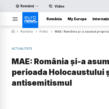
Română
Video
România
My Europe
Internați
>
România
>
Politic
>
MAE: România şi-a asumat propriul 
ACTUALITATE
MAE: România şi-a asuma
perioada Holocaustului ș
antisemitismul