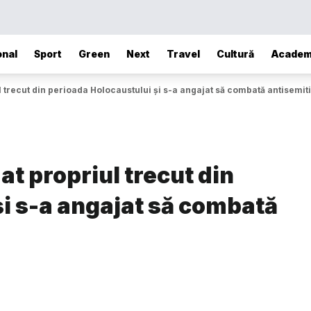
onal
Sport
Green
Next
Travel
Cultură
Academ
trecut din perioada Holocaustului și s-a angajat să combată antisemit
t propriul trecut din
i s-a angajat să combată