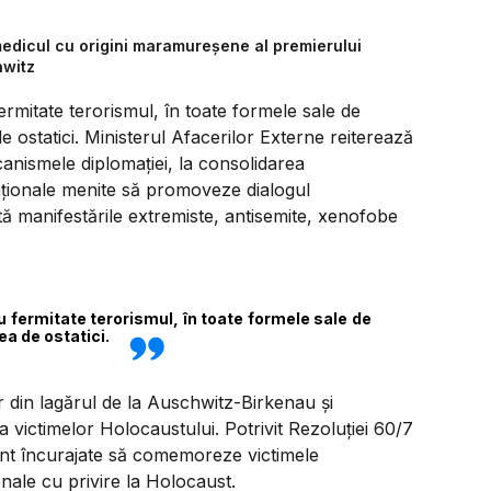
medicul cu origini maramureșene al premierului
hwitz
rmitate terorismul, în toate formele sale de
de ostatici. Ministerul Afacerilor Externe reiterează
anismele diplomaţiei, la consolidarea
rnaţionale menite să promoveze dialogul
ată manifestările extremiste, antisemite, xenofobe
 fermitate terorismul, în toate formele sale de
ea de ostatici.
or din lagărul de la Auschwitz-Birkenau şi
victimelor Holocaustului. Potrivit Rezoluţiei 60/7
unt încurajate să comemoreze victimele
nale cu privire la Holocaust.