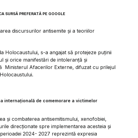
CA SURSĂ PREFERATĂ PE GOOGLE
rea discursurilor antisemite şi a teoriilor
a Holocaustului, s-a angajat să protejeze puţinii
 şi orice manifestări de intoleranţă şi
 Ministerul Afacerilor Externe, difuzat cu prilejul
 Holocaustului.
iua internaţională de comemorare a victimelor
ea şi combaterea antisemitismului, xenofobiei,
rturile direcţionate spre implementarea acesteia şi
ă perioadei 2024- 2027 reprezintă expresia