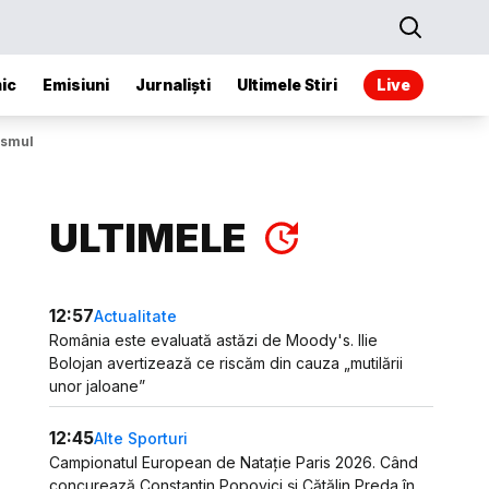
ic
Emisiuni
Jurnaliști
Ultimele Stiri
Live
ismul
ULTIMELE
12:57
Actualitate
România este evaluată astăzi de Moody's. Ilie
Bolojan avertizează ce riscăm din cauza „mutilării
unor jaloane”
12:45
Alte Sporturi
Campionatul European de Natație Paris 2026. Când
concurează Constantin Popovici și Cătălin Preda în