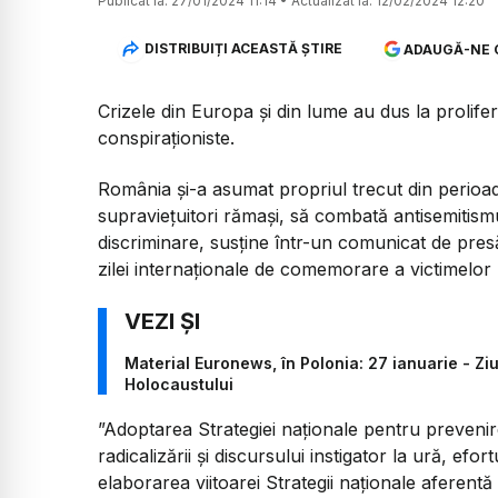
Publicat la:
27/01/2024 11:14
•
Actualizat la:
12/02/2024 12:20
DISTRIBUIȚI ACEASTĂ ȘTIRE
ADAUGĂ-NE 
Crizele din Europa și din lume au dus la prolifera
conspiraţioniste.
România şi-a asumat propriul trecut din perioad
supravieţuitori rămaşi, să combată antisemitismul
discriminare, susţine într-un comunicat de presă
zilei internaţionale de comemorare a victimelor
Material Euronews, în Polonia: 27 ianuarie - Z
Holocaustului
”Adoptarea Strategiei naţionale pentru prevenir
radicalizării şi discursului instigator la ură, efo
elaborarea viitoarei Strategii naţionale aferent