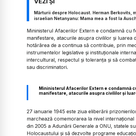
Mărturii despre Holocaust. Herman Berkovits, 
israelian Netanyanu: Mama mea a fost la Ausc
Mininisterul Afacerilor Extern e condamnă cu fe
manifestare, atacurile asupra civililor şi luarea 
hotărârea de a continua să contribuie, prin mec
instrumentelor legislative şi instituţionale inte
intercultural, respectul şi toleranţa şi să comb
sau discriminatori.
Mininisterul Afacerilor Extern e condamnă cu
manifestare, atacurile asupra civililor şi luar
27 ianuarie 1945 este ziua eliberării prizonieril
marchează comemorarea la nivel internaţional a 
din 2005 a Adunării Generale a ONU, statele s
Holocaustului şi să dezvolte programe educaţio