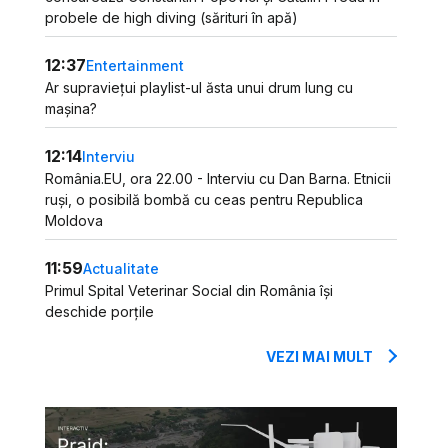
probele de high diving (sărituri în apă)
12:37
Entertainment
Ar supraviețui playlist-ul ăsta unui drum lung cu
mașina?
12:14
Interviu
România.EU, ora 22.00 - Interviu cu Dan Barna. Etnicii
ruși, o posibilă bombă cu ceas pentru Republica
Moldova
11:59
Actualitate
Primul Spital Veterinar Social din România își
deschide porțile
VEZI MAI MULT