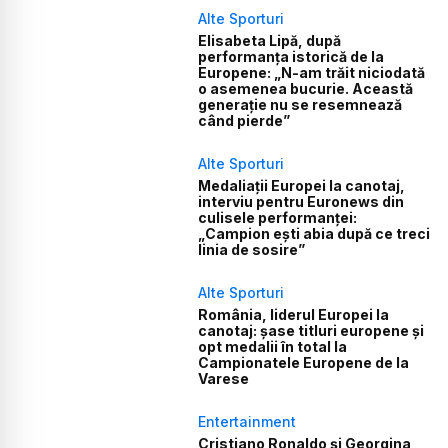
Alte Sporturi
Elisabeta Lipă, după
performanța istorică de la
Europene: „N-am trăit niciodată
o asemenea bucurie. Această
generație nu se resemnează
când pierde”
Alte Sporturi
Medaliații Europei la canotaj,
interviu pentru Euronews din
culisele performanței:
„Campion ești abia după ce treci
linia de sosire”
Alte Sporturi
România, liderul Europei la
canotaj: șase titluri europene și
opt medalii în total la
Campionatele Europene de la
Varese
Entertainment
Cristiano Ronaldo și Georgina