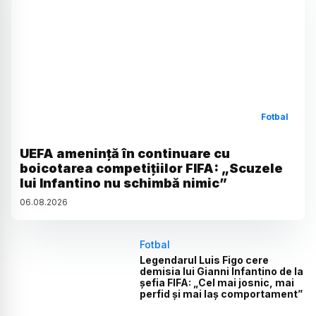
Fotbal
UEFA amenință în continuare cu
boicotarea competițiilor FIFA: „Scuzele
lui Infantino nu schimbă nimic”
06
.
08
.
2026
Fotbal
Legendarul Luis Figo cere
demisia lui Gianni Infantino de la
șefia FIFA: „Cel mai josnic, mai
perfid și mai laș comportament”