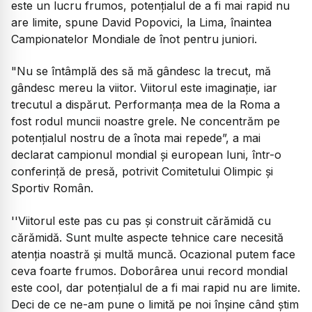
este un lucru frumos, potențialul de a fi mai rapid nu
are limite, spune David Popovici, la Lima, înaintea
Campionatelor Mondiale de înot pentru juniori.
"Nu se întâmplă des să mă gândesc la trecut, mă
gândesc mereu la viitor. Viitorul este imaginație, iar
trecutul a dispărut. Performanța mea de la Roma a
fost rodul muncii noastre grele. Ne concentrăm pe
potențialul nostru de a înota mai repede”, a mai
declarat campionul mondial și european luni, într-o
conferință de presă, potrivit Comitetului Olimpic și
Sportiv Român.
''Viitorul este pas cu pas şi construit cărămidă cu
cărămidă. Sunt multe aspecte tehnice care necesită
atenţia noastră şi multă muncă. Ocazional putem face
ceva foarte frumos. Doborârea unui record mondial
este cool, dar potenţialul de a fi mai rapid nu are limite.
Deci de ce ne-am pune o limită pe noi înşine când ştim