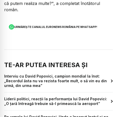
că putem realiza multe?", a completat înotătorul
român.
URMĂREȘTE CANALUL EURONEWS ROMÂNIA PE WHATSAPP!
TE-AR PUTEA INTERESA ȘI
Interviu cu David Popovici, campion mondial la înot:
„Recordul ăsta nu va rezista foarte mult, o să vin eu din
urmă, din urma mea”
Liderii politici, reacții la performanța lui David Popovici:
„O țară întreagă trebuie să-l primească la aeroport”
Pe urmele lui David Popovici. Unde a început înotul și pe