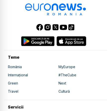
Teme
România
MyEurope
Internațional
#TheCube
Green
Next
Travel
Cultură
Servicii