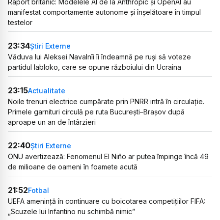
Raport britanic: Modelele AI de la Anthropic și OpenAI au
manifestat comportamente autonome și înșelătoare în timpul
testelor
23:34
Știri Externe
Văduva lui Aleksei Navalnîi îi îndeamnă pe ruși să voteze
partidul Iabloko, care se opune războiului din Ucraina
23:15
Actualitate
Noile trenuri electrice cumpărate prin PNRR intră în circulație.
Primele garnituri circulă pe ruta București–Brașov după
aproape un an de întârzieri
22:40
Știri Externe
ONU avertizează: Fenomenul El Niño ar putea împinge încă 49
de milioane de oameni în foamete acută
21:52
Fotbal
UEFA amenință în continuare cu boicotarea competițiilor FIFA:
„Scuzele lui Infantino nu schimbă nimic”