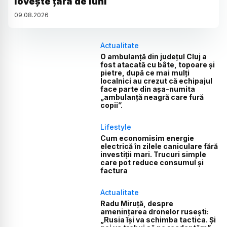
lovește țara de luni
09
.
08
.
2026
Actualitate
O ambulanță din județul Cluj a
fost atacată cu bâte, topoare și
pietre, după ce mai mulți
localnici au crezut că echipajul
face parte din așa-numita
„ambulanță neagră care fură
copii”.
Lifestyle
Cum economisim energie
electrică în zilele caniculare fără
investiții mari. Trucuri simple
care pot reduce consumul și
factura
Actualitate
Radu Miruță, despre
amenințarea dronelor rusești:
„Rusia își va schimba tactica. Și