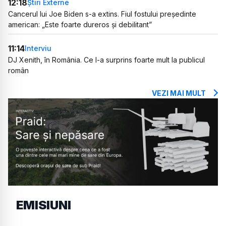
12:18
Știri Externe
Cancerul lui Joe Biden s-a extins. Fiul fostului președinte
american: „Este foarte dureros și debilitant”
11:14
Interviu
DJ Xenith, în România. Ce l-a surprins foarte mult la publicul
român
VEZI MAI MULT
EMISIUNI