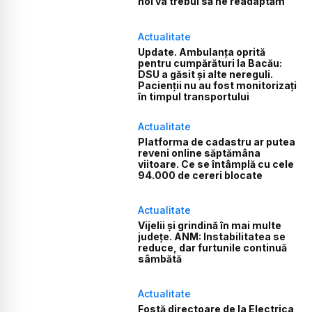
noi va trebui să ne readaptăm”
Actualitate
Update. Ambulanța oprită
pentru cumpărături la Bacău:
DSU a găsit și alte nereguli.
Pacienții nu au fost monitorizați
în timpul transportului
Actualitate
Platforma de cadastru ar putea
reveni online săptămâna
viitoare. Ce se întâmplă cu cele
94.000 de cereri blocate
Actualitate
Vijelii și grindină în mai multe
județe. ANM: Instabilitatea se
reduce, dar furtunile continuă
sâmbătă
Actualitate
Fostă directoare de la Electrica