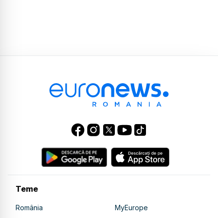
Teme
România
MyEurope