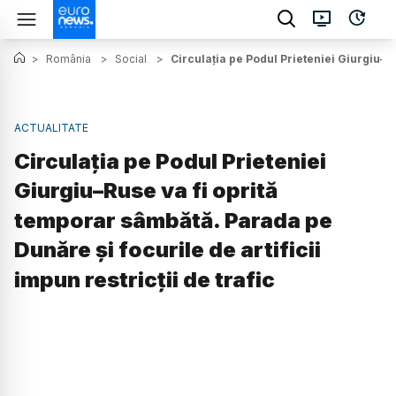
>
România
>
Social
>
Circulația pe Podul Prieteniei Giurgiu–Ru
ACTUALITATE
Circulația pe Podul Prieteniei
Giurgiu–Ruse va fi oprită
temporar sâmbătă. Parada pe
Dunăre și focurile de artificii
impun restricții de trafic