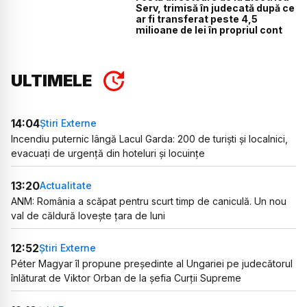
Serv, trimisă în judecată după ce
ar fi transferat peste 4,5
milioane de lei în propriul cont
ULTIMELE
14:04
Știri Externe
Incendiu puternic lângă Lacul Garda: 200 de turiști și localnici,
evacuați de urgență din hoteluri și locuințe
13:20
Actualitate
ANM: România a scăpat pentru scurt timp de caniculă. Un nou
val de căldură lovește țara de luni
12:52
Știri Externe
Péter Magyar îl propune președinte al Ungariei pe judecătorul
înlăturat de Viktor Orban de la șefia Curții Supreme