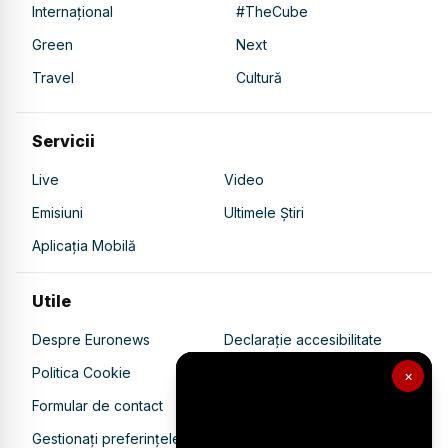
Internațional
#TheCube
Green
Next
Travel
Cultură
Servicii
Live
Video
Emisiuni
Ultimele Știri
Aplicația Mobilă
Utile
Despre Euronews
Declarație accesibilitate
Politica Cookie
Politica de confidențialitate
×
Formular de contact
Transparență în utilizarea AI
Gestionați preferințele