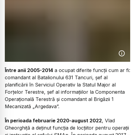
Între anii 2005-2014
a ocupat diferite funcţii cum ar fi:
comandant al Batalionului 631 Tancuri, şef al
planificării în Serviciul Operativ la Statul Major al
Forţelor Terestre, şef al informaţiilor la Componenta
Operaţională Terestră şi comandant al Brigăzii 1
Mecanizată „Argedava”.
În perioada februarie 2020-august 2022
, Vlad
Gheorghiță a deţinut funcţia de locţiitor pentru operaţii
şi instrucţie al şefului SMAp. În perioada august 2017 –