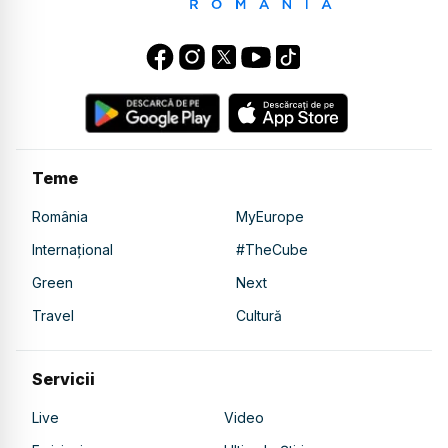
Teme
România
MyEurope
Internațional
#TheCube
Green
Next
Travel
Cultură
Servicii
Live
Video