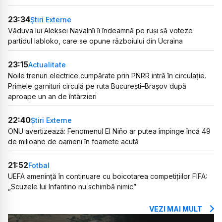
23:34
Știri Externe
Văduva lui Aleksei Navalnîi îi îndeamnă pe ruși să voteze
partidul Iabloko, care se opune războiului din Ucraina
23:15
Actualitate
Noile trenuri electrice cumpărate prin PNRR intră în circulație.
Primele garnituri circulă pe ruta București–Brașov după
aproape un an de întârzieri
22:40
Știri Externe
ONU avertizează: Fenomenul El Niño ar putea împinge încă 49
de milioane de oameni în foamete acută
21:52
Fotbal
UEFA amenință în continuare cu boicotarea competițiilor FIFA:
„Scuzele lui Infantino nu schimbă nimic”
VEZI MAI MULT