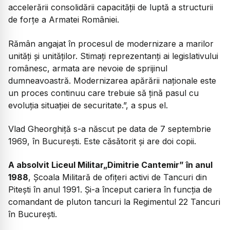
accelerării consolidării capacității de luptă a structurii
de forțe a Armatei României.
Rămân angajat în procesul de modernizare a marilor
unități și unităților. Stimați reprezentanți ai legislativului
românesc, armata are nevoie de sprijinul
dumneavoastră. Modernizarea apărării naționale este
un proces continuu care trebuie să țină pasul cu
evoluția situației de securitate.”, a spus el.
Vlad Gheorghiță s-a născut pe data de 7 septembrie
1969, în Bucureşti. Este căsătorit şi are doi copii.
A absolvit Liceul Militar„Dimitrie Cantemir” în anul
1988
, Şcoala Militară de ofiţeri activi de Tancuri din
Piteşti în anul 1991. Și-a început cariera în funcţia de
comandant de pluton tancuri la Regimentul 22 Tancuri
în Bucureşti.