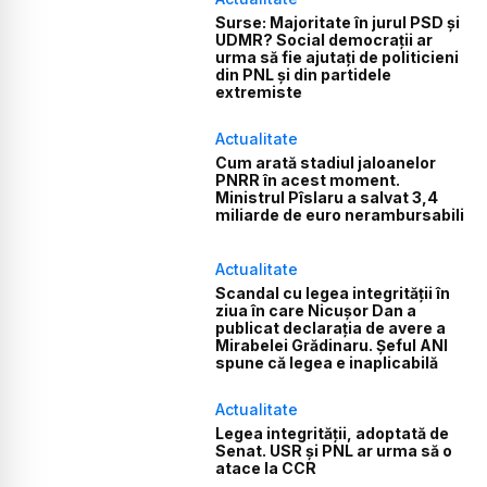
Surse: Majoritate în jurul PSD și
UDMR? Social democrații ar
urma să fie ajutați de politicieni
din PNL și din partidele
extremiste
Actualitate
Cum arată stadiul jaloanelor
PNRR în acest moment.
Ministrul Pîslaru a salvat 3,4
miliarde de euro nerambursabili
Actualitate
Scandal cu legea integrității în
ziua în care Nicușor Dan a
publicat declarația de avere a
Mirabelei Grădinaru. Șeful ANI
spune că legea e inaplicabilă
Actualitate
Legea integrității, adoptată de
Senat. USR și PNL ar urma să o
atace la CCR