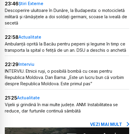
23:46
Știri Externe
Descoperire uluitoare în Dunăre, la Budapesta: o motocicletă
militară și rămășițele a doi soldați germani, scoase la iveală de
secetă
22:58
Actualitate
Ambulanță oprită la Bacău pentru pepeni și legume în timp ce
transporta la spital o fetiță de un an. DSU a deschis o anchetă
22:29
Interviu
INTERVIU. Etnicii ruși, o posibilă bombă cu ceas pentru
Republica Moldova. Dan Barna: „Este un lucru bun că vorbim
despre Republica Moldova. Este primul pas”
21:25
Actualitate
Vijelii și grindină în mai multe județe. ANM: Instabilitatea se
reduce, dar furtunile continuă sâmbătă
VEZI MAI MULT