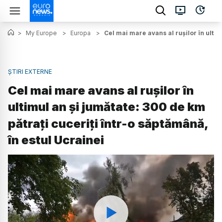
>
My Europe
>
Europa
>
Cel mai mare avans al rușilor în ultim
ȘTIRI EXTERNE
Cel mai mare avans al rușilor în
ultimul an și jumătate: 300 de km
pătrați cuceriți într-o săptămână,
în estul Ucrainei