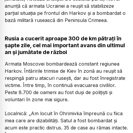
anunță că armata Ucrainei a reușit să stabilizeze
parțial situația pe frontul din Harkov și a bombardat o
bază militară rusească din Peninsula Crimeea.
Rusia a cucerit aproape 300 de km pătrați în
șapte zile, cel mai important avans din ultimul
an și jumătate de război
Armata Moscovei bombardează constant regiunea
Harkov. Întăririle trimise de Kiev în zonă au reușit să
respingă patru atacuri rusești, dar au fost înregistrate
victime. Între timp, în continuă evacuarea civililor.
Peste 8.700 de oameni au fost duși de polițiști și
voluntari în zone mai sigure.
Localnică:
„Am locuit în Ohrimivka împreună cu fiica
mea care are dizabilități. Satul a fost bombardat și
acum este practic distrus. 35 de case au rămas intacte.