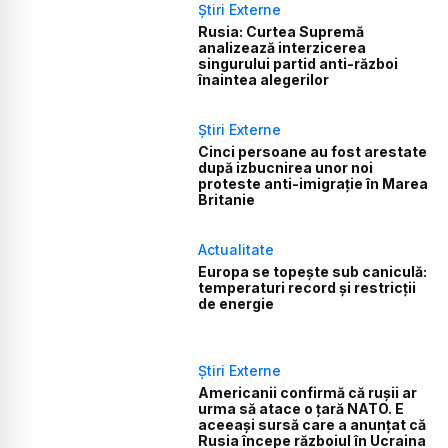
Știri Externe
Rusia: Curtea Supremă
analizează interzicerea
singurului partid anti-război
înaintea alegerilor
Știri Externe
Cinci persoane au fost arestate
după izbucnirea unor noi
proteste anti-imigrație în Marea
Britanie
Actualitate
Europa se topește sub caniculă:
temperaturi record și restricții
de energie
Știri Externe
Americanii confirmă că rușii ar
urma să atace o țară NATO. E
aceeași sursă care a anunțat că
Rusia începe războiul în Ucraina