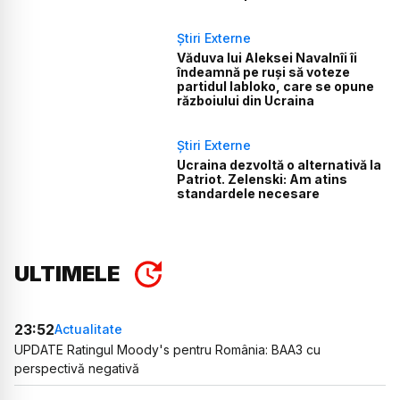
Știri Externe
Văduva lui Aleksei Navalnîi îi
îndeamnă pe ruși să voteze
partidul Iabloko, care se opune
războiului din Ucraina
Știri Externe
Ucraina dezvoltă o alternativă la
Patriot. Zelenski: Am atins
standardele necesare
ULTIMELE
23:52
Actualitate
UPDATE Ratingul Moody's pentru România: BAA3 cu
perspectivă negativă