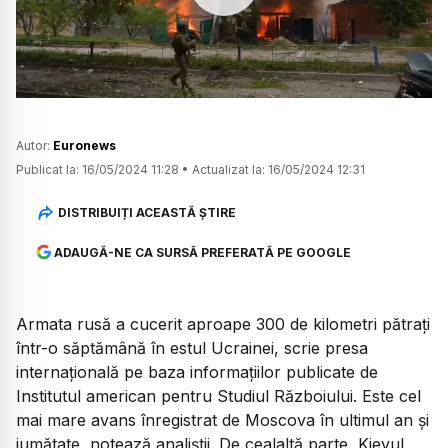
Watch
Autor:
Euronews
Publicat la:
16/05/2024 11:28
•
Actualizat la:
16/05/2024 12:31
DISTRIBUIȚI ACEASTĂ ȘTIRE
ADAUGĂ-NE CA SURSĂ PREFERATĂ PE GOOGLE
Armata rusă a cucerit aproape 300 de kilometri pătrați
într-o săptămână în estul Ucrainei, scrie presa
internațională pe baza informațiilor publicate de
Institutul american pentru Studiul Războiului. Este cel
mai mare avans înregistrat de Moscova în ultimul an și
jumătate, notează analiștii. De cealaltă parte, Kievul