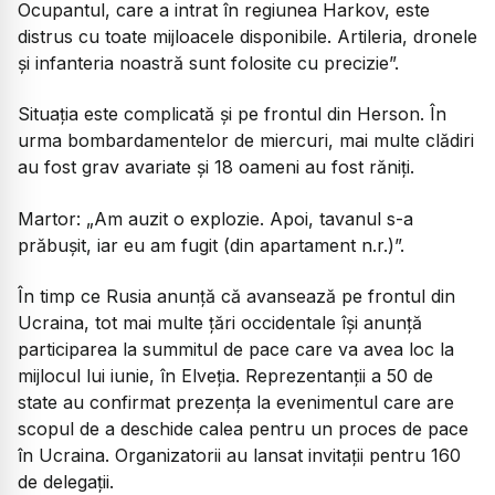
Ocupantul, care a intrat în regiunea Harkov, este
distrus cu toate mijloacele disponibile. Artileria, dronele
și infanteria noastră sunt folosite cu precizie”.
Situația este complicată și pe frontul din Herson. În
urma bombardamentelor de miercuri, mai multe clădiri
au fost grav avariate și 18 oameni au fost răniți.
Martor:
„Am auzit o explozie. Apoi, tavanul s-a
prăbușit, iar eu am fugit (din apartament n.r.)”.
În timp ce Rusia anunță că avansează pe frontul din
Ucraina, tot mai multe țări occidentale își anunță
participarea la summitul de pace care va avea loc la
mijlocul lui iunie, în Elveția. Reprezentanții a 50 de
state au confirmat prezența la evenimentul care are
scopul de a deschide calea pentru un proces de pace
în Ucraina. Organizatorii au lansat invitații pentru 160
de delegații.