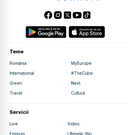
Teme
România
MyEurope
Internațional
#TheCube
Green
Next
Travel
Cultură
Servicii
Live
Video
Emisiuni
Ultimele Știri