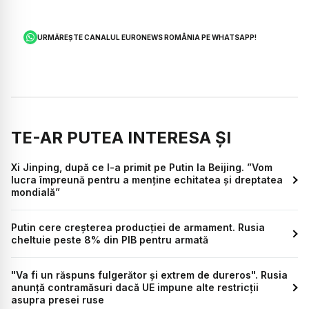
URMĂREȘTE CANALUL EURONEWS ROMÂNIA PE WHATSAPP!
TE-AR PUTEA INTERESA ȘI
Xi Jinping, după ce l-a primit pe Putin la Beijing. ”Vom
lucra împreună pentru a menține echitatea și dreptatea
mondială”
Putin cere creşterea producţiei de armament. Rusia
cheltuie peste 8% din PIB pentru armată
"Va fi un răspuns fulgerător și extrem de dureros". Rusia
anunță contramăsuri dacă UE impune alte restricții
asupra presei ruse