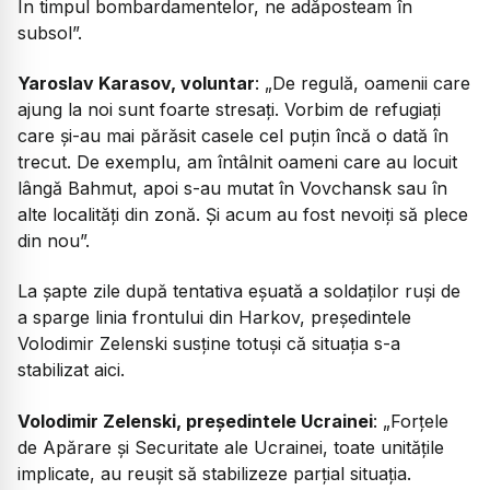
În timpul bombardamentelor, ne adăposteam în
subsol”.
Yaroslav Karasov, voluntar
: „De regulă, oamenii care
ajung la noi sunt foarte stresați. Vorbim de refugiați
care și-au mai părăsit casele cel puțin încă o dată în
trecut. De exemplu, am întâlnit oameni care au locuit
lângă Bahmut, apoi s-au mutat în Vovchansk sau în
alte localități din zonă. Și acum au fost nevoiți să plece
din nou”.
La șapte zile după tentativa eșuată a soldaților ruși de
a sparge linia frontului din Harkov, președintele
Volodimir Zelenski susține totuși că situația s-a
stabilizat aici.
Volodimir Zelenski, președintele Ucrainei
: „Forțele
de Apărare și Securitate ale Ucrainei, toate unitățile
implicate, au reușit să stabilizeze parțial situația.