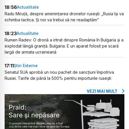
18:56
Actualitate
Radu Miruță, despre amenințarea dronelor rusești: „Rusia își va
schimba tactica. Și noi va trebui să ne readaptăm”
18:23
Actualitate
Rumen Radev: O dronă a intrat dinspre România în Bulgaria și a
explodat lângă graniță. Bulgaria: E un aparat folosit pe scară
largă de armata ucraineană
17:11
Știri Externe
Senatul SUA aprobă un nou pachet de sancțiuni împotriva
Rusiei. Tarife de până la 500% pentru importurile rusești
VEZI MAI MULT