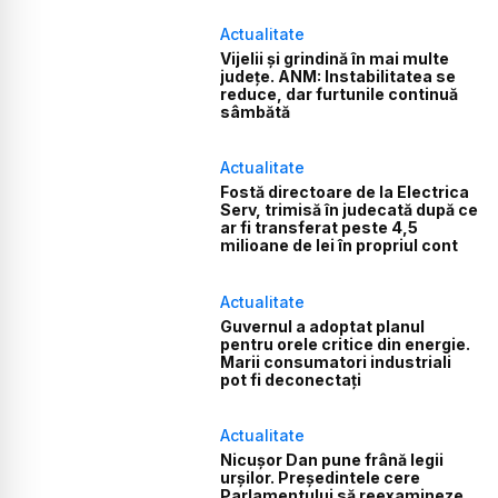
Actualitate
Vijelii și grindină în mai multe
județe. ANM: Instabilitatea se
reduce, dar furtunile continuă
sâmbătă
Actualitate
Fostă directoare de la Electrica
Serv, trimisă în judecată după ce
ar fi transferat peste 4,5
milioane de lei în propriul cont
Actualitate
Guvernul a adoptat planul
pentru orele critice din energie.
Marii consumatori industriali
pot fi deconectați
Actualitate
Nicușor Dan pune frână legii
urșilor. Președintele cere
Parlamentului să reexamineze