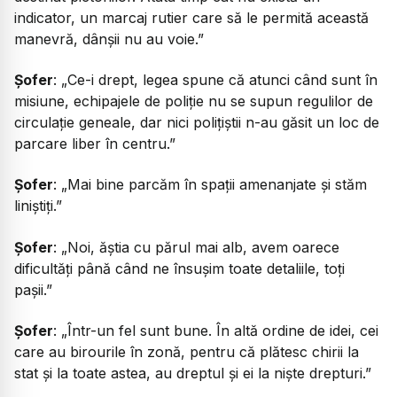
indicator, un marcaj rutier care să le permită această
manevră, dânșii nu au voie.”
Șofer
:
„Ce-i drept, legea spune că atunci când sunt în
misiune, echipajele de poliție nu se supun regulilor de
circulație geneale, dar nici polițiștii n-au găsit un loc de
parcare liber în centru.”
Șofer
:
„Mai bine parcăm în spații amenanjate și stăm
liniștiți.”
Șofer
:
„Noi, ăștia cu părul mai alb, avem oarece
dificultăți până când ne însușim toate detaliile, toți
pașii.”
Șofer
:
„Într-un fel sunt bune. În altă ordine de idei, cei
care au birourile în zonă, pentru că plătesc chirii la
stat și la toate astea, au dreptul și ei la niște drepturi.”