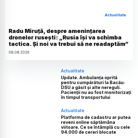
Actualitate
Radu Miruță, despre amenințarea
dronelor rusești: „Rusia își va schimba
tactica. Și noi va trebui să ne readaptăm”
08
.
08
.
2026
Actualitate
Update. Ambulanța oprită
pentru cumpărături la Bacău:
DSU a găsit și alte nereguli.
Pacienții nu au fost monitorizați
în timpul transportului
Actualitate
Platforma de cadastru ar putea
reveni online săptămâna
viitoare. Ce se întâmplă cu cele
94.000 de cereri blocate