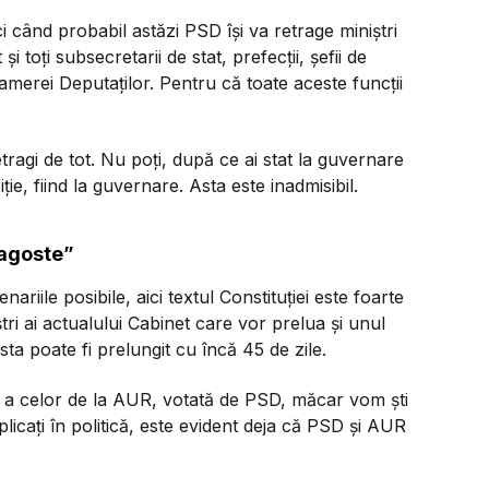
 când probabil astăzi PSD își va retrage miniștri
și toți subsecretarii de stat, prefecții, șefii de
 Camerei Deputaților. Pentru că toate aceste funcții
tragi de tot. Nu poți, după ce ai stat la guvernare
iție, fiind la guvernare. Asta este inadmisibil.
ragoste”
nariile posibile, aici textul Constituției este foarte
ștri ai actualului Cabinet care vor prelua și unul
sta poate fi prelungit cu încă 45 de zile.
 a celor de la AUR, votată de PSD, măcar vom ști
licați în politică, este evident deja că PSD și AUR