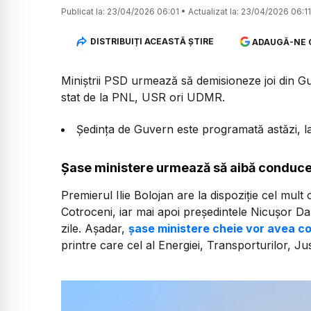
Publicat la:
23/04/2026 06:01
•
Actualizat la:
23/04/2026 06:11
DISTRIBUIȚI ACEASTĂ ȘTIRE
ADAUGĂ-NE 
Miniștrii PSD urmează să demisioneze joi din Guv
stat de la PNL, USR ori UDMR.
Ședința de Guvern este programată astăzi, 
Șase ministere urmează să aibă conduce
Premierul Ilie Bolojan are la dispoziție cel mult c
Cotroceni, iar mai apoi președintele Nicușor Dan
zile. Așadar,
șase ministere cheie vor avea c
printre care cel al Energiei, Transporturilor, Justi