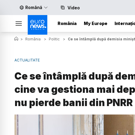
Română
Video
România
My Europe
Internați
>
România
>
Politic
>
Ce se întâmplă după demisia miniștr
ACTUALITATE
Ce se întâmplă după demi
cine va gestiona mai dep
nu pierde banii din PNRR