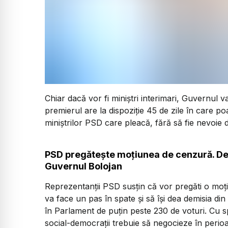
Chiar dacă vor fi miniștri interimari, Guvernul v
premierul are la dispoziție 45 de zile în care p
miniștrilor PSD care pleacă, fără să fie nevoie
PSD pregătește moțiunea de cenzură. De 
Guvernul Bolojan
Reprezentanții PSD susțin că vor pregăti o moți
va face un pas în spate și să își dea demisia d
în Parlament de puțin peste 230 de voturi. Cu s
social-democrații trebuie să negocieze în perioa