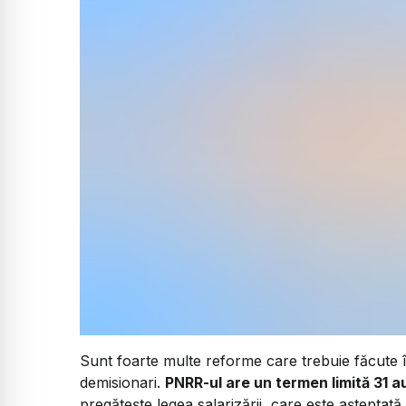
Sunt foarte multe reforme care trebuie făcute î
demisionari.
PNRR-ul are un termen limită 31 a
pregătește legea salarizării, care este așteptată 