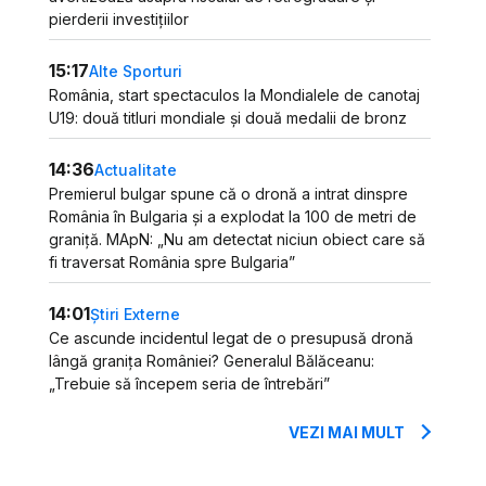
pierderii investițiilor
15:17
Alte Sporturi
România, start spectaculos la Mondialele de canotaj
U19: două titluri mondiale și două medalii de bronz
14:36
Actualitate
Premierul bulgar spune că o dronă a intrat dinspre
România în Bulgaria și a explodat la 100 de metri de
graniță. MApN: „Nu am detectat niciun obiect care să
fi traversat România spre Bulgaria”
14:01
Știri Externe
Ce ascunde incidentul legat de o presupusă dronă
lângă granița României? Generalul Bălăceanu:
„Trebuie să începem seria de întrebări”
VEZI MAI MULT