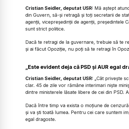
Cristian Seidler, deputat USR:
Mă aștept atunci
din Guvern, să-și retragă și toți secretarii de stat 
agenții, vicepreședinții de agenții, președintele
sunt strict politice.
Dacă te retragi de la guvernare, trebuie să te re
și ai făcut Opoziție, nu poți să te retragi în Opoz
„Este evident deja că PSD și AUR egal d
Cristian Seidler, deputat USR:
„Cât privește sce
clar. 45 de zile vor rămâne interimari niște mini
dintre ministerele lăsate libere de cei din PSD. A
Dacă între timp va exista o moțiune de cenzură
și va ști toată lumea. Pentru cei care suntem imp
egal dragoste.