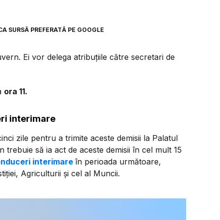
CA SURSĂ PREFERATĂ PE GOOGLE
ern. Ei vor delega atribuțiile către secretari de
la
ora 11.
ri interimare
inci zile pentru a trimite aceste demisii la Palatul
 trebuie să ia act de aceste demisii în cel mult 15
onduceri interimare
în perioada următoare,
ției, Agriculturii și cel al Muncii.