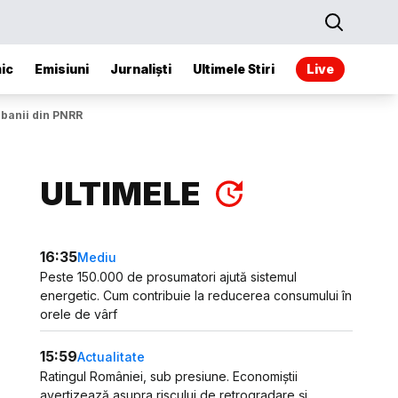
ic
Emisiuni
Jurnaliști
Ultimele Stiri
Live
 banii din PNRR
ULTIMELE
16:35
Mediu
Peste 150.000 de prosumatori ajută sistemul
energetic. Cum contribuie la reducerea consumului în
orele de vârf
15:59
Actualitate
Ratingul României, sub presiune. Economiștii
avertizează asupra riscului de retrogradare și