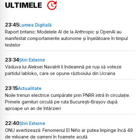
ULTIMELE
23:45
Lumea Digitală
Raport britanic: Modelele AI de la Anthropic și OpenAI au
manifestat comportamente autonome și înșelătoare în timpul
testelor
23:34
Știri Externe
Văduva lui Aleksei Navalnîi îi îndeamnă pe ruși să voteze
partidul Iabloko, care se opune războiului din Ucraina
23:15
Actualitate
Noile trenuri electrice cumpărate prin PNRR intră în circulație.
Primele garnituri circulă pe ruta București–Brașov după
aproape un an de întârzieri
22:40
Știri Externe
ONU avertizează: Fenomenul El Niño ar putea împinge încă 49
de milioane de oameni în foamete acută