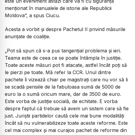
este un eveniment astăzi care va fi cu siguranță
menționat în manualele de istorie ale Republicii
Moldova”, a spus Ciucu.
Acesta a vorbit și despre Pachetul II privind măsurile
anunțate de coaliție.
„Pot să spun că s-a pus tangențial problema și ieri.
Teama este de ceea ce se poate întâmpla în justiție.
Toate aceste măsuri pot fi atacate, astfel încât poți să
le pierzi pe toate. Mă refer la CCR. Unul dintre
pachete îi vizează chiar pe magistrați care nu vor să li
se scadă pensiile de la fabuloasa sumă de 5000 de
euro la o sumă oricum mare, dar de 3500 de euro.
Este vorba de justiție socială, de echitate. E vorba
despre faptul că trebuie să avem un sistem care să fie
just. Juriștii partidelor caută cele mai bune modalități
încât să nu vulnerabilizeze toate aceste reforme. Este
cel mai complex și mai curajos pachet de reforme din