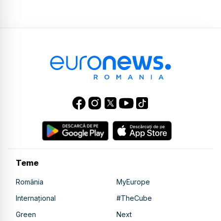
Teme
România
MyEurope
Internațional
#TheCube
Green
Next