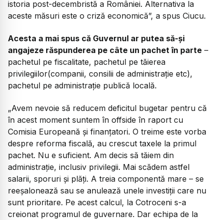
istoria post-decembristă a României. Alternativa la
aceste măsuri este o criză economică”, a spus Ciucu.
Acesta a mai spus că Guvernul ar putea să-și
angajeze răspunderea pe câte un pachet în parte
–
pachetul pe fiscalitate, pachetul pe tăierea
privilegiilor(companii, consilii de administrație etc),
pachetul pe administrație publică locală.
„Avem nevoie să reducem deficitul bugetar pentru că
în acest moment suntem în offside în raport cu
Comisia Europeană și finanțatori. O treime este vorba
despre reforma fiscală, au crescut taxele la primul
pachet. Nu e suficient. Am decis să tăiem din
administrație, inclusiv privilegii. Mai scădem astfel
salarii, sporuri și plăți. A treia componentă mare – se
reeșalonează sau se anulează unele investiții care nu
sunt prioritare. Pe acest calcul, la Cotroceni s-a
creionat programul de guvernare. Dar echipa de la