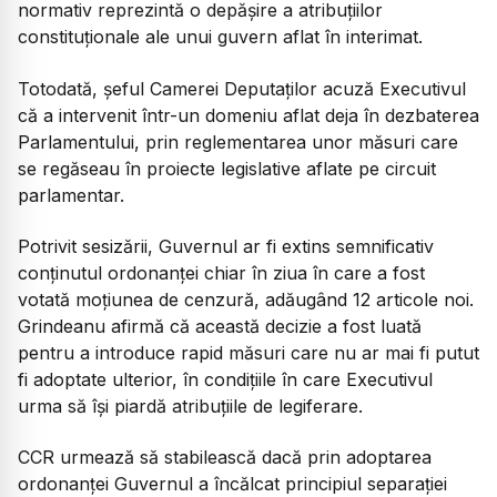
normativ reprezintă o depășire a atribuțiilor
constituționale ale unui guvern aflat în interimat.
Totodată, șeful Camerei Deputaților acuză Executivul
că a intervenit într-un domeniu aflat deja în dezbaterea
Parlamentului, prin reglementarea unor măsuri care
se regăseau în proiecte legislative aflate pe circuit
parlamentar.
Potrivit sesizării, Guvernul ar fi extins semnificativ
conținutul ordonanței chiar în ziua în care a fost
votată moțiunea de cenzură, adăugând 12 articole noi.
Grindeanu afirmă că această decizie a fost luată
pentru a introduce rapid măsuri care nu ar mai fi putut
fi adoptate ulterior, în condițiile în care Executivul
urma să își piardă atribuțiile de legiferare.
CCR urmează să stabilească dacă prin adoptarea
ordonanței Guvernul a încălcat principiul separației