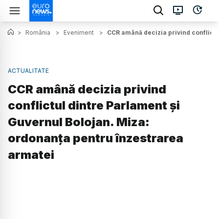
>
România
>
Eveniment
>
CCR amână decizia privind conflictu
ACTUALITATE
CCR amână decizia privind
conflictul dintre Parlament și
Guvernul Bolojan. Miza:
ordonanța pentru înzestrarea
armatei