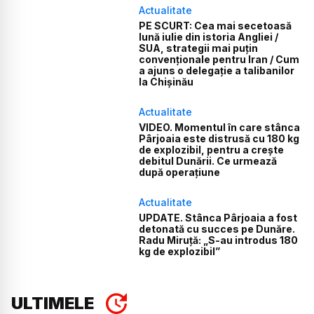
Actualitate
PE SCURT: Cea mai secetoasă
lună iulie din istoria Angliei /
SUA, strategii mai puțin
convenționale pentru Iran / Cum
a ajuns o delegație a talibanilor
la Chișinău
Actualitate
VIDEO. Momentul în care stânca
Pârjoaia este distrusă cu 180 kg
de explozibil, pentru a crește
debitul Dunării. Ce urmează
după operațiune
Actualitate
UPDATE. Stânca Pârjoaia a fost
detonată cu succes pe Dunăre.
Radu Miruță: „S-au introdus 180
kg de explozibil”
ULTIMELE