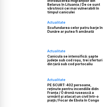
introducerea migranților din
Belarus în Lituania / De ce sunt
vârstnicii cei mai vulnerabili în
timpul caniculei
Actualitate
Scufundarea celor patru barje în
Dunăre ar putea fi amânată
Actualitate
Canicula se intensifică: șapte
județe sub cod roșu, trei sferturi
din țară sub cod portocaliu
Actualitate
PE SCURT: 402 persoane,
reținute pentru incendiile didn
Franța / O dronă rusească a
urmărit și atacat un civil într-o
piață / Focar de Ebola în Congo