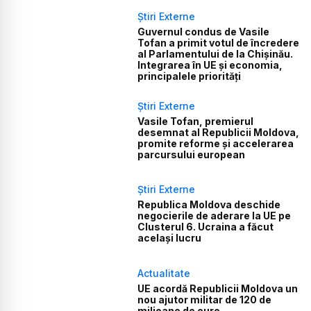
Știri Externe
Guvernul condus de Vasile
Tofan a primit votul de încredere
al Parlamentului de la Chișinău.
Integrarea în UE și economia,
principalele priorități
Știri Externe
Vasile Tofan, premierul
desemnat al Republicii Moldova,
promite reforme și accelerarea
parcursului european
Știri Externe
Republica Moldova deschide
negocierile de aderare la UE pe
Clusterul 6. Ucraina a făcut
același lucru
Actualitate
UE acordă Republicii Moldova un
nou ajutor militar de 120 de
milioane de euro