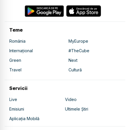
Teme
România
MyEurope
Internațional
#TheCube
Green
Next
Travel
Cultură
Servicii
Live
Video
Emisiuni
Ultimele Știri
Aplicația Mobilă