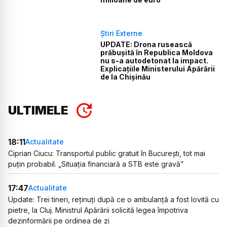
Știri Externe
UPDATE: Drona rusească
prăbușită în Republica Moldova
nu s-a autodetonat la impact.
Explicațiile Ministerului Apărării
de la Chișinău
ULTIMELE
18:11
Actualitate
Ciprian Ciucu: Transportul public gratuit în București, tot mai
puțin probabil. „Situația financiară a STB este gravă”
17:47
Actualitate
Update: Trei tineri, reținuți după ce o ambulanță a fost lovită cu
pietre, la Cluj. Ministrul Apărării solicită legea împotriva
dezinformării pe ordinea de zi