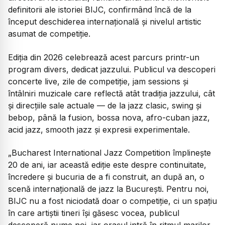
definitorii ale istoriei BIJC, confirmând încă de la
început deschiderea internațională și nivelul artistic
asumat de competiție.
Ediția din 2026 celebrează acest parcurs printr-un
program divers, dedicat jazzului. Publicul va descoperi
concerte live, zile de competiție, jam sessions și
întâlniri muzicale care reflectă atât tradiția jazzului, cât
și direcțiile sale actuale — de la jazz clasic, swing și
bebop, până la fusion, bossa nova, afro-cuban jazz,
acid jazz, smooth jazz și expresii experimentale.
„Bucharest International Jazz Competition împlinește
20 de ani, iar această ediție este despre continuitate,
încredere și bucuria de a fi construit, an după an, o
scenă internațională de jazz la București. Pentru noi,
BIJC nu a fost niciodată doar o competiție, ci un spațiu
în care artiștii tineri își găsesc vocea, publicul
descoperă nume noi, iar orașul intră în ritmul marilor