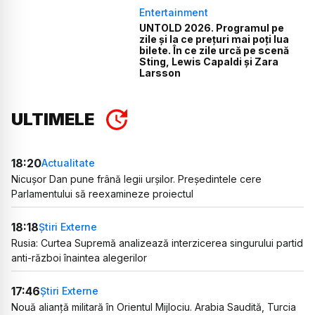
Entertainment
UNTOLD 2026. Programul pe
zile și la ce prețuri mai poți lua
bilete. În ce zile urcă pe scenă
Sting, Lewis Capaldi și Zara
Larsson
ULTIMELE
18:20
Actualitate
Nicușor Dan pune frână legii urșilor. Președintele cere
Parlamentului să reexamineze proiectul
18:18
Știri Externe
Rusia: Curtea Supremă analizează interzicerea singurului partid
anti-război înaintea alegerilor
17:46
Știri Externe
Nouă alianță militară în Orientul Mijlociu. Arabia Saudită, Turcia