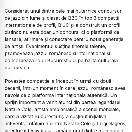
Considerat unul dintre cele mai puternice concursuri
de jazz din lume și clasat de BBC în top 3 competiții
internaționale de profil, BIJC și-a construit un profil
distinct: nu este doar un concurs, ci o platformă de
lansare, afirmare și conectare pentru noua generație
de artiști. Evenimentul susține tinerele talente,
promovează jazzul românesc și internațional și
consolidează rolul Bucureștiului pe harta culturală
europeană.
Povestea competiției a început în urmă cu două
decenii, într-un moment în care jazzul românesc avea
nevoie de o platformă internațională autentică. Un
sprijin important a venit atunci din partea legendarei
Natalie Cole, artistă emblematică a scenei mondiale,
care a vizitat Bucureștiul și a susținut inițiativa
jmEvents. Întâlnirea dintre Natalie Cole și Luigi Gageos,
directorul festivalului, rămâne unul dintre momentele