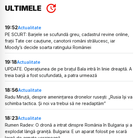
ULTIMELE
19:52
Actualitate
PE SCURT: Barjele se scufundă greu, cadastrul revine online,
frații Tate cer cauțiune, canotorii români strălucesc, iar
Moody’s decide soarta ratingului României
19:18
Actualitate
UPDATE. Operațiunea de pe brațul Bala intră în linie dreaptă. A
treia barjă a fost scufundată, a patra urmează
18:56
Actualitate
Radu Miruță, despre amenințarea dronelor rusești: „Rusia își va
schimba tactica. Și noi va trebui să ne readaptăm”
18:23
Actualitate
Rumen Radev: O dronă a intrat dinspre România în Bulgaria și a
explodat lângă graniță. Bulgaria: E un aparat folosit pe scară
largă de armata ucraineană