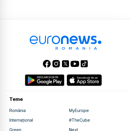
Teme
România
MyEurope
Internațional
#TheCube
Green
Next