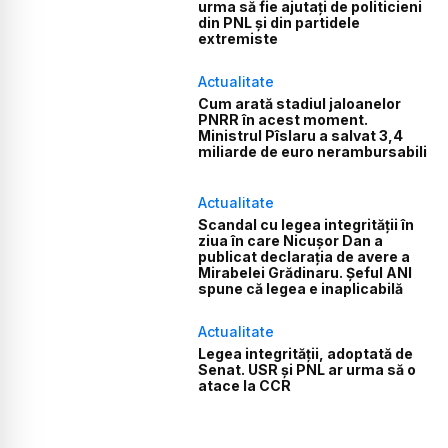
urma să fie ajutați de politicieni
din PNL și din partidele
extremiste
Actualitate
Cum arată stadiul jaloanelor
PNRR în acest moment.
Ministrul Pîslaru a salvat 3,4
miliarde de euro nerambursabili
Actualitate
Scandal cu legea integrității în
ziua în care Nicușor Dan a
publicat declarația de avere a
Mirabelei Grădinaru. Șeful ANI
spune că legea e inaplicabilă
Actualitate
Legea integrității, adoptată de
Senat. USR și PNL ar urma să o
atace la CCR