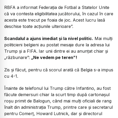
RBFA a informat Federația de Fotbal a Statelor Unite
că va contesta eligibilitatea jucătorului, în cazul în care
acesta este trecut pe foaia de joc. Acest lucru lasă
deschise toate acțiunile ulterioare”.
Scandalul a ajuns imediat și la nivel politic.
Mai mulți
politicieni belgieni au postat mesaje dure la adresa lui
Trump și a FIFA. Iar unii dintre ei au anunțat chiar și
„răzbunare”:
„Ne vedem pe teren”!
Zis și făcut, pentru că scorul arată că Belgia s-a impus
cu 4-1.
Înainte de telefonul lui Trump către Infantino, au fost
făcute demersuri chiar la scurt timp după cartonașul
roșu primit de Balogun, când mai mulți oficiali de rang
înalt din administrația Trump, printre care și secretarul
pentru Comerț, Howard Lutnick, dar și directorul