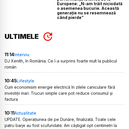
Europene: „N-am trăit niciodată
o asemenea bucurie. Această
generație nu se resemnează
când pierde”
ULTIMELE
11:14
Interviu
DJ Xenith, în România. Ce l-a surprins foarte mult la publicul
român
10:45
Lifestyle
Cum economisim energie electrică în zilele caniculare fără
investiții mari. Trucuri simple care pot reduce consumul și
factura
10:11
Actualitate
UPDATE. Operațiunea de pe Dunăre, finalizată. Toate cele
patru barje au fost scufundate: Am câștigat opt centimetri la