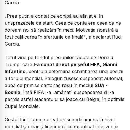
Garcia.
„Prea puţin a contat ce echipă au aliniat ei în
unsprezecele de start. Ceea ce conta era ceea ce ne
doream noi să realizăm în meci. Motivaţia noastră a
fost calificarea în sferturile de finală"
, a declarat Rudi
Garcia.
Totul vine pe fondul presiunilor făcute de Donald
Trump, care
l-a sunat direct pe șeful FIFA, Gianni
Infantino
, pentru a determina schimbarea unei decizii
a forului mondial. Balogun fusese suspendat automat,
după ce primise cartonaș roșu în meciul
SUA -
Bosnia
, însă FIFA i-a „amânat” suspendarea și i-a
permis astfel atacantului să joace cu Belgia, în optimile
Cupei Mondiale.
Gestul lui Trump a creat un scandal imens la nivel
mondial și chiar și liderii politici au criticat intervenția