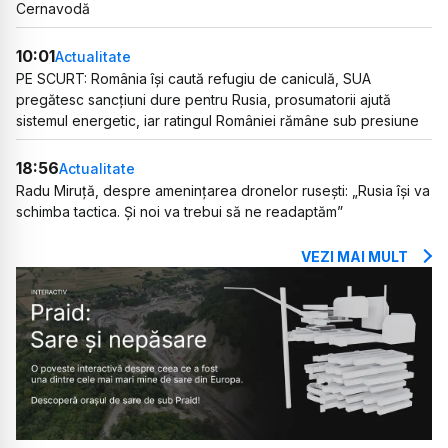
Cernavodă
10:01
Actualitate
PE SCURT: România își caută refugiu de caniculă, SUA
pregătesc sancțiuni dure pentru Rusia, prosumatorii ajută
sistemul energetic, iar ratingul României rămâne sub presiune
18:56
Actualitate
Radu Miruță, despre amenințarea dronelor rusești: „Rusia își va
schimba tactica. Și noi va trebui să ne readaptăm”
VEZI MAI MULT