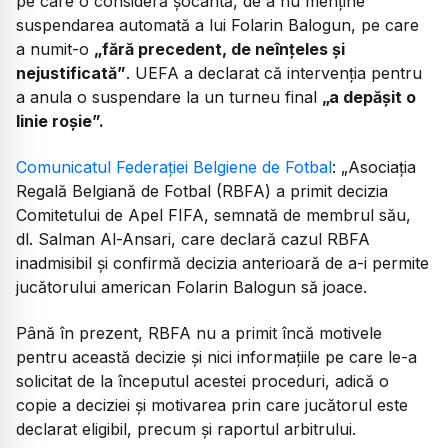
pe care o consideră șocantă, de a nu menține
suspendarea automată a lui Folarin Balogun, pe care
a numit-o
„fără precedent, de neînțeles și
nejustificată”
. UEFA a declarat că intervenția pentru
a anula o suspendare la un turneu final
„a depășit o
linie roșie”.
Comunicatul Federației Belgiene de Fotbal
:
„Asociația
Regală Belgiană de Fotbal (RBFA) a primit decizia
Comitetului de Apel FIFA, semnată de membrul său,
dl. Salman Al-Ansari, care declară cazul RBFA
inadmisibil și confirmă decizia anterioară de a-i permite
jucătorului american Folarin Balogun să joace.
Până în prezent, RBFA nu a primit încă motivele
pentru această decizie și nici informațiile pe care le-a
solicitat de la începutul acestei proceduri, adică o
copie a deciziei și motivarea prin care jucătorul este
declarat eligibil, precum și raportul arbitrului.