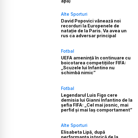
apă)
Alte Sporturi
David Popovici vânează noi
recorduri la Europenele de
natație de la Paris. Va avea un
rus ca adversar principal
Fotbal
UEFA amenință în continuare cu
boicotarea competițiilor FIFA:
„Scuzele lui Infantino nu
schimbă nimic”
Fotbal
Legendarul Luis Figo cere
demisia lui Gianni Infantino de la
șefia FIFA: „Cel mai josnic, mai
perfid și mai laș comportament”
Alte Sporturi
Elisabeta Lipă, după
performanța istorică de la