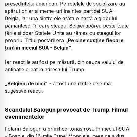
președintelui american. Pe rețelele de socializare au
apărut chiar și meme-uri înaintea partidei SUA -
Belgia, iar una dintre ele arăta o hartă a globului
pământesc, în care steagul Belgiei apărea peste toate
țările și doar Statele Unite au rămas cu steagul lor
propriu. Titlul postării era
„Pe cine susține fiecare
țară în meciul SUA - Belgia”
.
Iar reacțiile au fost pe măsură, din cauza valului de
antipatie creat la adresa lui Trump
„Belgieni de mici”
- a fost una dintre cele mai
sugestive reacții.
Scandalul Balogun provocat de Trump. Filmul
evenimentelor
Folarin Balogun a primit cartonaș roșu în meciul SUA
- Bosnia, din 16-mile Cupei Mondiale, ceea ce a dus