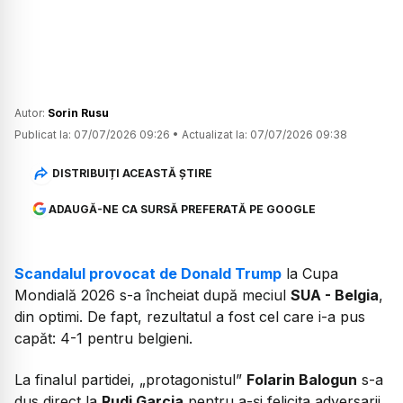
Autor:
Sorin Rusu
Publicat la:
07/07/2026 09:26
•
Actualizat la:
07/07/2026 09:38
DISTRIBUIȚI ACEASTĂ ȘTIRE
ADAUGĂ-NE CA SURSĂ PREFERATĂ PE GOOGLE
Scandalul provocat de Donald Trump
la Cupa
Mondială 2026 s-a încheiat după meciul
SUA - Belgia
,
din optimi. De fapt, rezultatul a fost cel care i-a pus
capăt: 4-1 pentru belgieni.
La finalul partidei, „protagonistul”
Folarin Balogun
s-a
dus direct la
Rudi Garcia
pentru a-și felicita adversarii.