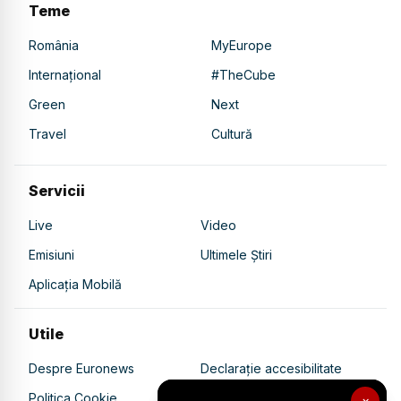
Teme
România
MyEurope
Internațional
#TheCube
Green
Next
Travel
Cultură
Servicii
Live
Video
Emisiuni
Ultimele Știri
Aplicația Mobilă
Utile
Despre Euronews
Declarație accesibilitate
Politica Cookie
Politica de confidențialitate
×