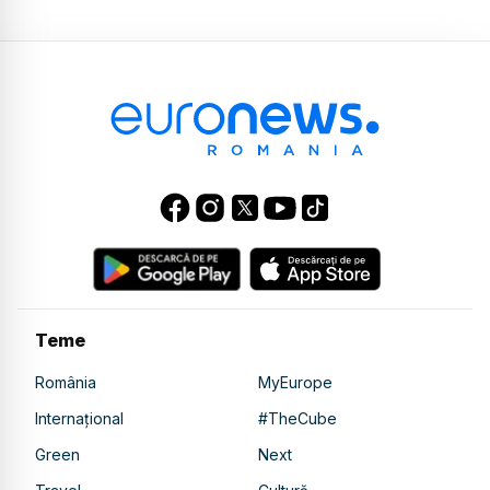
Teme
România
MyEurope
Internațional
#TheCube
Green
Next