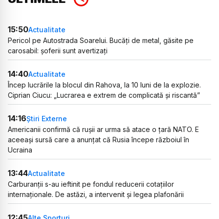
15:50
Actualitate
Pericol pe Autostrada Soarelui. Bucăți de metal, găsite pe
carosabil: șoferii sunt avertizați
14:40
Actualitate
Încep lucrările la blocul din Rahova, la 10 luni de la explozie.
Ciprian Ciucu: „Lucrarea e extrem de complicată și riscantă”
14:16
Știri Externe
Americanii confirmă că rușii ar urma să atace o țară NATO. E
aceeași sursă care a anunțat că Rusia începe războiul în
Ucraina
13:44
Actualitate
Carburanții s-au ieftinit pe fondul reducerii cotațiilor
internaționale. De astăzi, a intervenit și legea plafonării
12:45
Alte Sporturi