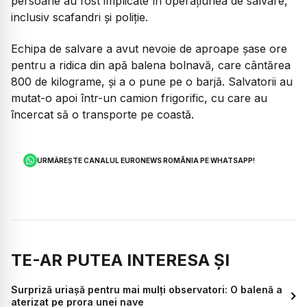
persoane au fost implicate în operațiunea de salvare,
inclusiv scafandri și poliție.
Echipa de salvare a avut nevoie de aproape șase ore
pentru a ridica din apă balena bolnavă, care cântărea
800 de kilograme, și a o pune pe o barjă. Salvatorii au
mutat-o apoi într-un camion frigorific, cu care au
încercat să o transporte pe coastă.
URMĂREȘTE CANALUL EURONEWS ROMÂNIA PE WHATSAPP!
TE-AR PUTEA INTERESA ȘI
Surpriză uriașă pentru mai mulți observatori: O balenă a
aterizat pe prora unei nave