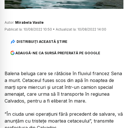
Autor:
Mirabela Vasile
Publicat la:
10/08/2022 10:50
•
Actualizat la:
10/08/2022 14:00
DISTRIBUIȚI ACEASTĂ ȘTIRE
ADAUGĂ-NE CA SURSĂ PREFERATĂ PE GOOGLE
Balena beluga care se rătăcise în fluviul francez Sena
a murit. Cetaceul fuses scos din apă în noaptea de
marți spre miercuri și urcat într-un camion special
amenajat, care urma să îl transporte în regiunea
Calvados, pentru a fi eliberat în mare.
”În ciuda unei operațiuni fără precedent de salvare, vă
anunțăm cu tristețe moartea cetaceului”, transmite
prefectura din Calvados.