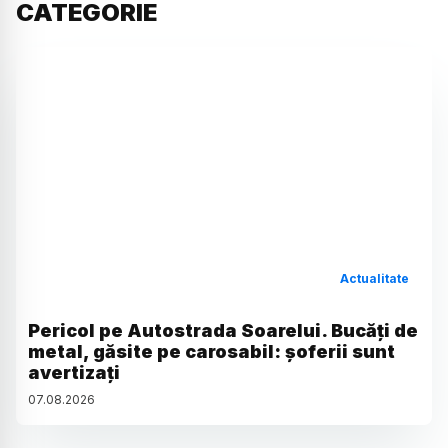
CATEGORIE
Actualitate
Pericol pe Autostrada Soarelui. Bucăți de
metal, găsite pe carosabil: șoferii sunt
avertizați
07
.
08
.
2026