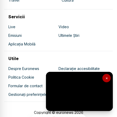
Travel
Cultură
Servicii
Live
Video
Emisiuni
Ultimele Știri
Aplicația Mobilă
Utile
Despre Euronews
Declarație accesibilitate
Politica Cookie
Politica de confidențialitate
×
Formular de contact
Transparență în utilizarea AI
Gestionați preferințele
Copyright © euronews
2026