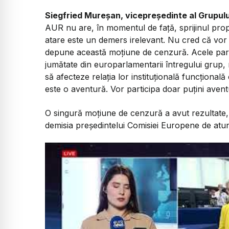
Siegfried Mureșan, vicepreședinte al Grupulu
AUR nu are, în momentul de față, sprijinul propr
atare este un demers irelevant. Nu cred că vo
depune această moțiune de cenzură. Acele part
jumătate din europarlamentarii întregului grup,
să afecteze relația lor instituțională funcțion
este o aventură. Vor participa doar puțini aventur
O singură moțiune de cenzură a avut rezultate, 
demisia președintelui Comisiei Europene de atun