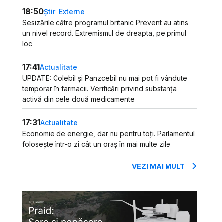
18:50
Știri Externe
Sesizările către programul britanic Prevent au atins
un nivel record. Extremismul de dreapta, pe primul
loc
17:41
Actualitate
UPDATE: Colebil și Panzcebil nu mai pot fi vândute
temporar în farmacii. Verificări privind substanța
activă din cele două medicamente
17:31
Actualitate
Economie de energie, dar nu pentru toți. Parlamentul
folosește într-o zi cât un oraș în mai multe zile
VEZI MAI MULT