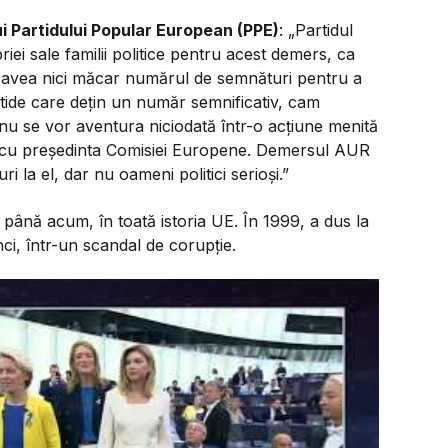
i Partidului Popular European (PPE)
: „Partidul
iei sale familii politice pentru acest demers, ca
r avea nici măcar numărul de semnături pentru a
ide care dețin un număr semnificativ, cam
 nu se vor aventura niciodată într-o acțiune menită
ală cu președinta Comisiei Europene. Demersul AUR
i la el, dar nu oameni politici serioși.”
până acum, în toată istoria UE. În 1999, a dus la
ci, într-un scandal de corupție.