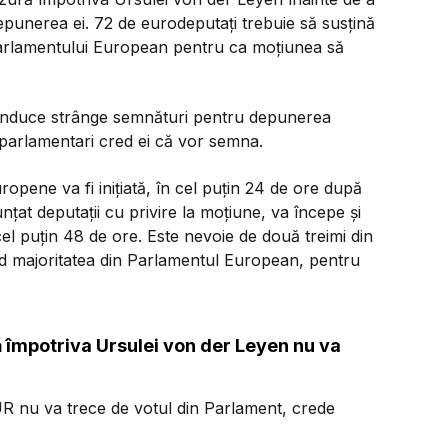
unerea ei. 72 de eurodeputați trebuie să susțină
 Parlamentului European pentru ca moțiunea să
 conduce strânge semnături pentru depunerea
roparlamentari cred ei că vor semna.
opene va fi inițiată, în cel puțin 24 de ore după
țat deputații cu privire la moțiune, va începe și
el puțin 48 de ore. Este nevoie de două treimi din
d majoritatea din Parlamentul European, pentru
împotriva Ursulei von der Leyen nu va
UR nu va trece de votul din Parlament, crede