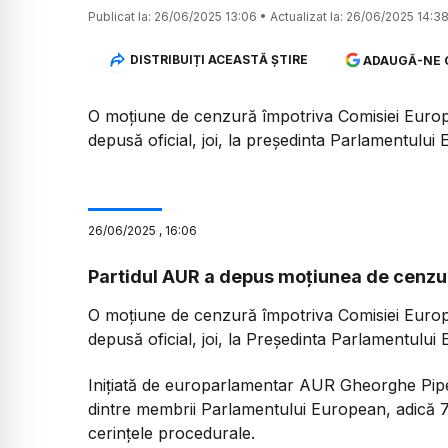
Publicat la:
26/06/2025 13:06
•
Actualizat la:
26/06/2025 14:3
DISTRIBUIȚI ACEASTĂ ȘTIRE
ADAUGĂ-NE 
O moțiune de cenzură împotriva Comisiei Euro
depusă oficial, joi, la președinta Parlamentul
26
/
06
/
2025
,
16:06
Partidul AUR a depus moțiunea de cenzu
O moțiune de cenzură împotriva Comisiei Euro
depusă oficial, joi, la Președinta Parlamentulu
Inițiată de europarlamentar AUR Gheorghe Pip
dintre membrii Parlamentului European, adică 7
cerințele procedurale.