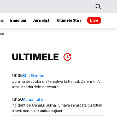
ic
Emisiuni
Jurnaliști
Ultimele Stiri
Live
yen
ULTIMELE
19:35
Știri Externe
Ucraina dezvoltă o alternativă la Patriot. Zelenski: Am
atins standardele necesare
18:50
Actualitate
Incident pe Canalul Sulina: O navă încărcată cu bitum
a lovit mai multe ambarcațiuni