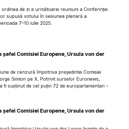
ordinea de zi a următoarei reuniuni a Conferinței
rior supusă votului în sesiunea plenară a
erioada 7–10 iulie 2025.
 șefei Comisiei Europene, Ursula von der
ne de cenzură împotriva președintei Comisiei
rge Simion pe X. Potrivit surselor Euronews,
a fi susținut de cel puțin 72 de europarlamentari –
 șefei Comisiei Europene, Ursula von der
ură împotriva Ursulei von der Leyen înainte de a