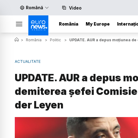
Română
Video
România
My Europe
Internați
>
România
>
Politic
>
UPDATE. AUR a depus moțiunea de c
ACTUALITATE
UPDATE. AUR a depus mo
demiterea șefei Comisie
der Leyen