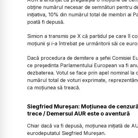
obține numărul necesar de semnături pentru dep
inițiativa, 10% din numărul total de membri ai
poată fi depusă.
Simion a transmis pe X că partidul pe care îl
moțiunii și i-a întrebat pe urmăritorii săi ce eu
Dacă procedura de demitere a șefei Comisiei Eur
ce președinta Parlamentului European va fi anun
dezbaterea. Votul se face prin apel nominal la c
numărul total de voturi exprimate, reprezentân
ca moțiunea să treacă.
Siegfried Mureșan: Moțiunea de cenzură 
trece / Demersul AUR este o aventură
Chiar dacă va fi depusă, moțiunea inițiată de A
eurodeputatul Siegfried Mureșan.