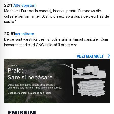
22:11
Alte Sporturi
Medaliații Europei la canotaj, interviu pentru Euronews din
culisele performanței: „Campion ești abia după ce treci linia de
sosire”
20:51
Actualitate
De ce sunt vârstnicii cei mai vulnerabili în timpul caniculei. Cum
încearcă medicii și ONG-urile să îi protejeze
VEZI MAI MULT
EMISIUNI