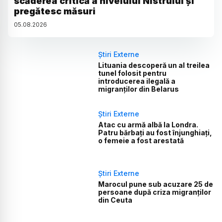
scăderea critică a nivelului Nistrului și
pregătesc măsuri
05
.
08
.
2026
Știri Externe
Lituania descoperă un al treilea
tunel folosit pentru
introducerea ilegală a
migranților din Belarus
Știri Externe
Atac cu armă albă la Londra.
Patru bărbați au fost înjunghiați,
o femeie a fost arestată
Știri Externe
Marocul pune sub acuzare 25 de
persoane după criza migranților
din Ceuta