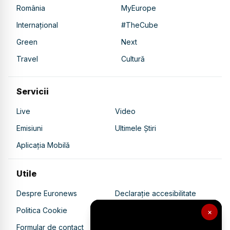
România
MyEurope
Internațional
#TheCube
Green
Next
Travel
Cultură
Servicii
Live
Video
Emisiuni
Ultimele Știri
Aplicația Mobilă
Utile
Despre Euronews
Declarație accesibilitate
Politica Cookie
Politica de confidențialitate
×
Formular de contact
Transparență în utilizarea AI