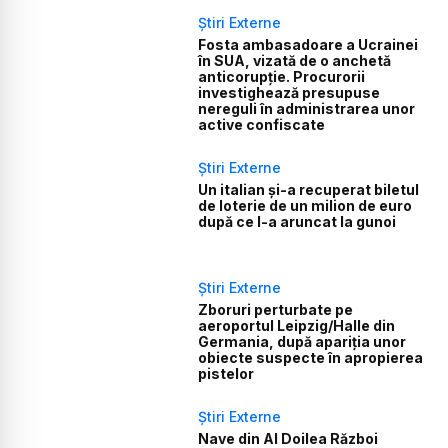
Știri Externe
Fosta ambasadoare a Ucrainei
în SUA, vizată de o anchetă
anticorupție. Procurorii
investighează presupuse
nereguli în administrarea unor
active confiscate
Știri Externe
Un italian și-a recuperat biletul
de loterie de un milion de euro
după ce l-a aruncat la gunoi
Știri Externe
Zboruri perturbate pe
aeroportul Leipzig/Halle din
Germania, după apariția unor
obiecte suspecte în apropierea
pistelor
Știri Externe
Nave din Al Doilea Război