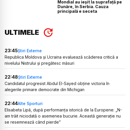
Mondial au ieșit la suprafață pe
Dunăre, în Serbia. Cauza
principală e seceta
ULTIMELE
23:45
Știri Externe
Republica Moldova și Ucraina evaluează scăderea critică a
nivelului Nistrului și pregătesc măsuri
22:48
Știri Externe
Candidatul progresist Abdul El-Sayed obține victoria în
alegerile primare democrate din Michigan
22:44
Alte Sporturi
Elisabeta Lipă, după performanța istorică de la Europene: „N-
am trăit niciodată o asemenea bucurie. Această generație nu
se resemnează când pierde”