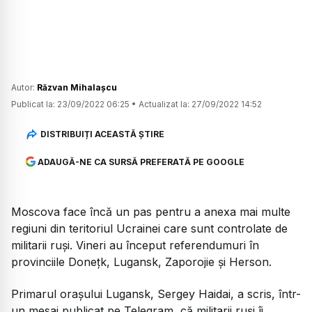
Autor:
Răzvan Mihalașcu
Publicat la:
23/09/2022 06:25
•
Actualizat la:
27/09/2022 14:52
DISTRIBUIȚI ACEASTĂ ȘTIRE
ADAUGĂ-NE CA SURSĂ PREFERATĂ PE GOOGLE
Moscova face încă un pas pentru a anexa mai multe
regiuni din teritoriul Ucrainei care sunt controlate de
militarii ruși. Vineri au început referendumuri în
provinciile Doneţk, Lugansk, Zaporojie şi Herson.
Primarul orașului Lugansk, Sergey Haidai, a scris, într-
un mesaj publicat pe Telegram, că militarii ruși îi