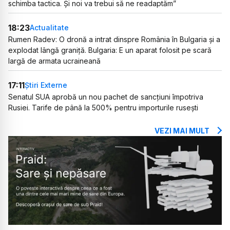
schimba tactica. Și noi va trebui să ne readaptăm”
18:23
Actualitate
Rumen Radev: O dronă a intrat dinspre România în Bulgaria și a
explodat lângă graniță. Bulgaria: E un aparat folosit pe scară
largă de armata ucraineană
17:11
Știri Externe
Senatul SUA aprobă un nou pachet de sancțiuni împotriva
Rusiei. Tarife de până la 500% pentru importurile rusești
VEZI MAI MULT