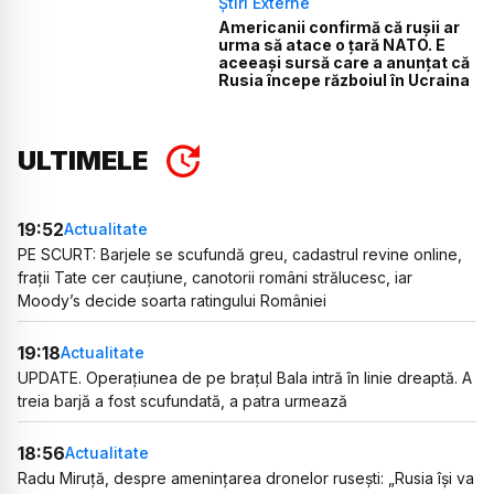
Știri Externe
Americanii confirmă că rușii ar
urma să atace o țară NATO. E
aceeași sursă care a anunțat că
Rusia începe războiul în Ucraina
ULTIMELE
19:52
Actualitate
PE SCURT: Barjele se scufundă greu, cadastrul revine online,
frații Tate cer cauțiune, canotorii români strălucesc, iar
Moody’s decide soarta ratingului României
19:18
Actualitate
UPDATE. Operațiunea de pe brațul Bala intră în linie dreaptă. A
treia barjă a fost scufundată, a patra urmează
18:56
Actualitate
Radu Miruță, despre amenințarea dronelor rusești: „Rusia își va