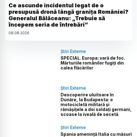
Ce ascunde incidentul legat de o
presupusă dronă lângă granița României?
Generalul Bălăceanu: „Trebuie să
începem seria de întrebări”
08
.
08
.
2026
Știri Externe
SPECIAL. Europa: vară de foc.
Mărturiile românilor fugiți din
calea flăcărilor
Știri Externe
Descoperire uluitoare în
Dunăre, la Budapesta: o
motocicletă militară și
rămășițele a doi soldați germani,
scoase la iveală de secetă
Știri Externe
Spania amenință Italia cu măsuri