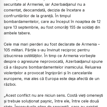
securitate al Armeniei, iar Azerbaidjanul nu a
comentat, deocamdată, decizia de încetare a
confruntărilor de la graniță. În timpul
bombardamentelor, care au început în noaptea de 12
spre 13 septembrie, au fost omorâți 155 de soldați din
ambele tabere.
Cele mai mari pierderi au fost declarate de Armenia –
105 militari. Părțile s-au învinuit reciproc pentru
izbucnirea ostilităților. În timp ce Armenia vorbește
despre o agresiune neprovocată, Azerbaidjanul spune
că a răspuns bombardamentelor inamicului. Reluarea
violențelor a provocat îngrijorări și în cancelariile
europene, mai ales că Europa este deja afectă de un
război.
„Acest conflict nu are niciun sens. Costă vieți omenești
și trebuie soluționat pașnic, între ele, între cele două
state. Începuturile pline de speranță, care au existat,