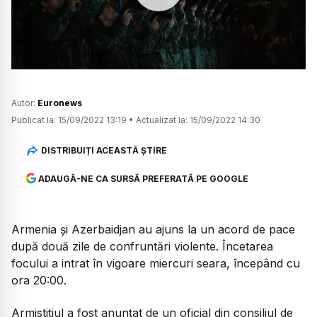
Watch
Autor:
Euronews
Publicat la:
15/09/2022 13:19
•
Actualizat la:
15/09/2022 14:30
DISTRIBUIȚI ACEASTĂ ȘTIRE
ADAUGĂ-NE CA SURSĂ PREFERATĂ PE GOOGLE
Armenia și Azerbaidjan au ajuns la un acord de pace
după două zile de confruntări violente. Încetarea
focului a intrat în vigoare miercuri seara, începând cu
ora 20:00.
Armistițiul a fost anunțat de un oficial din consiliul de