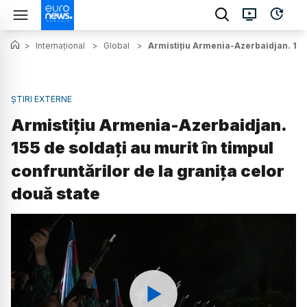
>
Internațional
>
Global
>
Armistițiu Armenia-Azerbaidjan. 155 d
ȘTIRI EXTERNE
Armistițiu Armenia-Azerbaidjan.
155 de soldați au murit în timpul
confruntărilor de la granița celor
două state