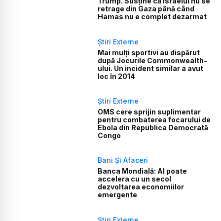
Trump. Susține că Israelul nu se
retrage din Gaza până când
Hamas nu e complet dezarmat
Știri Externe
Mai mulți sportivi au dispărut
după Jocurile Commonwealth-
ului. Un incident similar a avut
loc în 2014
Știri Externe
OMS cere sprijin suplimentar
pentru combaterea focarului de
Ebola din Republica Democrată
Congo
Bani Și Afaceri
Banca Mondială: AI poate
accelera cu un secol
dezvoltarea economiilor
emergente
Știri Externe