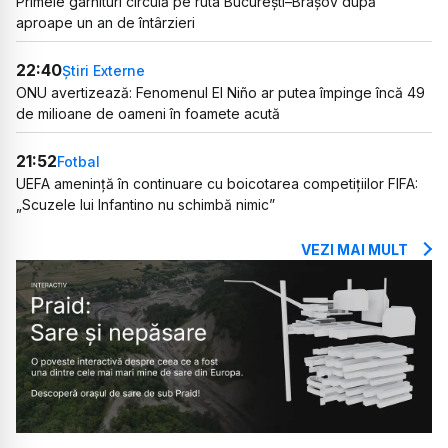
Primele garnituri circulă pe ruta București–Brașov după
aproape un an de întârzieri
22:40
Știri Externe
ONU avertizează: Fenomenul El Niño ar putea împinge încă 49
de milioane de oameni în foamete acută
21:52
Fotbal
UEFA amenință în continuare cu boicotarea competițiilor FIFA:
„Scuzele lui Infantino nu schimbă nimic”
VEZI MAI MULT