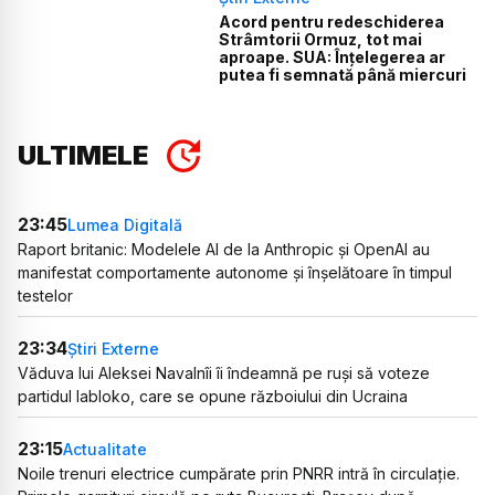
Acord pentru redeschiderea
Strâmtorii Ormuz, tot mai
aproape. SUA: Înțelegerea ar
putea fi semnată până miercuri
ULTIMELE
23:45
Lumea Digitală
Raport britanic: Modelele AI de la Anthropic și OpenAI au
manifestat comportamente autonome și înșelătoare în timpul
testelor
23:34
Știri Externe
Văduva lui Aleksei Navalnîi îi îndeamnă pe ruși să voteze
partidul Iabloko, care se opune războiului din Ucraina
23:15
Actualitate
Noile trenuri electrice cumpărate prin PNRR intră în circulație.