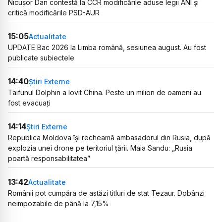
Nicușor Dan contestă la CCR modificările aduse legii ANI și
critică modificările PSD-AUR
15:05
Actualitate
UPDATE Bac 2026 la Limba română, sesiunea august. Au fost
publicate subiectele
14:40
Știri Externe
Taifunul Dolphin a lovit China. Peste un milion de oameni au
fost evacuați
14:14
Știri Externe
Republica Moldova își recheamă ambasadorul din Rusia, după
explozia unei drone pe teritoriul țării. Maia Sandu: „Rusia
poartă responsabilitatea”
13:42
Actualitate
Românii pot cumpăra de astăzi titluri de stat Tezaur. Dobânzi
neimpozabile de până la 7,15%