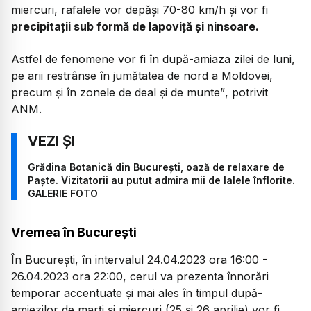
miercuri, rafalele vor depăși 70-80 km/h și vor fi
precipitații sub formă de lapoviță și ninsoare.
Astfel de fenomene vor fi în după-amiaza zilei de luni,
pe arii restrânse în jumătatea de nord a Moldovei,
precum și în zonele de deal și de munte”
, potrivit
ANM.
Grădina Botanică din București, oază de relaxare de
Paște. Vizitatorii au putut admira mii de lalele înflorite.
GALERIE FOTO
Vremea în București
În București, în intervalul 24.04.2023 ora 16:00 -
26.04.2023 ora 22:00, cerul va prezenta înnorări
temporar accentuate și mai ales în timpul după-
amiezilor de marți și miercuri (25 și 26 aprilie) vor fi