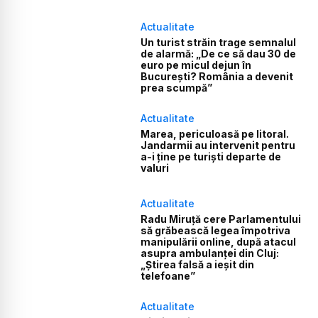
Actualitate
Un turist străin trage semnalul
de alarmă: „De ce să dau 30 de
euro pe micul dejun în
București? România a devenit
prea scumpă”
Actualitate
Marea, periculoasă pe litoral.
Jandarmii au intervenit pentru
a-i ține pe turiști departe de
valuri
Actualitate
Radu Miruță cere Parlamentului
să grăbească legea împotriva
manipulării online, după atacul
asupra ambulanței din Cluj:
„Știrea falsă a ieșit din
telefoane”
Actualitate