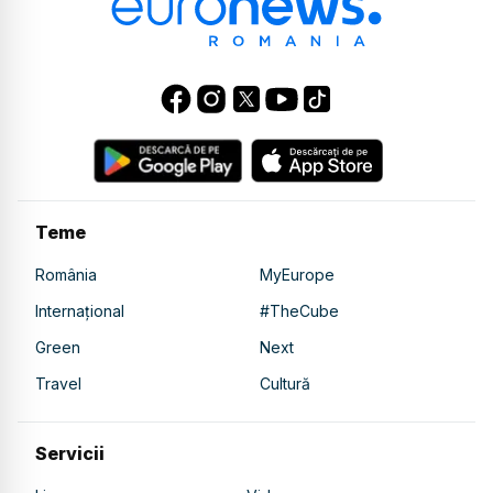
Teme
România
MyEurope
Internațional
#TheCube
Green
Next
Travel
Cultură
Servicii