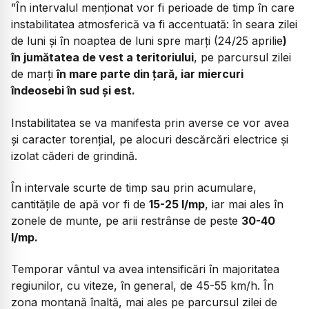
”În intervalul menționat vor fi perioade de timp în care
instabilitatea atmosferică va fi accentuată: în seara zilei
de luni și în noaptea de luni spre marți (24/25 aprilie
)
în jumătatea de vest a teritoriului
, pe parcursul zilei
de marți
în mare parte din țară, iar miercuri
îndeosebi în sud și est.
Instabilitatea se va manifesta prin averse ce vor avea
și caracter torențial, pe alocuri descărcări electrice și
izolat căderi de grindină.
În intervale scurte de timp sau prin acumulare,
cantitățile de apă vor fi de
15-25 l/mp
, iar mai ales în
zonele de munte, pe arii restrânse de peste
30-40
l/mp.
Temporar vântul va avea intensificări în majoritatea
regiunilor, cu viteze, în general, de 45-55 km/h. În
zona montană înaltă, mai ales pe parcursul zilei de