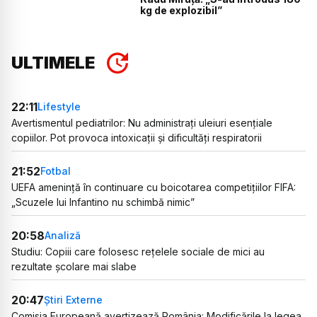
kg de explozibil”
ULTIMELE
22:11
Lifestyle
Avertismentul pediatrilor: Nu administrați uleiuri esențiale
copiilor. Pot provoca intoxicații și dificultăți respiratorii
21:52
Fotbal
UEFA amenință în continuare cu boicotarea competițiilor FIFA:
„Scuzele lui Infantino nu schimbă nimic”
20:58
Analiză
Studiu: Copiii care folosesc rețelele sociale de mici au
rezultate școlare mai slabe
20:47
Știri Externe
Comisia Europeană avertizează România: Modificările la legea