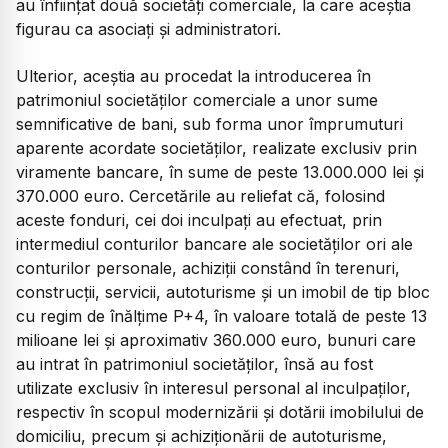
au înființat două societăți comerciale, la care aceștia
figurau ca asociați și administratori.
Ulterior, aceștia au procedat la introducerea în
patrimoniul societăților comerciale a unor sume
semnificative de bani, sub forma unor împrumuturi
aparente acordate societăților, realizate exclusiv prin
viramente bancare, în sume de peste 13.000.000 lei și
370.000 euro. Cercetările au reliefat că, folosind
aceste fonduri, cei doi inculpați au efectuat, prin
intermediul conturilor bancare ale societăților ori ale
conturilor personale, achiziții constând în terenuri,
construcții, servicii, autoturisme și un imobil de tip bloc
cu regim de înălțime P+4, în valoare totală de peste 13
milioane lei și aproximativ 360.000 euro, bunuri care
au intrat în patrimoniul societăților, însă au fost
utilizate exclusiv în interesul personal al inculpaților,
respectiv în scopul modernizării și dotării imobilului de
domiciliu, precum și achiziționării de autoturisme,