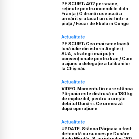
PE SCURT: 402 persoane,
reținute pentru incendiile didn
Franța / O dronă rusească a
urmărit și atacat un civil într-o
piață / Focar de Ebola în Congo
Actualitate
PE SCURT: Cea mai secetoasă
lună iulie din istoria Angliei /
SUA, strategii mai puțin
convenționale pentru Iran / Cum
a ajuns o delegație a talibanilor
la Chișinău
Actualitate
VIDEO. Momentul în care stânca
Pârjoaia este distrusă cu 180 kg
de explozibil, pentru a crește
debitul Dunării. Ce urmează
după operațiune
Actualitate
UPDATE. Stânca Pârjoaia a fost
detonată cu succes pe Dunăre.
Radu Miruță: „S-au introdus 180