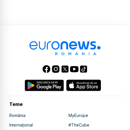
Teme
România
MyEurope
Internațional
#TheCube