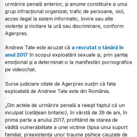
urmărire penală anterior, și anume constituire a unui
grup infracțional organizat, trafic de persoane, viol,
acces ilegal la sistem informatic, lovire sau alte
violențe și incitare la ură sau discriminare, conform
Agerpres.
Andrew Tate este acuzat că
a recrutat o tânără în
anul 2017
în scopul exploatării sexuale și, prin șantaj
emoțional și a determinat-o la manifestări pornografice
pe videochat.
Surse judiciare citate de Agerpres susțin că fata
exploatată de Andrew Tate este din România.
„Din actele de urmărire penală a reieșit faptul că un
inculpat (cetățean britanic), în vârstă de 39 de ani, în
prima parte a anului 2017, profitând de starea de
vădită vulnerabilitate a unei victime (lipsa unui suport
familial, preexistența unor traume psihice cauzate de