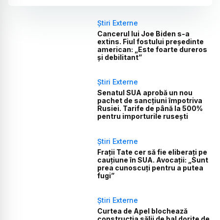
Știri Externe
Cancerul lui Joe Biden s-a
extins. Fiul fostului președinte
american: „Este foarte dureros
și debilitant”
Știri Externe
Senatul SUA aprobă un nou
pachet de sancțiuni împotriva
Rusiei. Tarife de până la 500%
pentru importurile rusești
Știri Externe
Frații Tate cer să fie eliberați pe
cauțiune în SUA. Avocații: „Sunt
prea cunoscuți pentru a putea
fugi”
Știri Externe
Curtea de Apel blochează
construcția sălii de bal dorite de