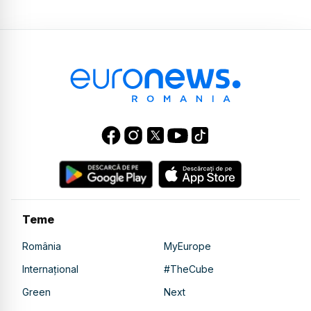
Teme
România
MyEurope
Internațional
#TheCube
Green
Next