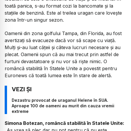
toată panica, s-au format cozi la bancomate și la
stațiile de benzină. Este al treilea uragan care lovește
zona într-un singur sezon.
Oamenii din zona golfului Tampa, din Florida, au fost
avertizați să evacueze dacă vor să scape cu viață.
Mulți și-au luat cățeii și câteva lucruri necesare și au
plecat. Oamenii spun că au mai trecut prin astfel de
furtuni devastatoare și nu vor să riște nimic. O
româncă stabilită în Statele Unite a povestit pentru
Euronews că toată lumea este în stare de alertă.
Dezastru provocat de uraganul Helene în SUA.
Aproape 100 de oameni au murit din cauza vremii
extreme
Simona Botezan, româncă stabilită în Statele Unite:
„Aș vrea să plec dar nu pot pentru că nu este