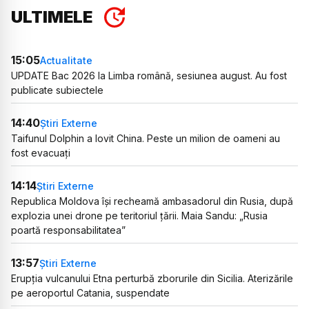
ULTIMELE
15:05
Actualitate
UPDATE Bac 2026 la Limba română, sesiunea august. Au fost
publicate subiectele
14:40
Știri Externe
Taifunul Dolphin a lovit China. Peste un milion de oameni au
fost evacuați
14:14
Știri Externe
Republica Moldova își recheamă ambasadorul din Rusia, după
explozia unei drone pe teritoriul țării. Maia Sandu: „Rusia
poartă responsabilitatea”
13:57
Știri Externe
Erupția vulcanului Etna perturbă zborurile din Sicilia. Aterizările
pe aeroportul Catania, suspendate