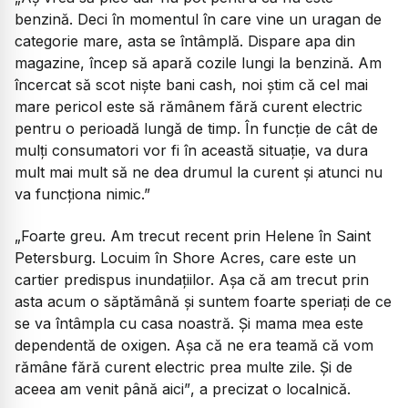
benzină. Deci în momentul în care vine un uragan de
categorie mare, asta se întâmplă. Dispare apa din
magazine, încep să apară cozile lungi la benzină. Am
încercat să scot niște bani cash, noi știm că cel mai
mare pericol este să rămânem fără curent electric
pentru o perioadă lungă de timp. În funcție de cât de
mulți consumatori vor fi în această situație, va dura
mult mai mult să ne dea drumul la curent și atunci nu
va funcționa nimic.”
„Foarte greu. Am trecut recent prin Helene în Saint
Petersburg. Locuim în Shore Acres, care este un
cartier predispus inundațiilor. Așa că am trecut prin
asta acum o săptămână și suntem foarte speriați de ce
se va întâmpla cu casa noastră. Și mama mea este
dependentă de oxigen. Așa că ne era teamă că vom
rămâne fără curent electric prea multe zile. Și de
aceea am venit până aici”
, a precizat o localnică.