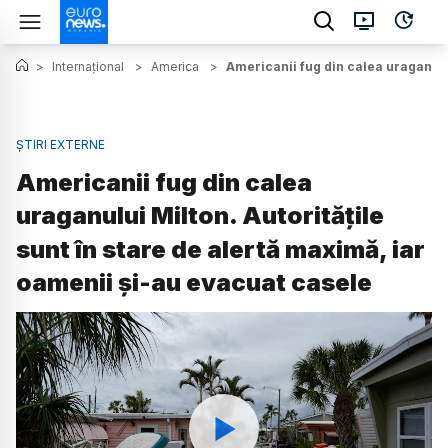
>
Internațional
>
America
>
Americanii fug din calea uraganului
ȘTIRI EXTERNE
Americanii fug din calea
uraganului Milton. Autoritățile
sunt în stare de alertă maximă, iar
oamenii și-au evacuat casele