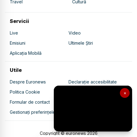
Travel
Cultură
Servicii
Live
Video
Emisiuni
Ultimele Știri
Aplicația Mobilă
Utile
Despre Euronews
Declarație accesibilitate
Politica Cookie
Politica de confidențialitate
×
Formular de contact
Transparență în utilizarea AI
Gestionați preferințele
Copyright © euronews
2026