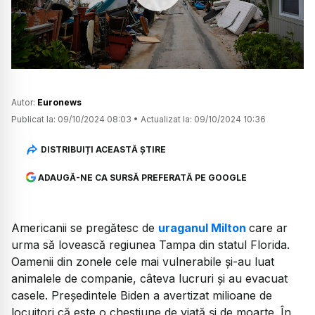
Watch
Autor:
Euronews
Publicat la:
09/10/2024 08:03
•
Actualizat la:
09/10/2024 10:36
DISTRIBUIȚI ACEASTĂ ȘTIRE
ADAUGĂ-NE CA SURSĂ PREFERATĂ PE GOOGLE
Americanii se pregătesc de
uraganul Milton
care ar
urma să lovească regiunea Tampa din statul Florida.
Oamenii din zonele cele mai vulnerabile și-au luat
animalele de companie, câteva lucruri și au evacuat
casele. Președintele Biden a avertizat milioane de
locuitori că este o chestiune de viață și de moarte. În