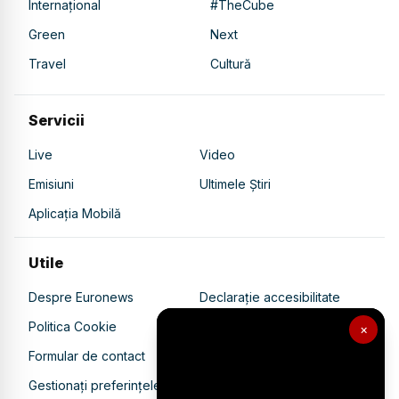
Internațional
#TheCube
Green
Next
Travel
Cultură
Servicii
Live
Video
Emisiuni
Ultimele Știri
Aplicația Mobilă
Utile
Despre Euronews
Declarație accesibilitate
Politica Cookie
Politica de confidențialitate
×
Formular de contact
Transparență în utilizarea AI
Gestionați preferințele