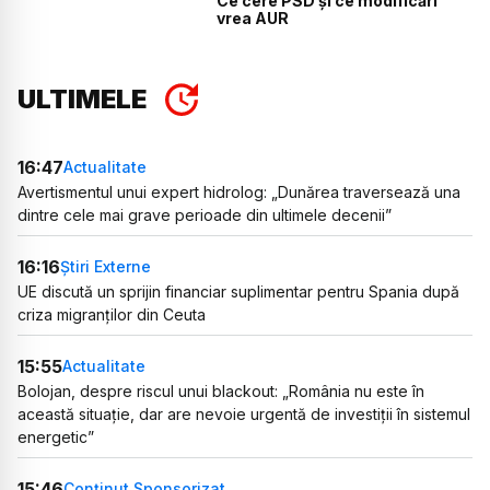
Ce cere PSD și ce modificări
vrea AUR
ULTIMELE
16:47
Actualitate
Avertismentul unui expert hidrolog: „Dunărea traversează una
dintre cele mai grave perioade din ultimele decenii”
16:16
Știri Externe
UE discută un sprijin financiar suplimentar pentru Spania după
criza migranților din Ceuta
15:55
Actualitate
Bolojan, despre riscul unui blackout: „România nu este în
această situație, dar are nevoie urgentă de investiții în sistemul
energetic”
15:46
Conținut Sponsorizat