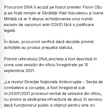
Procurorii DNA îi acuză pe fostul premier Florin Cîțu
și pe foștii miniștri ai Sănătății Vlad Voiculescu și Ioana
Mihăilă că ar fi dispus achiziționarea unui număr
excesiv de vaccinuri anti-COVID fără o justificare
legală.
În dosar, procurorii verifică dacă deciziile privind
achizițiile au produs prejudicii statului.
Potrivit referatului DNA,ancheta a fost deschisă în
urma unei sesizări din oficiu înregistrate pe 15
septembrie 2021.
„La nivelul Direcţiei Naţionale Anticorupţie – Secţia de
combatere a corupţiei, a fost înregistrat sub
nr.243/P/2021 procesul-verbal de sesizare din oficiu,
cu privire la săvârșirea infracțiunii de abuz în serviciu
dacă funcționarul public a obținut pentru sine ori