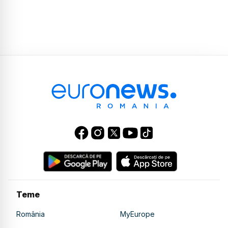
Teme
România
MyEurope