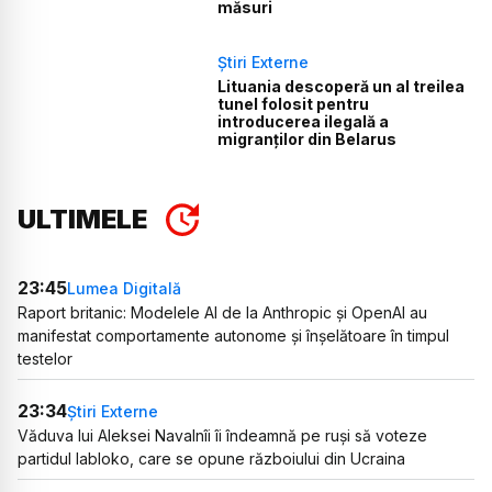
măsuri
Știri Externe
Lituania descoperă un al treilea
tunel folosit pentru
introducerea ilegală a
migranților din Belarus
ULTIMELE
23:45
Lumea Digitală
Raport britanic: Modelele AI de la Anthropic și OpenAI au
manifestat comportamente autonome și înșelătoare în timpul
testelor
23:34
Știri Externe
Văduva lui Aleksei Navalnîi îi îndeamnă pe ruși să voteze
partidul Iabloko, care se opune războiului din Ucraina