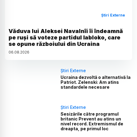
Știri Externe
Văduva lui Aleksei Navalnîi îi îndeamnă
pe ruși să voteze partidul Iabloko, care
se opune războiului din Ucraina
06
.
08
.
2026
Știri Externe
Ucraina dezvoltă o alternativă la
Patriot. Zelenski: Am atins
standardele necesare
Știri Externe
Sesizările către programul
britanic Prevent au atins un
nivel record. Extremismul de
dreapta, pe primul loc