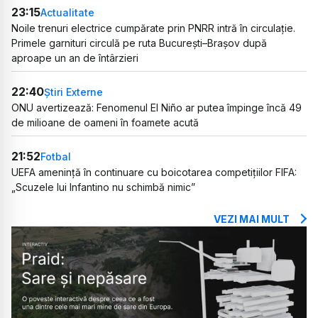
23:15
Actualitate
Noile trenuri electrice cumpărate prin PNRR intră în circulație.
Primele garnituri circulă pe ruta București–Brașov după
aproape un an de întârzieri
22:40
Știri Externe
ONU avertizează: Fenomenul El Niño ar putea împinge încă 49
de milioane de oameni în foamete acută
21:52
Fotbal
UEFA amenință în continuare cu boicotarea competițiilor FIFA:
„Scuzele lui Infantino nu schimbă nimic”
VEZI MAI MULT