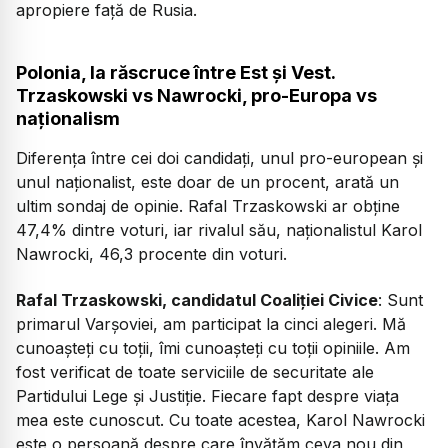
apropiere față de Rusia.
Polonia, la răscruce între Est și Vest.
Trzaskowski vs Nawrocki, pro-Europa vs
naționalism
Diferența între cei doi candidați, unul pro-european și
unul naționalist, este doar de un procent, arată un
ultim sondaj de opinie. Rafal Trzaskowski ar obține
47,4% dintre voturi, iar rivalul său, naționalistul Karol
Nawrocki, 46,3 procente din voturi.
Rafal Trzaskowski, candidatul Coaliției Civice
: Sunt
primarul Varșoviei, am participat la cinci alegeri. Mă
cunoașteți cu toții, îmi cunoașteți cu toții opiniile. Am
fost verificat de toate serviciile de securitate ale
Partidului Lege și Justiție. Fiecare fapt despre viața
mea este cunoscut. Cu toate acestea, Karol Nawrocki
este o persoană despre care învățăm ceva nou din