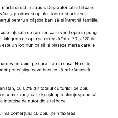
 marfa direct în stradă. Deși autoritățile talibane
ii și producerii opiului, locuitorii provinciei
rțul pentru a câștiga bani să-și întrețină familiile.
 este înțesată de fermieri care vând opiu în pungi
nui kilogram de opiu se cifrează între 70 și 120 de
ă este un loc bun ca să-și plaseze marfa care le
nii vând opiul pe care îl au în casă. Nu este
enii pot câștiga ceva bani ca să-și hrănească
anistan, cu 62% din totalul culturilor de opiu,
tre comercianții care își așteaptă clienții spune că
 interzise de autoritățile talibane.
e urma comerțului cu opiu, prin taxarea