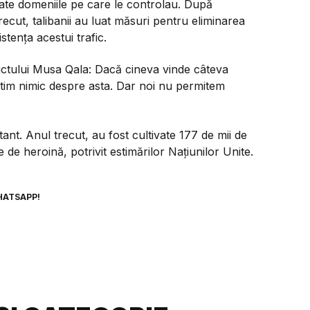
toate domeniile pe care le controlau. După
recut, talibanii au luat măsuri pentru eliminarea
stența acestui trafic.
rictului Musa Qala: Dacă cineva vinde câteva
știm nimic despre asta. Dar noi nu permitem
nt. Anul trecut, au fost cultivate 177 de mii de
de heroină, potrivit estimărilor Națiunilor Unite.
HATSAPP!