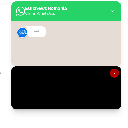
Euronews România
Canal WhatsApp
Utile
Despre Euronews
Declarație accesibilitate
Politica Cookie
Politica de confidențialitate
×
ă
Formular de contact
Transparență în utilizarea AI
Gestionați preferințele