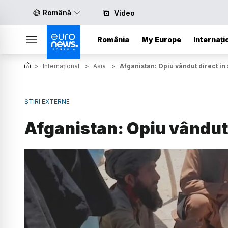
Română
Video
România
My Europe
Internați
>
Internațional
>
Asia
>
Afganistan: Opiu vândut direct în
ȘTIRI EXTERNE
Afganistan: Opiu vândut 