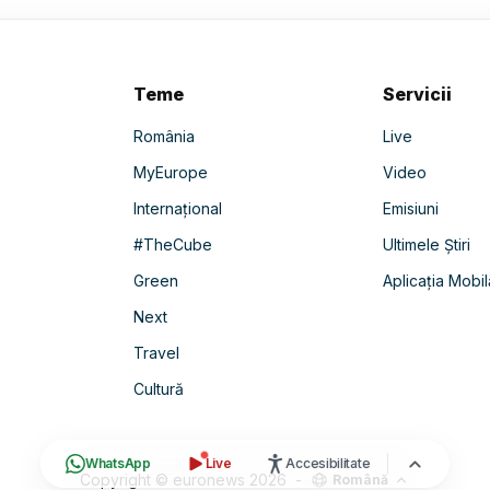
Teme
Servicii
România
Live
MyEurope
Video
Internațional
Emisiuni
#TheCube
Ultimele Știri
Green
Aplicația Mobil
Next
Travel
Cultură
WhatsApp
Live
Accesibilitate
Copyright © euronews
2026
-
Română