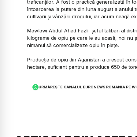
traficanților. A fost o practică generalizată în 
întoarcerea la putere din luna august a anului t
cultivării și vânzării drogului, iar acum neagă exi
Mawlawi Abdul Ahad Fazli, șeful taliban al dist
kilograme de opiu pe care le au acasă, noi nu 
nimănui să comercializeze opiu în piețe.
Producția de opiu din Aganistan a crescut consta
hectare, suficient pentru a produce 650 de tone 
URMĂREȘTE CANALUL EURONEWS ROMÂNIA PE W