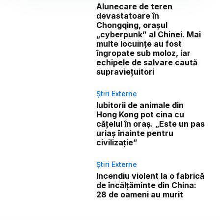
Alunecare de teren
devastatoare în
Chongqing, orașul
„cyberpunk” al Chinei. Mai
multe locuințe au fost
îngropate sub moloz, iar
echipele de salvare caută
supraviețuitori
Știri Externe
Iubitorii de animale din
Hong Kong pot cina cu
cățelul în oraș. „Este un pas
uriaș înainte pentru
civilizație”
Știri Externe
Incendiu violent la o fabrică
de încălţăminte din China:
28 de oameni au murit