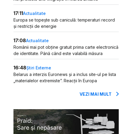
17:11
Actualitate
Europa se topește sub caniculă: temperaturi record
și restricții de energie
17:08
Actualitate
Românii mai pot obține gratuit prima carte electronică
de identitate. Până când este valabilă măsura
16:48
Știri Externe
Belarus a interzis Euronews și a inclus site-ul pe lista
„materialelor extremiste”. Reacții în Europa
VEZI MAI MULT