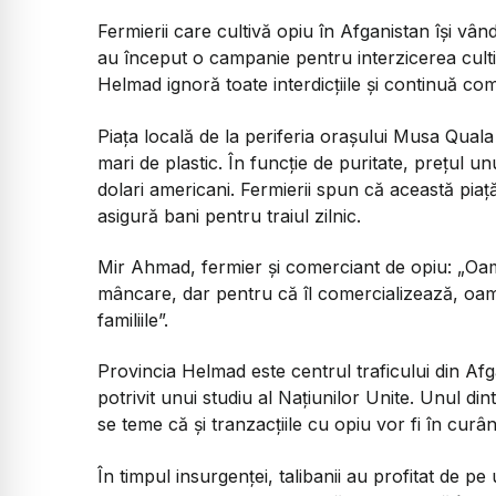
Fermierii care cultivă opiu în Afganistan își vând
au început o campanie pentru interzicerea cultivăr
Helmad ignoră toate interdicțiile și continuă come
Piața locală de la periferia orașului Musa Quala
mari de plastic. În funcție de puritate, prețul u
dolari americani. Fermierii spun că această piaț
asigură bani pentru traiul zilnic.
Mir Ahmad, fermier și comerciant de opiu: „Oame
mâncare, dar pentru că îl comercializează, oam
familiile”.
Provincia Helmad este centrul traficului din Afg
potrivit unui studiu al Națiunilor Unite. Unul din
se teme că și tranzacțiile cu opiu vor fi în curând
În timpul insurgenței, talibanii au profitat de p