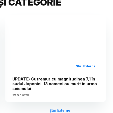
ȘI CATEGORIE
Știri Externe
UPDATE: Cutremur cu magnitudinea 7,1 în
sudul Japoniei. 13 oameni au murit în urma
seismului
29
.
07
.
2026
Știri Externe