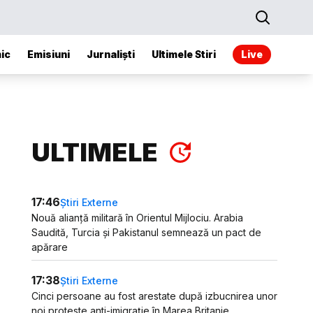
ic
Emisiuni
Jurnaliști
Ultimele Stiri
Live
ULTIMELE
17:46
Știri Externe
Nouă alianță militară în Orientul Mijlociu. Arabia
Saudită, Turcia și Pakistanul semnează un pact de
apărare
17:38
Știri Externe
Cinci persoane au fost arestate după izbucnirea unor
noi proteste anti-imigrație în Marea Britanie