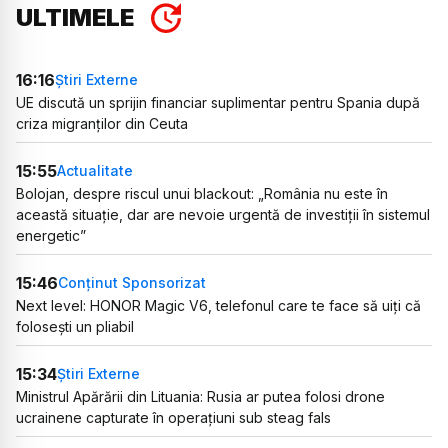
ULTIMELE
16:16
Știri Externe
UE discută un sprijin financiar suplimentar pentru Spania după
criza migranților din Ceuta
15:55
Actualitate
Bolojan, despre riscul unui blackout: „România nu este în
această situație, dar are nevoie urgentă de investiții în sistemul
energetic”
15:46
Conținut Sponsorizat
Next level: HONOR Magic V6, telefonul care te face să uiți că
folosești un pliabil
15:34
Știri Externe
Ministrul Apărării din Lituania: Rusia ar putea folosi drone
ucrainene capturate în operațiuni sub steag fals