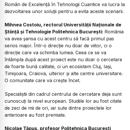
Român de Excelență în Tehnologii Cuantice va lucra la
dezvoltarea unor soluții pentru a evita aceste scenarii.
Mihnea Costoiu, rectorul Universității Naționale de
Știință și Tehnologie Politehnica București:
România
va avea șansa cu acest centru să facă primul pas
serios major. Într-o direcție nu doar de viitor, ci o
direcție care va schimba lumea. Ceea ce se va
întâmpla după acest proiect este nu doar o cercetare
de foarte bună calitate, ci un ecosistem Cluj, Iași,
Timișoara, Craiova, ulterior și alte centre universitare.
O comunitate care va crește încet.
Specialiștii din cadrul centrului de cercetare deja sunt
cunoscuți la nivel european. Studiile lor au fost citate
de zeci de mii de ori, iar sute dintre proiectele lor
anterioare au fost premiate.
Nicolae Țăpuș, profesor Politehnica București