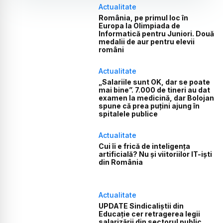
Actualitate
România, pe primul loc în
Europa la Olimpiada de
Informatică pentru Juniori. Două
medalii de aur pentru elevii
români
Actualitate
„Salariile sunt OK, dar se poate
mai bine”. 7.000 de tineri au dat
examen la medicină, dar Bolojan
spune că prea puțini ajung în
spitalele publice
Actualitate
Cui îi e frică de inteligența
artificială? Nu și viitoriilor IT-iști
din România
Actualitate
UPDATE Sindicaliștii din
Educație cer retragerea legii
salarizării din sectorul public