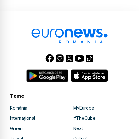
Teme
România
MyEurope
Internațional
#TheCube
Green
Next
Travel
Cultură