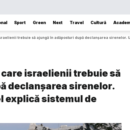
onal
Sport
Green
Next
Travel
Cultură
Academ
raelienii trebuie să ajungă în adăposturi după declanșarea sirenelor. Un
care israelienii trebuie să
ă declanșarea sirenelor.
el explică sistemul de