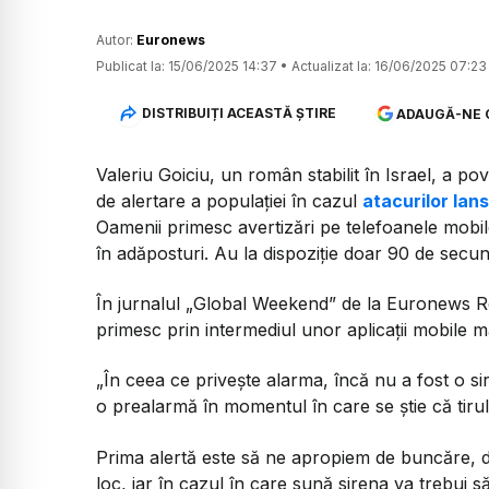
Autor:
Euronews
Publicat la:
15/06/2025 14:37
•
Actualizat la:
16/06/2025 07:23
DISTRIBUIȚI ACEASTĂ ȘTIRE
ADAUGĂ-NE 
Valeriu Goiciu, un român stabilit în Israel, a 
de alertare a populației în cazul
atacurilor lans
Oamenii primesc avertizări pe telefoanele mobil
în adăposturi. Au la dispoziție doar 90 de secu
În jurnalul „Global Weekend” de la Euronews Rom
primesc prin intermediul unor aplicații mobile ma
„În ceea ce privește alarma, încă nu a fost o sire
o prealarmă în momentul în care se știe că tirul a
Prima alertă este să ne apropiem de buncăre, d
loc, iar în cazul în care sună sirena va trebui 