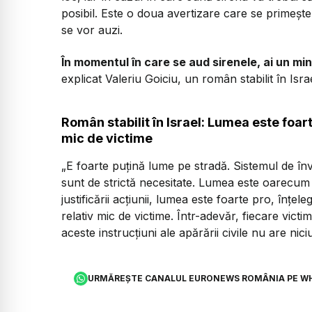
posibil. Este o doua avertizare care se primeșt
se vor auzi.
În momentul în care se aud sirenele, ai un min
explicat Valeriu Goiciu, un român stabilit în Is
Român stabilit în Israel: Lumea este foart
mic de victime
„E foarte puțină lume pe stradă. Sistemul de în
sunt de strictă necesitate. Lumea este oarecum 
justificării acțiunii, lumea este foarte pro, înțel
relativ mic de victime. Într-adevăr, fiecare vict
aceste instrucțiuni ale apărării civile nu are ni
URMĂREȘTE CANALUL EURONEWS ROMÂNIA PE W