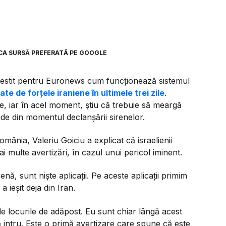
CA SURSĂ PREFERATĂ PE GOOGLE
povestit pentru Euronews cum funcționează sistemul
ate de forțele iraniene în ultimele trei zile
.
e, iar în acel moment, știu că trebuie să meargă
nde din momentul declanșării sirenelor.
ânia, Valeriu Goiciu a explicat că israelienii
i multe avertizări, în cazul unui pericol iminent.
nă, sunt niște aplicații. Pe aceste aplicații primim
 ieșit deja din Iran.
e locurile de adăpost. Eu sunt chiar lângă acest
să intru. Este o primă avertizare care spune că este