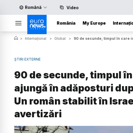
Română
Video
România
My Europe
Internați
>
Internațional
>
Global
>
90 de secunde, timpul în care is
ȘTIRI EXTERNE
90 de secunde, timpul în 
ajungă în adăposturi dup
Un român stabilit în Isra
avertizări