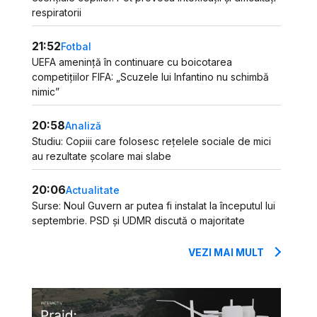
respiratorii
21:52
Fotbal
UEFA amenință în continuare cu boicotarea
competițiilor FIFA: „Scuzele lui Infantino nu schimbă
nimic”
20:58
Analiză
Studiu: Copiii care folosesc rețelele sociale de mici
au rezultate școlare mai slabe
20:06
Actualitate
Surse: Noul Guvern ar putea fi instalat la începutul lui
septembrie. PSD și UDMR discută o majoritate
VEZI MAI MULT