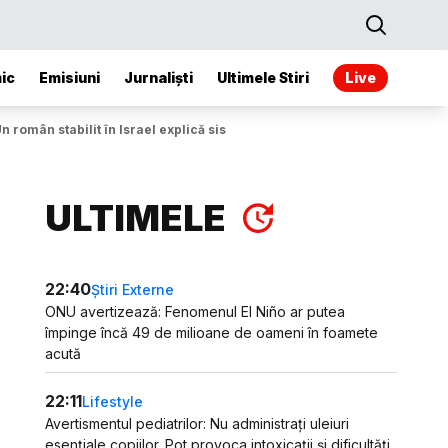
ic
Emisiuni
Jurnaliști
Ultimele Stiri
Live
 român stabilit în Israel explică sistemul de avertizări
ULTIMELE
22:40
Știri Externe
ONU avertizează: Fenomenul El Niño ar putea
împinge încă 49 de milioane de oameni în foamete
acută
22:11
Lifestyle
Avertismentul pediatrilor: Nu administrați uleiuri
esențiale copiilor. Pot provoca intoxicații și dificultăți