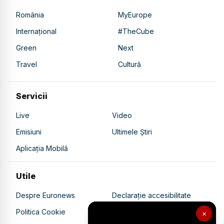
România
MyEurope
Internațional
#TheCube
Green
Next
Travel
Cultură
Servicii
Live
Video
Emisiuni
Ultimele Știri
Aplicația Mobilă
Utile
Despre Euronews
Declarație accesibilitate
Politica Cookie
Politica de confidențialitate
×