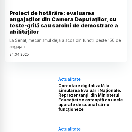
Proiect de hotărâre: evaluarea
angajaților din Camera Deputaților, cu
teste-grilă sau sarcini de demostrare a
abilităților
La Senat, mecanismul deja a scos din funcții peste 150 de
angajați.
24
.
04
.
2025
Actualitate
Corectare digitalizată la
simularea Evaluării Naționale.
Reprezentanții din Ministerul
Educației se așteaptă ca unele
aparate de scanat să nu
funcționeze
Actualitate